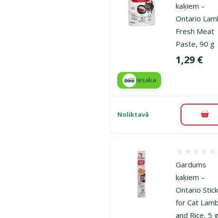
kaķiem –
Ontario Lam
Fresh Meat
Paste, 90 g
Cena
1,29 €
iesaka
Noliktavā
Pie
Atsauksmes
Gardums
kaķiem –
Ontario Stic
for Cat Lam
and Rice, 5 