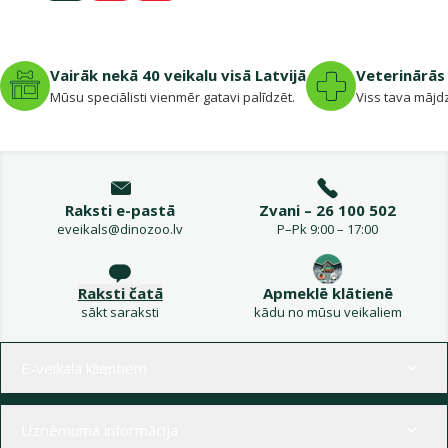
Vairāk nekā 40 veikalu visā Latvijā
Veterinārās 
Mūsu speciālisti vienmēr gatavi palīdzēt.
Viss tava mājdz
Raksti e-pastā
Zvani – 26 100 502
eveikals@dinozoo.lv
P–Pk 9:00 – 17:00
Raksti čatā
Apmeklē klātienē
sākt saraksti
kādu no mūsu veikaliem
Izvēlne kājenē
E-veikala klientiem
Uzņēmuma informācija