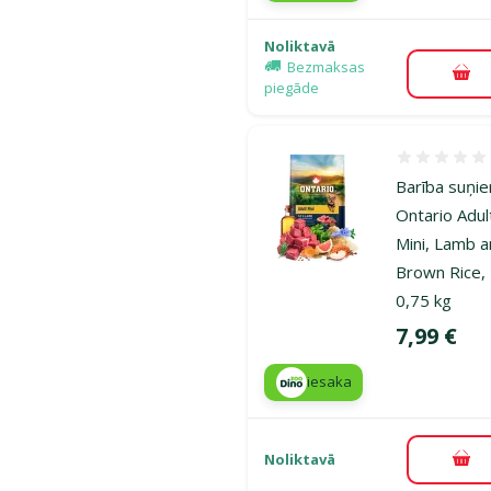
Noliktavā
Bezmaksas
Pie
piegāde
Atsauksmes
Barība suņi
Ontario Adul
Mini, Lamb 
Brown Rice,
0,75 kg
Cena
7,99 €
iesaka
Noliktavā
Pie