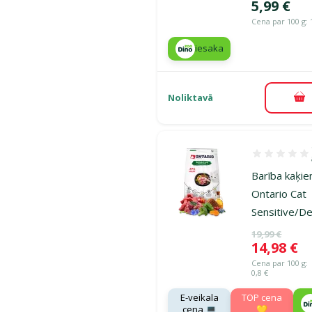
Cena
5,99 €
Cena par 100 g: 
iesaka
Noliktavā
Pi
Atsauksmes 1
Barība kaķie
Ontario Cat
Sensitive/D
Oriģinālā ce
19,99 €
Cena
14,98 €
Cena par 100 g:
0,8 €
E-veikala
TOP cena
cena 💻
💛