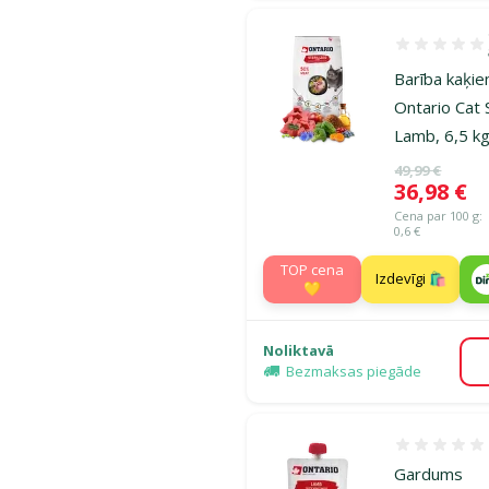
Atsauksmes 1
Barība kaķie
Ontario Cat 
Lamb, 6,5 k
Oriģinālā ce
49,99 €
Cena
36,98 €
Cena par 100 g:
0,6 €
TOP cena
Izdevīgi 🛍️
💛
Noliktavā
Bezmaksas piegāde
Atsauksmes
Gardums