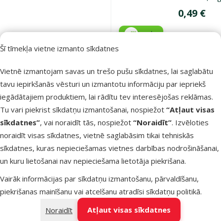
Cena
0,49 €
iesaka
Šī tīmekļa vietne izmanto sīkdatnes
Noliktavā
Vietnē izmantojam savas un trešo pušu sīkdatnes, lai saglabātu
Pie
tavu iepirkšanās vēsturi un izmantotu informāciju par iepriekš
iegādātajiem produktiem, lai rādītu tev interesējošas reklāmas.
Atsauksmes
Tu vari piekrist sīkdatņu izmantošanai, nospiežot
“Atļaut visas
Barība
sīkdatnes”
, vai noraidīt tās, nospiežot
“Noraidīt”
. Izvēloties
kucēniem –
noraidīt visas sīkdatnes, vietnē saglabāsim tikai tehniskās
Ontario Pup
sīkdatnes, kuras nepieciešamas vietnes darbības nodrošināšanai,
Mini, Lamb 
un kuru lietošanai nav nepieciešama lietotāja piekrišana.
Brown Rice,
Vairāk informācijas par sīkdatņu izmantošanu, pārvaldīšanu,
0,75 kg
piekrišanas mainīšanu vai atcelšanu atradīsi
sīkdatņu politikā
.
Cena
7,99 €
Atļaut visas sīkdatnes
Noraidīt
iesaka