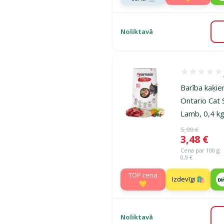
Noliktavā
Atsauksmes 1
Barība kaķie
Ontario Cat 
Lamb, 0,4 k
Oriģinālā ce
5,99 €
Cena
3,48 €
Cena par 100 g:
0,9 €
TOP cena
Izdevīgi 🛍️
💛
Noliktavā