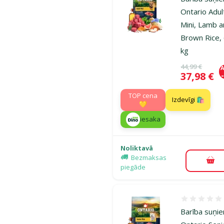
Ontario Adul
Mini, Lamb 
Brown Rice, 
kg
Oriģinālā ce
44,99 €
A
Cena
37,98 €
TOP cena
Izdevīgi 🛍️
💛
iesaka
Noliktavā
Bezmaksas
Pie
piegāde
Atsauksmes
Barība suņi