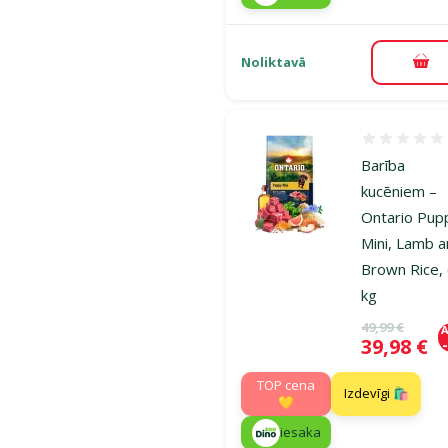
Noliktavā
Pie
Atsauksmes
Barība
kucēniem –
Ontario Pup
Mini, Lamb 
Brown Rice, 
kg
Oriģinālā ce
49,99 €
A
Cena
39,98 €
TOP cena
Izdevīgi 🛍️
💛
iesaka