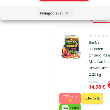
Pielāgot izvēli
Noliktavā
Pie
Atsauksmes
Barība
kucēniem –
Ontario Pup
Mini, Lamb 
Brown Rice,
2,25 kg
Oriģinālā ce
17,99 €
A
Cena
14,98 €
TOP cena
Izdevīgi 🛍️
💛
iesaka