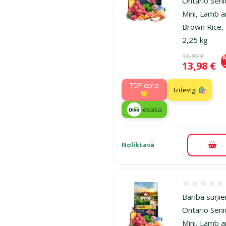
Ontario Seni
Mini, Lamb 
Brown Rice,
2,25 kg
Oriģinālā ce
16,99 €
A
Cena
13,98 €
TOP cena
Izdevīgi 🛍️
💛
iesaka
Noliktavā
Pie
Atsauksmes
Barība suņi
Ontario Seni
Mini, Lamb 