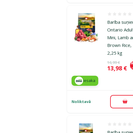
Atsauksmes
Barība suņi
Ontario Adul
Mini, Lamb 
Brown Rice,
2,25 kg
Oriģinālā ce
16,99 €
A
Cena
13,98 €
iesaka
Noliktavā
Pie
Atsauksmes
Barība suņi