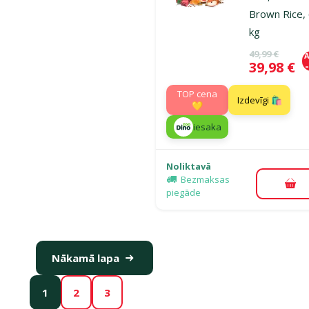
Brown Rice, 
kg
Oriģinālā ce
49,99 €
A
Cena
39,98 €
TOP cena
Izdevīgi 🛍️
💛
iesaka
Noliktavā
Bezmaksas
Pie
piegāde
Nākamā lapa
1
2
3