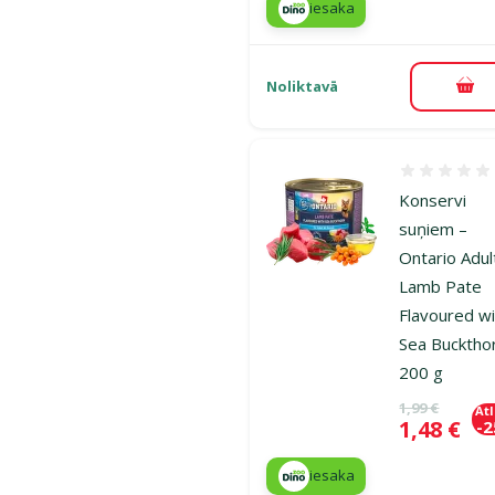
iesaka
Noliktavā
Pie
Atsauksmes
Konservi
suņiem –
Ontario Adul
Lamb Pate
Flavoured w
Sea Bucktho
200 g
Oriģinālā ce
1,99 €
At
Cena
1,48 €
-
iesaka