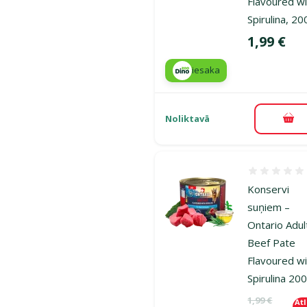
Flavoured w
Spirulina, 20
Cena
1,99 €
iesaka
Noliktavā
Pie
Atsauksmes
Konservi
suņiem –
Ontario Adul
Beef Pate
Flavoured w
Spirulina 20
Oriģinālā ce
1,99 €
At