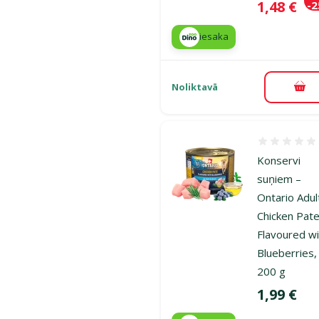
Cena
1,48 €
-
iesaka
Noliktavā
Pie
Atsauksmes
Konservi
suņiem –
Ontario Adul
Chicken Pat
Flavoured w
Blueberries,
200 g
Cena
1,99 €