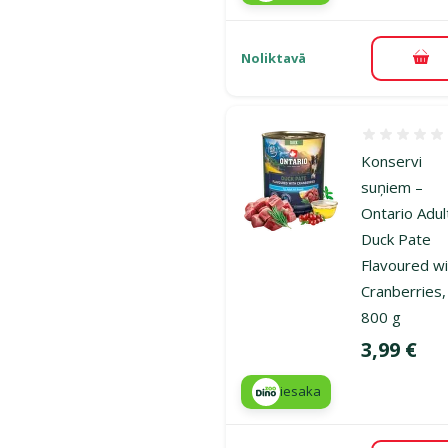
Noliktavā
Pie
Atsauksmes
Konservi
suņiem –
Ontario Adul
Duck Pate
Flavoured w
Cranberries,
800 g
Cena
3,99 €
iesaka