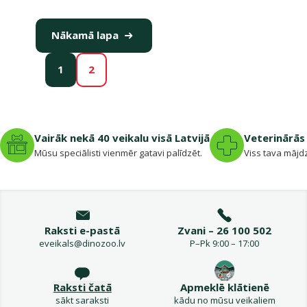
Nākamā lapa
1
2
Vairāk nekā 40 veikalu visā Latvijā
Veterinārās 
Mūsu speciālisti vienmēr gatavi palīdzēt.
Viss tava mājdz
Raksti e-pastā
Zvani – 26 100 502
eveikals@dinozoo.lv
P–Pk 9:00 – 17:00
Raksti čatā
Apmeklē klātienē
sākt saraksti
kādu no mūsu veikaliem