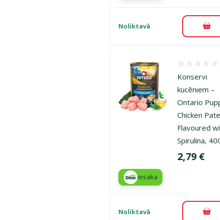
Noliktavā
Pie
Atsauksmes
Konservi
kucēniem –
Ontario Pup
Chicken Pat
Flavoured w
Spirulina, 40
Cena
2,79 €
iesaka
Noliktavā
Pie