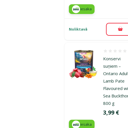
iesaka
Noliktavā
Pie
Atsauksmes
Konservi
suņiem –
Ontario Adul
Lamb Pate
Flavoured w
Sea Bucktho
800 g
Cena
3,99 €
iesaka