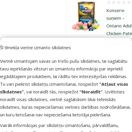
Atsauksmes
Konservi
suņiem –
Ontario Adul
Chicken Pat
Flavoured w
Šī tīmekļa vietne izmanto sīkdatnes
Blueberries,
400 g
Vietnē izmantojam savas un trešo pušu sīkdatnes, lai saglabātu
Cena
2,79 €
tavu iepirkšanās vēsturi un izmantotu informāciju par iepriekš
iegādātajiem produktiem, lai rādītu tev interesējošas reklāmas.
iesaka
Tu vari piekrist sīkdatņu izmantošanai, nospiežot
“Atļaut visas
sīkdatnes”
, vai noraidīt tās, nospiežot
“Noraidīt”
. Izvēloties
Noliktavā
noraidīt visas sīkdatnes, vietnē saglabāsim tikai tehniskās
Pie
sīkdatnes, kuras nepieciešamas vietnes darbības nodrošināšanai,
un kuru lietošanai nav nepieciešama lietotāja piekrišana.
Atsauksmes
Vairāk informācijas par sīkdatņu izmantošanu, pārvaldīšanu,
Konservi