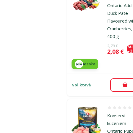
Ontario Adul
Duck Pate
Flavoured w
Cranberries,
400 g
Oriģinālā ce
2,79 €
At
Cena
2,08 €
-
iesaka
Noliktavā
Pie
Atsauksmes
Konservi
kucēniem –
Ontario Pup