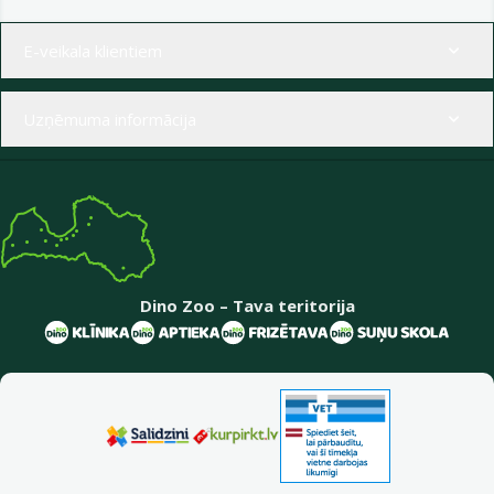
Izvēlne kājenē
E-veikala klientiem
Uzņēmuma informācija
Dino Zoo – Tava teritorija