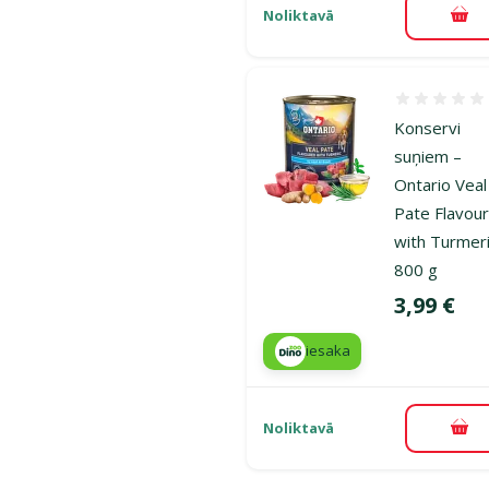
Noliktavā
Pie
Atsauksmes
Konservi
suņiem –
Ontario Veal
Pate Flavou
with Turmeri
800 g
Cena
3,99 €
iesaka
Noliktavā
Pie