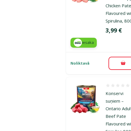
Chicken Pat
Flavoured w
Spirulina, 80
Cena
3,99 €
iesaka
Noliktavā
Pie
Atsauksmes
Konservi
suņiem –
Ontario Adul
Beef Pate
Flavoured w