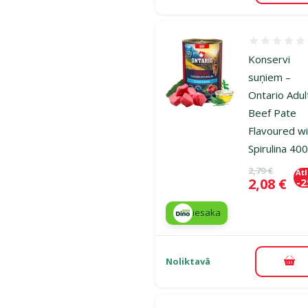
Atsauksmes
Konservi
suņiem –
Ontario Adul
Beef Pate
Flavoured w
Spirulina 40
Oriģinālā ce
2,79 €
At
Cena
2,08 €
-
iesaka
Noliktavā
Pie