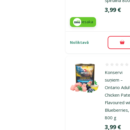
Spirulina 80
Cena
3,99 €
iesaka
Noliktavā
Pie
Atsauksmes
Konservi
suņiem –
Ontario Adul
Chicken Pat
Flavoured w
Blueberries,
800 g
Cena
3,99 €