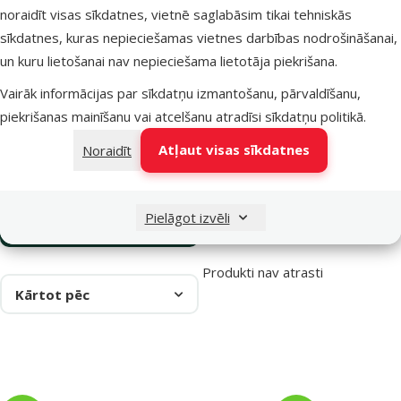
Dodieties uz lapu 1
Dodieties uz lapu 2
Dodieties uz lapu 3
Dodieties uz lapu 4
Dodieties uz lapu 5
Dodieties uz lapu 6
noraidīt visas sīkdatnes, vietnē saglabāsim tikai tehniskās
Parametriskais filtrs
Atlasītie filtri
Zīmola produkti Ontario
sīkdatnes, kuras nepieciešamas vietnes darbības nodrošināšanai,
Apakškategorija
Preces suņiem
un kuru lietošanai nav nepieciešama lietotāja piekrišana.
Vairāk informācijas par sīkdatņu izmantošanu, pārvaldīšanu,
Preces kaķiem
piekrišanas mainīšanu vai atcelšanu atradīsi
sīkdatņu politikā
.
Atļaut visas sīkdatnes
Noraidīt
Preces grauzējiem
Pielāgot izvēli
Filtrs
Produkti nav atrasti
Kārtot pēc