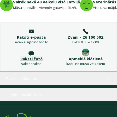
Vairāk nekā 40 veikalu visā Latvijā
Veterinārās 
Mūsu speciālisti vienmēr gatavi palīdzēt.
Viss tava mājdz
Raksti e-pastā
Zvani – 26 100 502
eveikals@dinozoo.lv
P–Pk 9:00 – 17:00
Raksti čatā
Apmeklē klātienē
sākt saraksti
kādu no mūsu veikaliem
Izvēlne kājenē
E-veikala klientiem
Uzņēmuma informācija