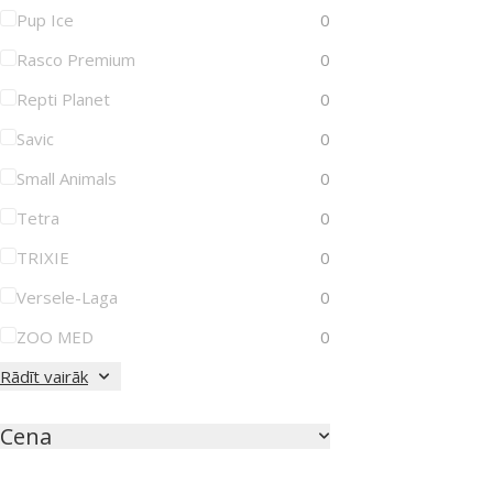
Pup Ice
0
Rasco Premium
0
Repti Planet
0
Savic
0
Small Animals
0
Tetra
0
TRIXIE
0
Versele-Laga
0
ZOO MED
0
Rādīt vairāk
Cena