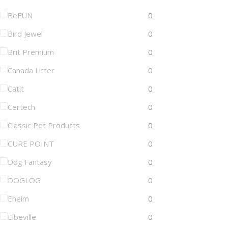
BeFUN
0
Bird Jewel
0
Brit Premium
0
Canada Litter
0
Catit
0
Certech
0
Classic Pet Products
0
CURE POINT
0
Dog Fantasy
0
DOGLOG
0
Eheim
0
Elbeville
0