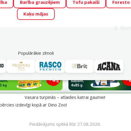
ība
Barība grauzējiem
Tofu pakaiši
Foresto
o Zoo piedāvā lieliskas cenas mīluļu TOP barībām! 🍖
→
Skat
Kaķu mājas
ADA ŪSAIŅI”!
Varbūt tieši Tavs mīlulis būs 2027. gada zvai
Man
Meklēt
als
Akciju piedāvājumi
Veikali
Pakalpojumi
P
39
Populārākie zīmoli
aumei!
Vasara turpinās – atlaides katrai gaumei!
pērcies izdevīgi kopā ar Dino Zoo!
Piedāvājums spēkā līdz 27.08.2026.