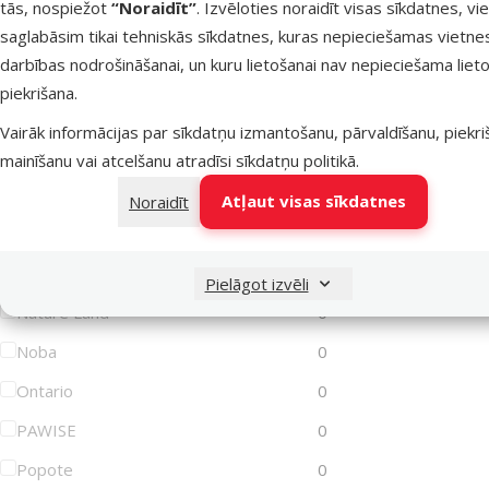
tās, nospiežot
“Noraidīt”
. Izvēloties noraidīt visas sīkdatnes, vi
saglabāsim tikai tehniskās sīkdatnes, kuras nepieciešamas vietne
Lets Play
0
darbības nodrošināšanai, un kuru lietošanai nav nepieciešama lieto
Magic Cat
0
piekrišana.
Magic Litter
0
Vairāk informācijas par sīkdatņu izmantošanu, pārvaldīšanu, piekr
Marina
0
mainīšanu vai atcelšanu atradīsi
sīkdatņu politikā
.
MISOKO
0
Atļaut visas sīkdatnes
Noraidīt
MPS2
0
Mr. Dental
0
Pielāgot izvēli
Nature Land
0
Noba
0
Ontario
0
PAWISE
0
Popote
0