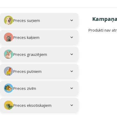
Apakškategorija
Atlasītie filtri
Kampaņa:
Preces suņiem
Produkti nav atr
Kampaņa: "Vasar
Preces kaķiem
Preces grauzējiem
Preces putniem
Preces zivīm
Preces eksotiskajiem