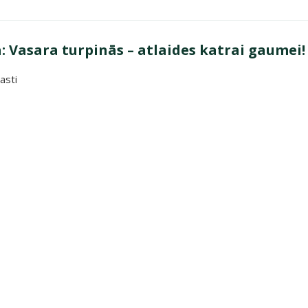
 Vasara turpinās – atlaides katrai gaumei!
asti
a turpinās – atlaides katrai gaumei!"