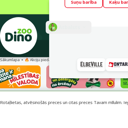
Suņu barība
Kaķu bar
Visu mēnesi Din
Fotokonkurss “G
Atbalsts
E-veik
Sākumlapa
🔥 Akciju piedāvājumi
Vasara turpinās – atlaides katrai g
Rotaļlietas, atvēsinošās preces un citas preces Tavam mīlulim. Ie