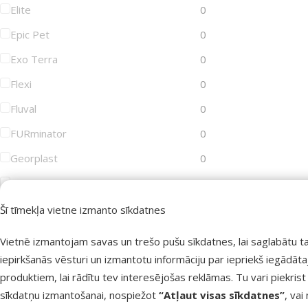
Elite
0
Epic Pet
0
Exo Terra
0
Flexi
0
Fluval
0
FURminator
0
Georplast
0
GimDog
0
Groom Professional
0
Šī tīmekļa vietne izmanto sīkdatnes
Joy&Toy
0
Vietnē izmantojam savas un trešo pušu sīkdatnes, lai saglabātu t
Juwel
0
iepirkšanās vēsturi un izmantotu informāciju par iepriekš iegādāt
produktiem, lai rādītu tev interesējošas reklāmas. Tu vari piekrist
KAY
0
sīkdatņu izmantošanai, nospiežot
“Atļaut visas sīkdatnes”
, vai
KONG
0