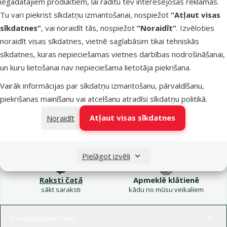
iegādātajiem produktiem, lai rādītu tev interesējošas reklāmas.
Kampaņa: Vasara
Tu vari piekrist sīkdatņu izmantošanai, nospiežot
“Atļaut visas
turpinās – atlaides katrai
Filtrs
sīkdatnes”
, vai noraidīt tās, nospiežot
“Noraidīt”
. Izvēloties
gaumei!
noraidīt visas sīkdatnes, vietnē saglabāsim tikai tehniskās
Produkti nav atrasti
sīkdatnes, kuras nepieciešamas vietnes darbības nodrošināšanai,
Kārtot pēc
un kuru lietošanai nav nepieciešama lietotāja piekrišana.
Vairāk informācijas par sīkdatņu izmantošanu, pārvaldīšanu,
piekrišanas mainīšanu vai atcelšanu atradīsi
sīkdatņu politikā
.
Atļaut visas sīkdatnes
Noraidīt
Raksti e-pastā
Zvani – 26 100 502
eveikals@dinozoo.lv
P–Pk 9:00 – 17:00
Pielāgot izvēli
Raksti čatā
Apmeklē klātienē
sākt saraksti
kādu no mūsu veikaliem
Izvēlne kājenē
E-veikala klientiem