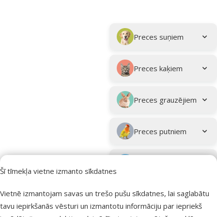
Parametriskais filtrs
Atlasītie filtri
Kampaņa: "Vasara turpinās – atlaides katrai gaumei!"
Apakškategorija
Preces suņiem
Preces kaķiem
Preces grauzējiem
Preces putniem
Preces zivīm
Šī tīmekļa vietne izmanto sīkdatnes
Preces
Vietnē izmantojam savas un trešo pušu sīkdatnes, lai saglabātu
eksotiskajiem
tavu iepirkšanās vēsturi un izmantotu informāciju par iepriekš