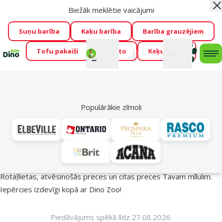
Biežāk meklētie vaicājumi
Aiz
Visu mēnesi Dino Zoo piedāvā lieliskas cenas mīluļu TOP
barībām! 🍖
→
Skatīt piedāvājumu!
Suņu barība
Kaķu barība
Barība grauzējiem
Tofu pakaiši
Foresto
Kaķu mājas
Fotokonkurss “GADA ŪSAIŅI”!
Varbūt tieši Tavs mīlulis
Mans
Mans
konts
Atbalsts
grozs
me
būs 2027. gada zvaigzne
→
Piedalīties
Mek
🔥 Akciju piedāvājumi
Populārākie zīmoli
Vasara turpinās – atlaides katrai gaumei!
Rotaļlietas, atvēsinošās preces un citas preces Tavam mīlulim.
Iepērcies izdevīgi kopā ar Dino Zoo!
Piedāvājums spēkā līdz 27.08.2026.