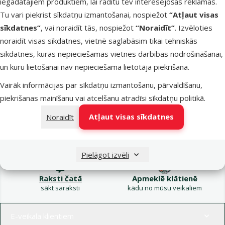
iegādātajiem produktiem, lai rādītu tev interesējošas reklāmas.
Kampaņa: Vasara
Tu vari piekrist sīkdatņu izmantošanai, nospiežot
“Atļaut visas
turpinās – atlaides katrai
Filtrs
sīkdatnes”
, vai noraidīt tās, nospiežot
“Noraidīt”
. Izvēloties
gaumei!
noraidīt visas sīkdatnes, vietnē saglabāsim tikai tehniskās
Produkti nav atrasti
sīkdatnes, kuras nepieciešamas vietnes darbības nodrošināšanai,
Kārtot pēc
un kuru lietošanai nav nepieciešama lietotāja piekrišana.
Vairāk informācijas par sīkdatņu izmantošanu, pārvaldīšanu,
piekrišanas mainīšanu vai atcelšanu atradīsi
sīkdatņu politikā
.
Atļaut visas sīkdatnes
Noraidīt
Raksti e-pastā
Zvani – 26 100 502
eveikals@dinozoo.lv
P–Pk 9:00 – 17:00
Pielāgot izvēli
Raksti čatā
Apmeklē klātienē
sākt saraksti
kādu no mūsu veikaliem
Izvēlne kājenē
E-veikala klientiem