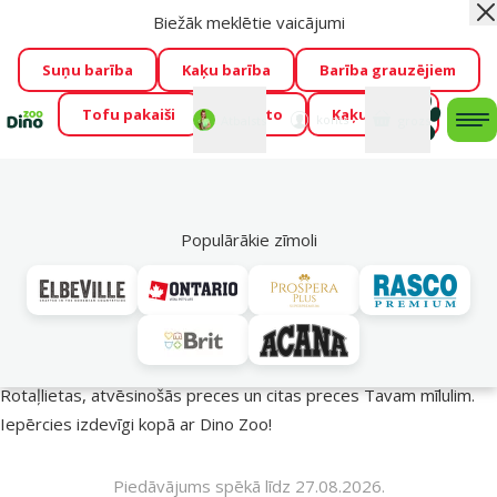
Biežāk meklētie vaicājumi
Aiz
Visu mēnesi Dino Zoo piedāvā lieliskas cenas mīluļu TOP
barībām! 🍖
→
Skatīt piedāvājumu!
Suņu barība
Kaķu barība
Barība grauzējiem
Tofu pakaiši
Foresto
Kaķu mājas
Fotokonkurss “GADA ŪSAIŅI”!
Varbūt tieši Tavs mīlulis
Mans
Mans
konts
Atbalsts
grozs
me
būs 2027. gada zvaigzne
→
Piedalīties
Mek
🔥 Akciju piedāvājumi
Populārākie zīmoli
Vasara turpinās – atlaides katrai gaumei!
Rotaļlietas, atvēsinošās preces un citas preces Tavam mīlulim.
Iepērcies izdevīgi kopā ar Dino Zoo!
Piedāvājums spēkā līdz 27.08.2026.