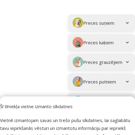
Parametriskais filtrs
Atlasītie filtri
Kampaņa: "Vasara turpinās – atlaides katrai gaumei!"
Apakškategorija
Preces suņiem
Preces kaķiem
Preces grauzējiem
Preces putniem
Preces zivīm
Šī tīmekļa vietne izmanto sīkdatnes
Preces
Vietnē izmantojam savas un trešo pušu sīkdatnes, lai saglabātu
eksotiskajiem
tavu iepirkšanās vēsturi un izmantotu informāciju par iepriekš