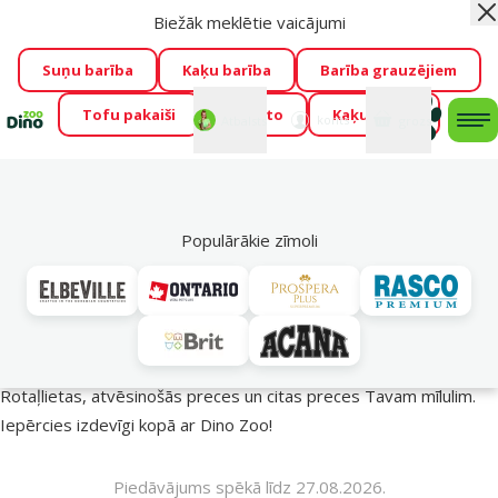
Biežāk meklētie vaicājumi
Aiz
Visu mēnesi Dino Zoo piedāvā lieliskas cenas mīluļu TOP
barībām! 🍖
→
Skatīt piedāvājumu!
Suņu barība
Kaķu barība
Barība grauzējiem
Tofu pakaiši
Foresto
Kaķu mājas
Fotokonkurss “GADA ŪSAIŅI”!
Varbūt tieši Tavs mīlulis
Mans
Mans
konts
Atbalsts
grozs
me
būs 2027. gada zvaigzne
→
Piedalīties
Mek
🔥 Akciju piedāvājumi
Populārākie zīmoli
Vasara turpinās – atlaides katrai gaumei!
Rotaļlietas, atvēsinošās preces un citas preces Tavam mīlulim.
Iepērcies izdevīgi kopā ar Dino Zoo!
Piedāvājums spēkā līdz 27.08.2026.