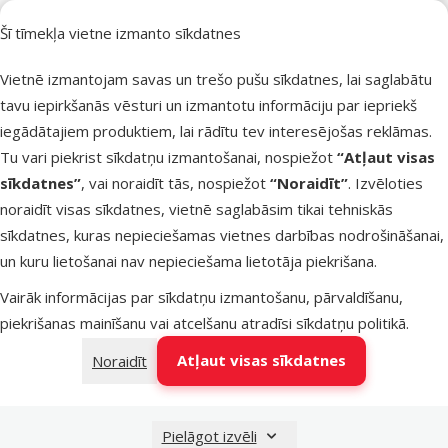
Sastāvs un garšas
Bizonu gaļa
Šī tīmekļa vietne izmanto sīkdatnes
Filtrs
1
Vietnē izmantojam savas un trešo pušu sīkdatnes, lai saglabātu
tavu iepirkšanās vēsturi un izmantotu informāciju par iepriekš
Atsauksmes
Kārtot pēc
Gardums
iegādātajiem produktiem, lai rādītu tev interesējošas reklāmas.
suņiem –
Tu vari piekrist sīkdatņu izmantošanai, nospiežot
“Atļaut visas
TRIXIE Genu
sīkdatnes”
, vai noraidīt tās, nospiežot
“Noraidīt”
. Izvēloties
Buffalo Che
noraidīt visas sīkdatnes, vietnē saglabāsim tikai tehniskās
Horn, Medi
sīkdatnes, kuras nepieciešamas vietnes darbības nodrošināšanai,
un kuru lietošanai nav nepieciešama lietotāja piekrišana.
Oriģinālā ce
4,99 €
At
Cena
3,48 €
-
Vairāk informācijas par sīkdatņu izmantošanu, pārvaldīšanu,
piekrišanas mainīšanu vai atcelšanu atradīsi
sīkdatņu politikā
.
Nav pieejams
Aps
Atļaut visas sīkdatnes
Noraidīt
Pielāgot izvēli