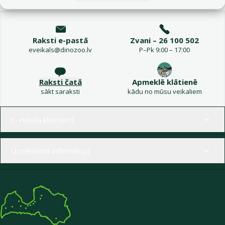
Raksti e-pastā
Zvani – 26 100 502
eveikals@dinozoo.lv
P–Pk 9:00 – 17:00
Raksti čatā
Apmeklē klātienē
sākt saraksti
kādu no mūsu veikaliem
Izvēlne kājenē
E-veikala klientiem
Uzņēmuma informācija