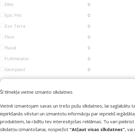
Elite
0
Epic Pet
0
Exo Terra
0
Flexi
0
Fluval
0
FURminator
0
Georplast
0
GimDog
0
Groom Professional
0
Šī tīmekļa vietne izmanto sīkdatnes
Joy&Toy
0
Vietnē izmantojam savas un trešo pušu sīkdatnes, lai saglabātu t
Juwel
0
iepirkšanās vēsturi un izmantotu informāciju par iepriekš iegādāt
produktiem, lai rādītu tev interesējošas reklāmas. Tu vari piekrist
KAY
0
sīkdatņu izmantošanai, nospiežot
“Atļaut visas sīkdatnes”
, vai
KONG
0