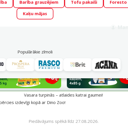
ība
Barība grauzējiem
Tofu pakaiši
Foresto
o Zoo piedāvā lieliskas cenas mīluļu TOP barībām! 🍖
→
Skat
Kaķu mājas
ADA ŪSAIŅI”!
Varbūt tieši Tavs mīlulis būs 2027. gada zvai
Man
Meklēt
als
Akciju piedāvājumi
Veikali
Pakalpojumi
P
39
Populārākie zīmoli
aumei!
Vasara turpinās – atlaides katrai gaumei!
pērcies izdevīgi kopā ar Dino Zoo!
Piedāvājums spēkā līdz 27.08.2026.