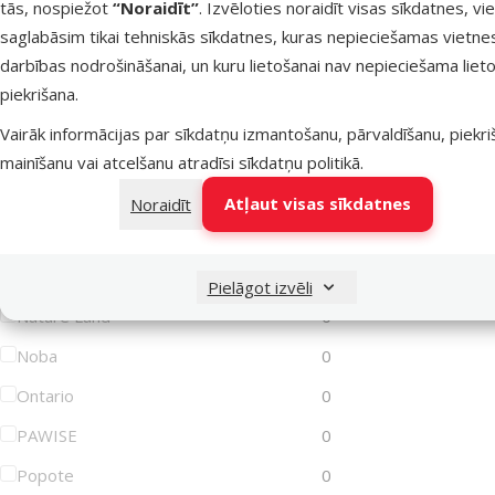
tās, nospiežot
“Noraidīt”
. Izvēloties noraidīt visas sīkdatnes, vi
saglabāsim tikai tehniskās sīkdatnes, kuras nepieciešamas vietne
Lets Play
0
darbības nodrošināšanai, un kuru lietošanai nav nepieciešama lieto
Magic Cat
0
piekrišana.
Magic Litter
0
Vairāk informācijas par sīkdatņu izmantošanu, pārvaldīšanu, piekr
Marina
0
mainīšanu vai atcelšanu atradīsi
sīkdatņu politikā
.
MISOKO
0
Atļaut visas sīkdatnes
Noraidīt
MPS2
0
Mr. Dental
0
Pielāgot izvēli
Nature Land
0
Noba
0
Ontario
0
PAWISE
0
Popote
0