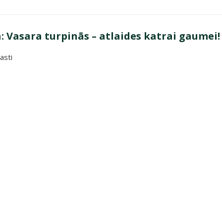
 Vasara turpinās – atlaides katrai gaumei!
asti
a turpinās – atlaides katrai gaumei!"