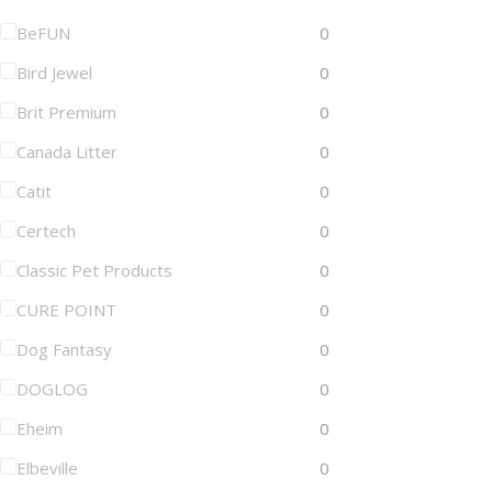
BeFUN
0
Bird Jewel
0
Brit Premium
0
Canada Litter
0
Catit
0
Certech
0
Classic Pet Products
0
CURE POINT
0
Dog Fantasy
0
DOGLOG
0
Eheim
0
Elbeville
0