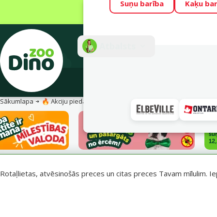
Suņu barība
Kaķu bar
Visu mēnesi Din
Fotokonkurss “G
Atbalsts
E-veik
Sākumlapa
🔥 Akciju piedāvājumi
Vasara turpinās – atlaides katrai g
Rotaļlietas, atvēsinošās preces un citas preces Tavam mīlulim. Ie