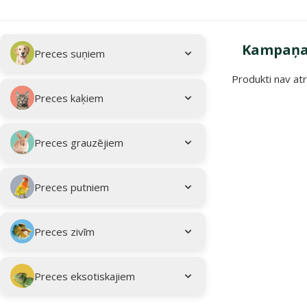
Apakškategorija
Atlasītie filtri
Kampaņa:
Preces suņiem
Produkti nav atr
Kampaņa: "Vasar
Preces kaķiem
Preces grauzējiem
Preces putniem
Preces zivīm
Preces eksotiskajiem