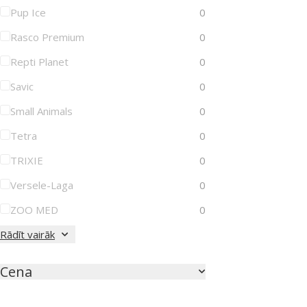
Pup Ice
0
Rasco Premium
0
Repti Planet
0
Savic
0
Small Animals
0
Tetra
0
TRIXIE
0
Versele-Laga
0
ZOO MED
0
Rādīt vairāk
Cena