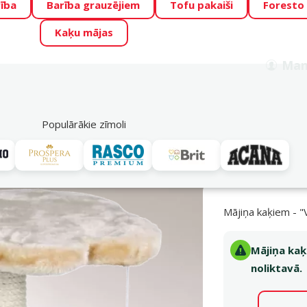
ība
Barība grauzējiem
Tofu pakaiši
Foresto
o Zoo piedāvā lieliskas cenas mīluļu TOP barībām! 🍖
→
Skat
Kaķu mājas
ADA ŪSAIŅI”!
Varbūt tieši Tavs mīlulis būs 2027. gada zvai
Man
Meklēt
als
Akciju piedāvājumi
Veikali
Pakalpojumi
P
39
Populārākie zīmoli
as
Mājiņa kaķiem - "Vitoria" 50cm (bēša krāsa)
Mājiņa kaķiem - "
Mājiņa kaķ
noliktavā.