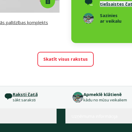
tiešsaistes ča
Sazinies
ar veikalu
ās palīdzības komplekts
Skatīt visus rakstus
Raksti čatā
Apmeklē klātienē
sākt saraksti
kādu no mūsu veikaliem
Uzņēmuma informācija