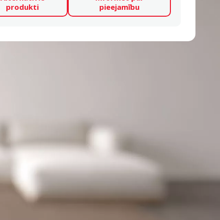
produkti
pieejamību