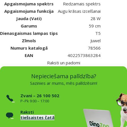
Apgaismojuma spektrs
Redzamais spektrs
Apgaismojuma funkcija
Augu krāsas izcelšanai
Jauda (Vati)
28 W
Garums
59 cm
Dienasgaismas lampas tips
T5
Zīmols
Juwel
Numurs katalogā
78566
EAN
4022573863284
Raksti un padomi
Nepieciešama palīdzība?
Sazinies ar mums, mēs palīdzēsim!
Zvani – 26 100 502
P–Pk 9:00 – 17:00
Raksti
tiešsaistes čatā