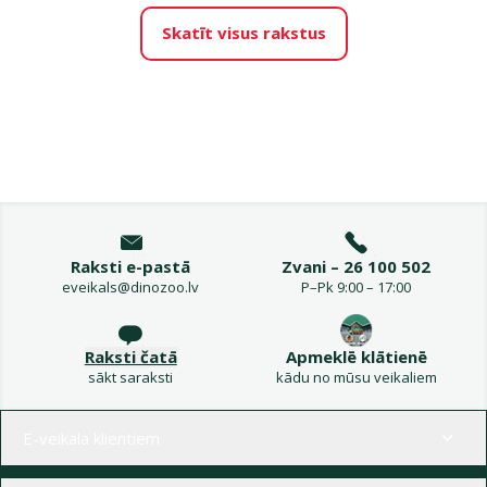
Skatīt visus rakstus
Raksti e-pastā
Zvani – 26 100 502
eveikals@dinozoo.lv
P–Pk 9:00 – 17:00
Raksti čatā
Apmeklē klātienē
sākt saraksti
kādu no mūsu veikaliem
Izvēlne kājenē
E-veikala klientiem