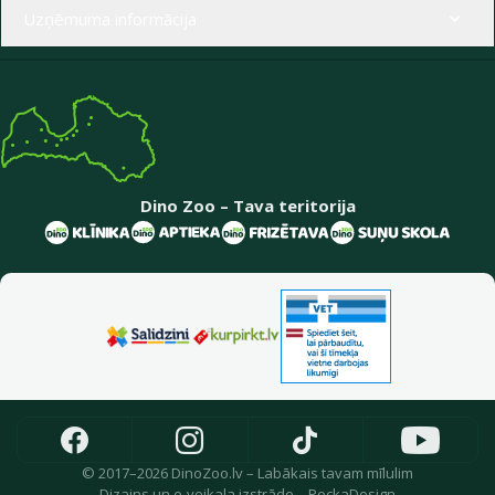
Uzņēmuma informācija
Dino Zoo – Tava teritorija
© 2017–2026 DinoZoo.lv – Labākais tavam mīlulim
Dizains
un
e-veikala izstrāde
–
PeckaDesign