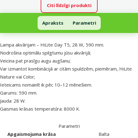
Citi līdzīgi produkti
Lampa akvārijam – HiLite Day T5, 28 W, 590 mm
Apraksts
Parametri
Uz lapas sākumu
superzoo.product.detail.content
Lampa akvārijam – HiLite Day T5, 28 W, 590 mm.
Nodrošina optimālu spilgtumu jūsu akvārijā;
Veicina pat prasīgu augu augšanu;
Var izmantot kombinācijā ar citām spuldzēm, piemēram, HiLite
Nature vai Color;
Ieteicams nomainīt ik pēc 10–12 mēnešiem.
Garums: 590 mm.
Jauda: 28 W.
Gaismas krāsas temperatūra: 8000 K.
Parametri
Apgaismojuma krāsa
Balta