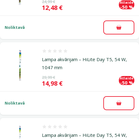
Oriģinālā cena
24,99 €
Atlaide
Cena
12,48 €
-50 %
Noliktavā
Pievieno
Atsauksmes 0%
Lampa akvārijam – HiLite Day T5, 54 W,
1047 mm
Oriģinālā cena
29,99 €
Atlaide
Cena
14,98 €
-50 %
Noliktavā
Pievieno
Atsauksmes 0%
Lampa akvārijam – HiLite Day T5, 54 W,