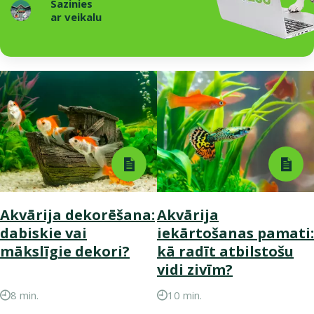
Sazinies
ar veikalu
Akvārija dekorēšana:
Akvārija
dabiskie vai
iekārtošanas pamati:
mākslīgie dekori?
kā radīt atbilstošu
vidi zivīm?
8 min.
10 min.