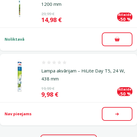
1200 mm
Oriģinālā cena
29,99 €
Atlaide
Cena
14,98 €
-50 %
Noliktavā
Pievieno
Atsauksmes 0%
Lampa akvārijam – HiLite Day T5, 24 W,
438 mm
Oriģinālā cena
19,99 €
Atlaide
Cena
9,98 €
-50 %
Nav pieejams
Apskatīt