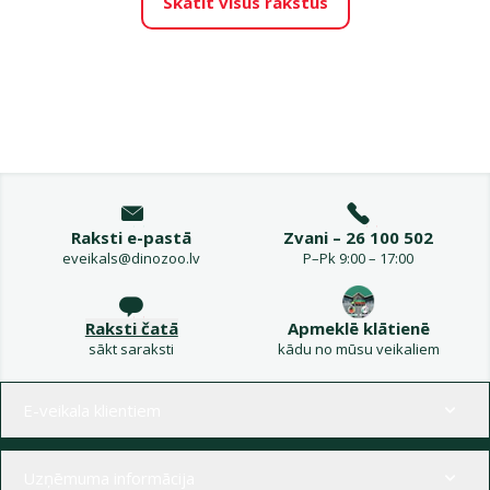
Skatīt visus rakstus
Raksti e-pastā
Zvani – 26 100 502
eveikals@dinozoo.lv
P–Pk 9:00 – 17:00
Raksti čatā
Apmeklē klātienē
sākt saraksti
kādu no mūsu veikaliem
Izvēlne kājenē
E-veikala klientiem
Uzņēmuma informācija