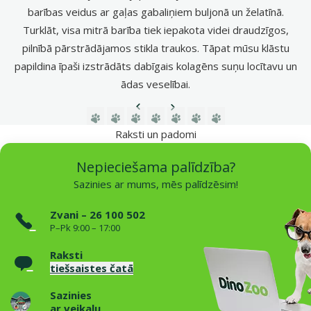
barības veidus ar gaļas gabaliņiem buljonā un želatīnā.
Turklāt, visa mitrā barība tiek iepakota videi draudzīgos,
pilnībā pārstrādājamos stikla traukos. Tāpat mūsu klāstu
papildina īpaši izstrādāts dabīgais kolagēns suņu locītavu un
ādas veselībai.
Iepriekšējā lapa
Nākamā lapa
Dodieties uz lapu 1
Dodieties uz lapu 2
Dodieties uz lapu 3
Dodieties uz lapu 4
Dodieties uz lapu 5
Dodieties uz lapu 6
Dodieties uz lapu
Raksti un padomi
Nepieciešama palīdzība?
Sazinies ar mums, mēs palīdzēsim!
Zvani – 26 100 502
P–Pk 9:00 – 17:00
Raksti
tiešsaistes čatā
Sazinies
ar veikalu