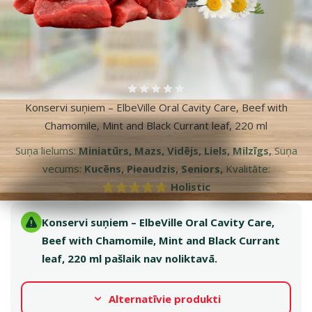
Vairāk fotogrāfiju
Atsauksmes 0%
Konservi suņiem – ElbeVille Oral Cavity Care, Beef with
Chamomile, Mint and Black Currant leaf, 220 ml
Suņa lielums:
Miniatūrs, Mazs, Vidējs, Liels, Milzīgs,
Suņa
vecums:
Kucēns, Pieaudzis, Seniors,
Kvalitāte:
⭐⭐⭐⭐⭐ Holistic
Konservi suņiem – ElbeVille Oral Cavity Care,
Beef with Chamomile, Mint and Black Currant
leaf, 220 ml pašlaik nav noliktavā.
Alternatīvie produkti