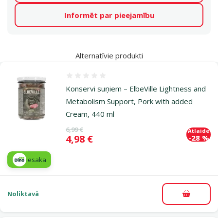
Informēt par pieejamību
Alternatīvie produkti
Atsauksmes 0%
Konservi suņiem – ElbeVille Lightness and
Metabolism Support, Pork with added
Cream, 440 ml
Oriģinālā cena
6,99 €
Atlaide
Cena
4,98 €
-28 %
iesaka
Noliktavā
Pievieno