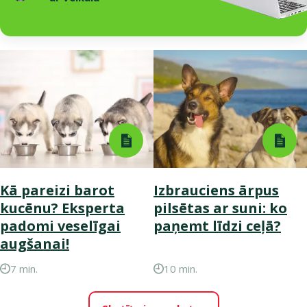
Kā pareizi barot
Izbrauciens ārpus
kucēnu? Eksperta
pilsētas ar suni: ko
padomi veselīgai
paņemt līdzi ceļā?
augšanai!
7 min.
10 min.