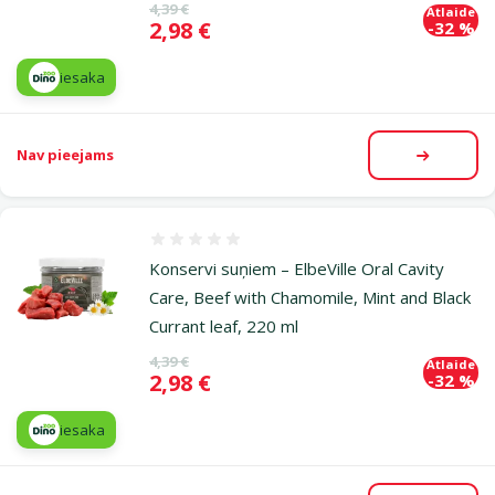
Oriģinālā cena
4,39 €
Atlaide
Cena
2,98 €
-32 %
iesaka
Nav pieejams
Apskatīt
Atsauksmes 0%
Konservi suņiem – ElbeVille Oral Cavity
Care, Beef with Chamomile, Mint and Black
Currant leaf, 220 ml
Oriģinālā cena
4,39 €
Atlaide
Cena
2,98 €
-32 %
iesaka