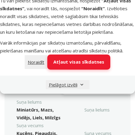
Tu vari piekrist sīkdatņu izmantošanai, nospiežot
“Atļaut visas
sīkdatnes”
, vai noraidīt tās, nospiežot
“Noraidīt”
. Izvēloties
noraidīt visas sīkdatnes, vietnē saglabāsim tikai tehniskās
sīkdatnes, kuras nepieciešamas vietnes darbības nodrošināšanai,
un kuru lietošanai nav nepieciešama lietotāja piekrišana.
Vairāk informācijas par sīkdatņu izmantošanu, pārvaldīšanu,
iesaka
piekrišanas mainīšanu vai atcelšanu atradīsi
sīkdatņu politikā
.
Konservi suņiem –
Atļaut visas sīkdatnes
Noraidīt
ElbeVille Oral Cavity
Care, Beef with
Meklēt produktu
Chamomile, Mint and
Vy
Black Currant leaf, 220
Pielāgot izvēli
ml
Suņa lielums
Miniatūrs, Mazs,
Suņa lielums
Vidējs, Liels, Milzīgs
Suņa vecums
Kucēns, Pieaudzis,
Suņa vecums