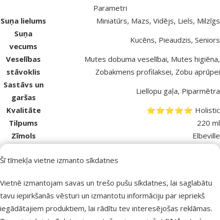
Parametri
Suņa lielums
Miniatūrs, Mazs, Vidējs, Liels, Milzīgs
Suņa
Kucēns, Pieaudzis, Seniors
vecums
Veselības
Mutes dobuma veselībai, Mutes higiēna,
stāvoklis
Zobakmens profilaksei, Zobu aprūpei
Sastāvs un
Liellopu gaļa, Piparmētra
garšas
Kvalitāte
⭐⭐⭐⭐⭐ Holistic
Tilpums
220 ml
Zīmols
Elbeville
Numurs
47371
Šī tīmekļa vietne izmanto sīkdatnes
katalogā
EAN
8595681852250
Vietnē izmantojam savas un trešo pušu sīkdatnes, lai saglabātu
tavu iepirkšanās vēsturi un izmantotu informāciju par iepriekš
Labākais tavam mīlulim
iegādātajiem produktiem, lai rādītu tev interesējošas reklāmas.
Dino Zoo iesaka