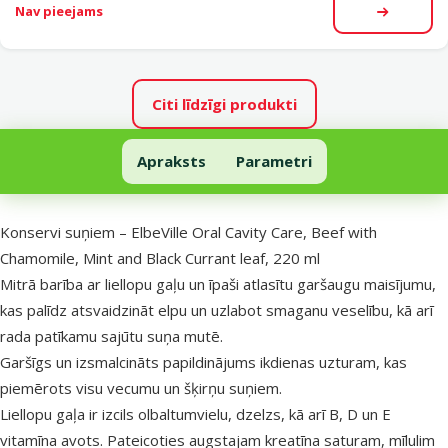
Nav pieejams
Apskatīt
Citi līdzīgi produkti
Konservi suņiem – ElbeVille Oral Cavity Care, Beef with Chamomile, 
Apraksts
Parametri
Uz lapas sākumu
superzoo.product.detail.content
Konservi suņiem – ElbeVille Oral Cavity Care, Beef with
Chamomile, Mint and Black Currant leaf, 220 ml
Mitrā barība ar liellopu gaļu un īpaši atlasītu garšaugu maisījumu,
kas palīdz atsvaidzināt elpu un uzlabot smaganu veselību, kā arī
rada patīkamu sajūtu suņa mutē.
Garšīgs un izsmalcināts papildinājums ikdienas uzturam, kas
piemērots visu vecumu un šķirņu suņiem.
Liellopu gaļa ir izcils olbaltumvielu, dzelzs, kā arī B, D un E
vitamīna avots. Pateicoties augstajam kreatīna saturam, mīlulim