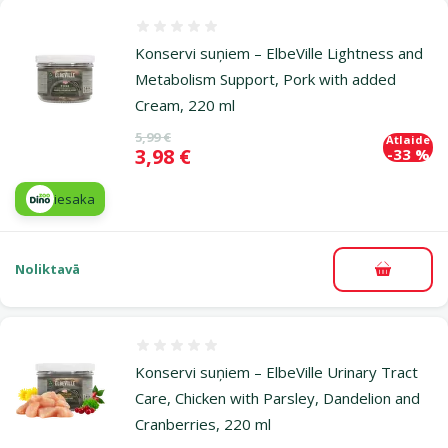
Atsauksmes 0%
Konservi suņiem – ElbeVille Lightness and
Metabolism Support, Pork with added
Cream, 220 ml
Oriģinālā cena
5,99 €
Atlaide
Cena
3,98 €
-33 %
iesaka
Noliktavā
Pievieno
Atsauksmes 0%
Konservi suņiem – ElbeVille Urinary Tract
Care, Chicken with Parsley, Dandelion and
Cranberries, 220 ml