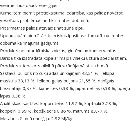
vienmēr būs daudz enerģijas.
Kumelītēm piemīt pretiekaisuma iedarbība, kas palīdz novērst
veselības problēmas ne tikai mutes dobumā.
Piparmētras palīdz atsvaidzināt suņa elpu.
Upeņu lapām piemīt ārstnieciskas īpašības stomatīta un mutes
dobuma kairinājuma gadījumā.
Produkts nesatur ķīmiskas vielas, glutēnu un konservantus.
Barība tika izstrādāta kopā ar mājdzīvnieku uztura speciālistiem.
Produkts ir iepakots pilnībā pārstrādājamā stikla burkā.
Sastāvs: buljons no cūku ādas un kājiņām 43,31 %, liellopa
muskulis 33,13 %, liellopu gaļas buljons 21,55 %, dabīgais
biezinātājs 0,87 %, kumelītes 0,38 %, piparmētras 0,38 %, upeņu
lapas 0,38 %.
Analītiskais sastāvs: kopproteīns 11,97 %, koptauki 3,28 %,
koppelni 0,59 %, kopšķiedra 0,86 %, mitrums 83,77 %.
Metabolizējamā enerģija: 2,92 MJ/kg.