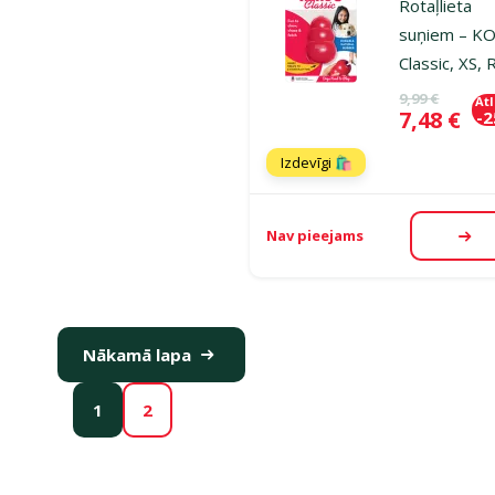
Rotaļlieta
suņiem – K
Classic, XS,
Oriģinālā ce
9,99 €
At
Cena
7,48 €
-
Izdevīgi 🛍️
Nav pieejams
Aps
Nākamā lapa
1
2