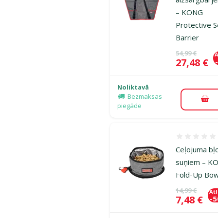
– KONG
Protective S
Barrier
Oriģinālā ce
54,99 €
A
Cena
27,48 €
Noliktavā
Bezmaksas
Pie
piegāde
Atsauksmes
Ceļojuma bļ
suņiem – K
Fold-Up Bow
Oriģinālā ce
14,99 €
At
Cena
7,48 €
-