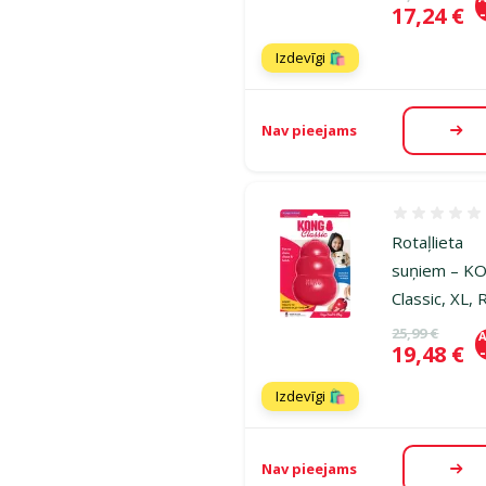
Cena
17,24 €
Izdevīgi 🛍️
Nav pieejams
Aps
Atsauksmes
Rotaļlieta
suņiem – K
Classic, XL,
Oriģinālā ce
25,99 €
A
Cena
19,48 €
Izdevīgi 🛍️
Nav pieejams
Aps