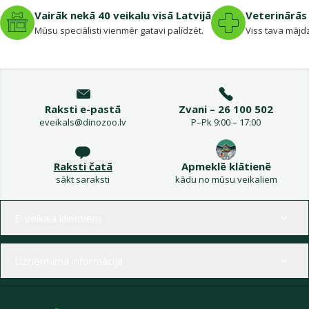
Vairāk nekā 40 veikalu visā Latvijā
Veterinārās 
Mūsu speciālisti vienmēr gatavi palīdzēt.
Viss tava mājdz
Raksti e-pastā
Zvani – 26 100 502
eveikals@dinozoo.lv
P–Pk 9:00 – 17:00
Raksti čatā
Apmeklē klātienē
sākt saraksti
kādu no mūsu veikaliem
Izvēlne kājenē
E-veikala klientiem
Uzņēmuma informācija