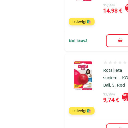
Oriģinālā ce
19,99 €
A
Cena
14,98 €
Izdevīgi 🛍️
Noliktavā
Pie
Atsauksmes
Rotaļlieta
suņiem – K
Ball, S, Red
Oriģinālā ce
12,99 €
At
Cena
9,74 €
-
Izdevīgi 🛍️