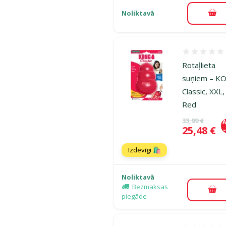
Noliktavā
Pie
Atsauksmes
Rotaļlieta
suņiem – K
Classic, XXL,
Red
Oriģinālā ce
33,99 €
A
Cena
25,48 €
Izdevīgi 🛍️
Noliktavā
Bezmaksas
Pie
piegāde