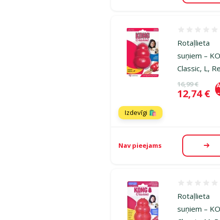
Atsauksmes
Rotaļlieta
suņiem – K
Classic, L, R
Oriģinālā ce
16,99 €
A
Cena
12,74 €
Izdevīgi 🛍️
Nav pieejams
Aps
Atsauksmes
Rotaļlieta
suņiem – K