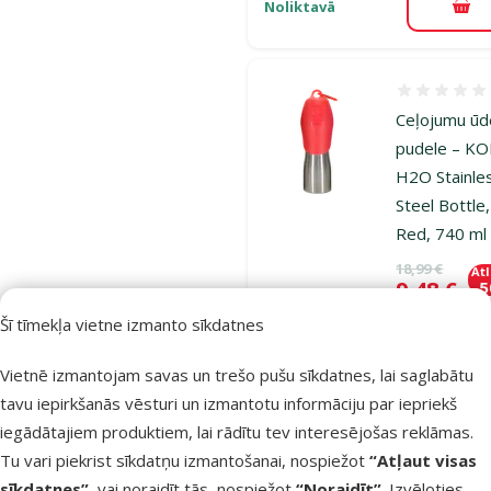
Noliktavā
Pie
Atsauksmes
Ceļojumu ūd
pudele – K
H2O Stainle
Steel Bottle,
Red, 740 ml
Oriģinālā ce
18,99 €
At
Cena
9,48 €
-
Šī tīmekļa vietne izmanto sīkdatnes
Nav pieejams
Aps
Vietnē izmantojam savas un trešo pušu sīkdatnes, lai saglabātu
tavu iepirkšanās vēsturi un izmantotu informāciju par iepriekš
iegādātajiem produktiem, lai rādītu tev interesējošas reklāmas.
Atsauksmes
Tu vari piekrist sīkdatņu izmantošanai, nospiežot
“Atļaut visas
Rotaļlieta
sīkdatnes”
, vai noraidīt tās, nospiežot
“Noraidīt”
. Izvēloties