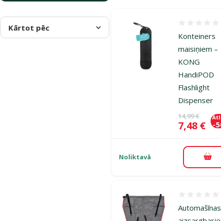
Atsauksmes
Kārtot pēc
Konteiners
maisiņiem –
KONG
HandiPOD
Flashlight
Dispenser
Oriģinālā ce
14,99 €
At
Cena
7,48 €
-
Noliktavā
Pie
Atsauksmes
Automašīna
aizsargbarje