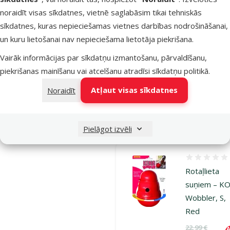
suņiem – K
noraidīt visas sīkdatnes, vietnē saglabāsim tikai tehniskās
Wobbler, L,
sīkdatnes, kuras nepieciešamas vietnes darbības nodrošināšanai,
Red
un kuru lietošanai nav nepieciešama lietotāja piekrišana.
Oriģinālā ce
29,99 €
A
Cena
22,48 €
Vairāk informācijas par sīkdatņu izmantošanu, pārvaldīšanu,
piekrišanas mainīšanu vai atcelšanu atradīsi
sīkdatņu politikā
.
Izdevīgi 🛍️
Atļaut visas sīkdatnes
Noraidīt
Nav pieejams
Bezmaksas
Aps
piegāde
Pielāgot izvēli
Atsauksmes
Rotaļlieta
suņiem – K
Wobbler, S,
Red
Oriģinālā ce
22,99 €
A