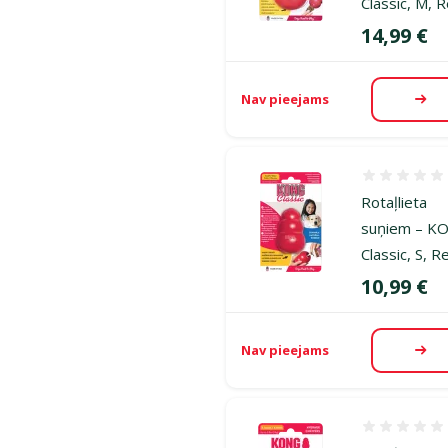
Classic, M, 
Cena
14,99 €
Nav pieejams
Aps
Atsauksmes
Rotaļlieta
suņiem – K
Classic, S, R
Cena
10,99 €
Nav pieejams
Aps
Atsauksmes