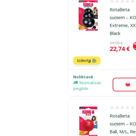
Atsauksmes
Rotaļlieta
suņiem – K
Extreme, XX
Black
Oriģinālā ce
34,99 €
A
Cena
22,74 €
Izdevīgi 🛍️
Noliktavā
Bezmaksas
Pie
piegāde
Atsauksmes
Rotaļlieta
suņiem – K
Ball, M/L, R