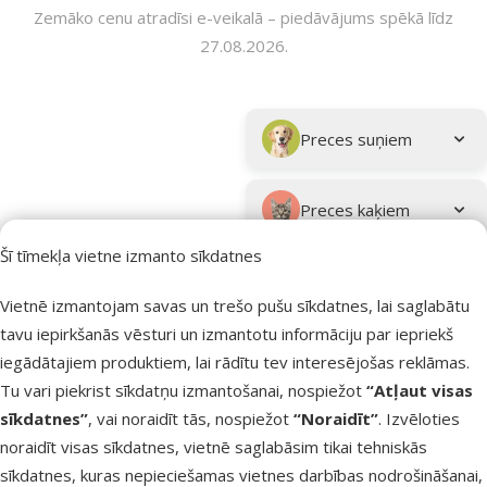
Zemāko cenu atradīsi e-veikalā – piedāvājums spēkā līdz
27.08.2026.
Parametriskais filtrs
Atlasītie filtri
Kampaņa: "Royal Canin: Karalisks piedāvājums 👑"
Apakškategorija
Preces suņiem
Preces kaķiem
Kampaņa: Royal Canin:
Šī tīmekļa vietne izmanto sīkdatnes
Karalisks piedāvājums 👑
Filtrs
Vietnē izmantojam savas un trešo pušu sīkdatnes, lai saglabātu
tavu iepirkšanās vēsturi un izmantotu informāciju par iepriekš
Produkti nav atrasti
Kārtot pēc
iegādātajiem produktiem, lai rādītu tev interesējošas reklāmas.
Tu vari piekrist sīkdatņu izmantošanai, nospiežot
“Atļaut visas
sīkdatnes”
, vai noraidīt tās, nospiežot
“Noraidīt”
. Izvēloties
noraidīt visas sīkdatnes, vietnē saglabāsim tikai tehniskās
sīkdatnes, kuras nepieciešamas vietnes darbības nodrošināšanai,