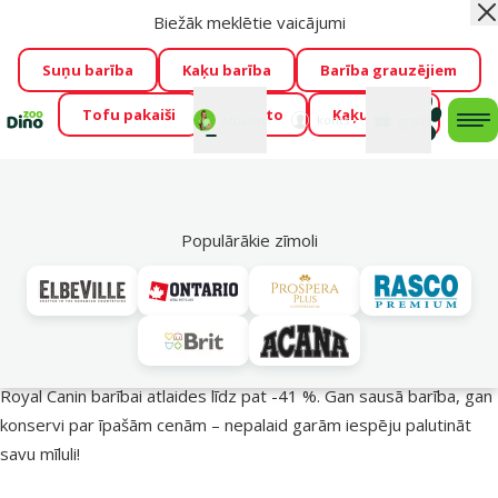
Biežāk meklētie vaicājumi
Aiz
Visu mēnesi Dino Zoo piedāvā lieliskas cenas mīluļu TOP
barībām! 🍖
→
Skatīt piedāvājumu!
Suņu barība
Kaķu barība
Barība grauzējiem
Tofu pakaiši
Foresto
Kaķu mājas
Fotokonkurss “GADA ŪSAIŅI”!
Varbūt tieši Tavs mīlulis
Mans
Mans
konts
Atbalsts
grozs
me
būs 2027. gada zvaigzne
→
Piedalīties
Mek
🔥 Akciju piedāvājumi
Populārākie zīmoli
Royal Canin: Karalisks piedāvājums 👑
Royal Canin barībai atlaides līdz pat -41 %. Gan sausā barība, gan
konservi par īpašām cenām – nepalaid garām iespēju palutināt
savu mīluli!