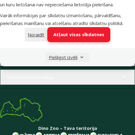
un kuru lietošanai nav nepieciešama lietotāja piekrišana.
Raksti e-pastā
Zvani – 26 100 502
Vairāk informācijas par sīkdatņu izmantošanu, pārvaldīšanu,
eveikals@dinozoo.lv
P–Pk 9:00 – 17:00
piekrišanas mainīšanu vai atcelšanu atradīsi
sīkdatņu politikā
.
Atļaut visas sīkdatnes
Noraidīt
Raksti čatā
Apmeklē klātienē
sākt saraksti
kādu no mūsu veikaliem
Izvēlne kājenē
Pielāgot izvēli
E-veikala klientiem
Uzņēmuma informācija
Dino Zoo – Tava teritorija