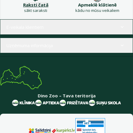
Raksti čatā
Apmeklē klātienē
sākt saraksti
kādu no mūsu veikaliem
Izvēlne kājenē
E-veikala klientiem
Uzņēmuma informācija
Dino Zoo – Tava teritorija