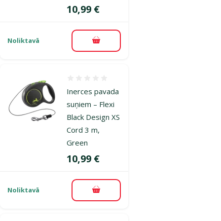
Cena
10,99 €
Noliktavā
Pievienot grozam
Atsauksmes 0%
Inerces pavada
suņiem – Flexi
Black Design XS
Cord 3 m,
Green
Cena
10,99 €
Noliktavā
Pievienot grozam