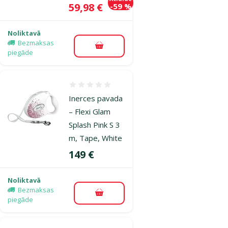
Cena
59,98 €
-59 %
Noliktavā
Bezmaksas
Pievienot grozam
piegāde
Atsauksmes 0%
Inerces pavada
– Flexi Glam
Splash Pink S 3
m, Tape, White
Cena
149 €
Noliktavā
Bezmaksas
Pievienot grozam
piegāde