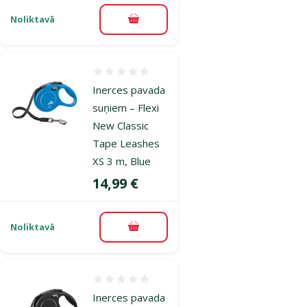
Noliktavā
Pievienot grozam
Atsauksmes 0%
Inerces pavada
suņiem – Flexi
New Classic
Tape Leashes
XS 3 m, Blue
Cena
14,99 €
Noliktavā
Pievienot grozam
Atsauksmes 0%
Inerces pavada