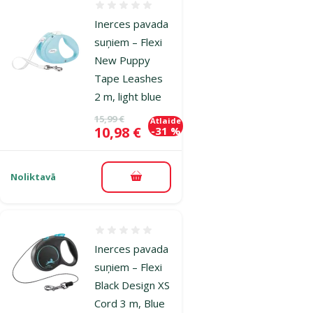
Atsauksmes 0%
Inerces pavada
suņiem – Flexi
New Puppy
Tape Leashes
2 m, light blue
Oriģinālā cena
15,99 €
Atlaide
Cena
10,98 €
-31 %
Noliktavā
Pievienot grozam
Atsauksmes 0%
Inerces pavada
suņiem – Flexi
Black Design XS
Cord 3 m, Blue