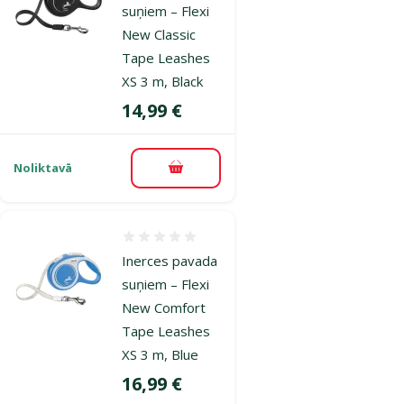
suņiem – Flexi
New Classic
Tape Leashes
XS 3 m, Black
Cena
14,99 €
Noliktavā
Pievienot grozam
Atsauksmes 0%
Inerces pavada
suņiem – Flexi
New Comfort
Tape Leashes
XS 3 m, Blue
Cena
16,99 €