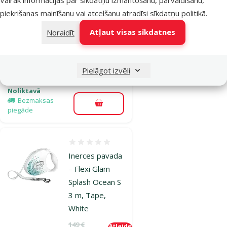
– Flexi Glam
piekrišanas mainīšanu vai atcelšanu atradīsi
sīkdatņu politikā
.
Splash Leaf S 3
Atļaut visas sīkdatnes
Noraidīt
m, Tape, White
Oriģinālā cena
149 €
Atlaide
Cena
59,98 €
-59 %
Pielāgot izvēli
Noliktavā
Bezmaksas
Pievienot grozam
piegāde
Atsauksmes 0%
Inerces pavada
– Flexi Glam
Splash Ocean S
3 m, Tape,
White
Oriģinālā cena
149 €
Atlaide