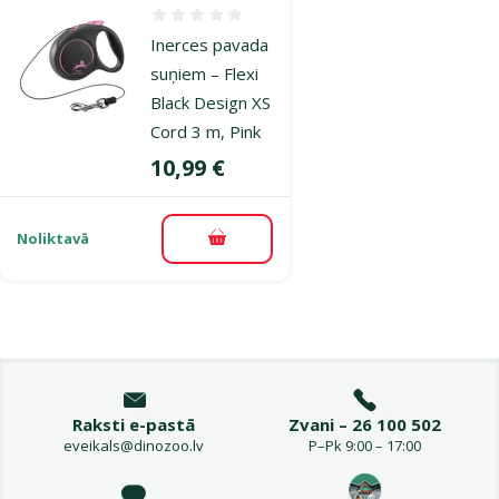
Atsauksmes 0%
Inerces pavada
suņiem – Flexi
Black Design XS
Cord 3 m, Pink
Cena
10,99 €
Noliktavā
Pievienot grozam
Raksti e-pastā
Zvani – 26 100 502
eveikals@dinozoo.lv
P–Pk 9:00 – 17:00