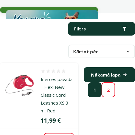
Aktuālie notikumi
Parametriskais filtrs
Atlasītie filtri
Produkti kategorijā Pavadas grauzējiem
Filtrs
Kārtot pēc
Atsauksmes 0%
Nākamā lapa
Inerces pavada
– Flexi New
1
2
Classic Cord
Leashes XS 3
m, Red
Cena
11,99 €