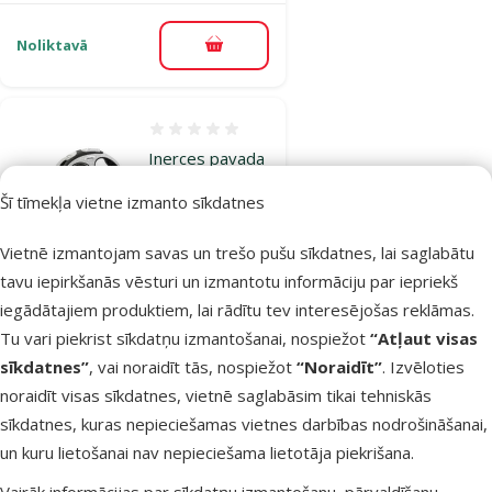
Noliktavā
Pievienot grozam
Atsauksmes 0%
Inerces pavada
suņiem – Flexi
Šī tīmekļa vietne izmanto sīkdatnes
New Comfort
Tape Leashes
Vietnē izmantojam savas un trešo pušu sīkdatnes, lai saglabātu
XS 3 m, Black
tavu iepirkšanās vēsturi un izmantotu informāciju par iepriekš
Cena
16,99 €
iegādātajiem produktiem, lai rādītu tev interesējošas reklāmas.
Tu vari piekrist sīkdatņu izmantošanai, nospiežot
“Atļaut visas
sīkdatnes”
, vai noraidīt tās, nospiežot
“Noraidīt”
. Izvēloties
Noliktavā
Pievienot grozam
noraidīt visas sīkdatnes, vietnē saglabāsim tikai tehniskās
sīkdatnes, kuras nepieciešamas vietnes darbības nodrošināšanai,
un kuru lietošanai nav nepieciešama lietotāja piekrišana.
Atsauksmes 0%
Inerces pavada
Vairāk informācijas par sīkdatņu izmantošanu, pārvaldīšanu,