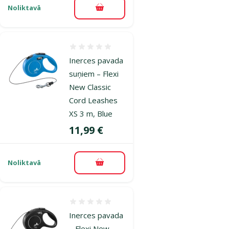
Noliktavā
Pievienot grozam
Atsauksmes 0%
Inerces pavada
suņiem – Flexi
New Classic
Cord Leashes
XS 3 m, Blue
Cena
11,99 €
Noliktavā
Pievienot grozam
Atsauksmes 0%
Inerces pavada
– Flexi New