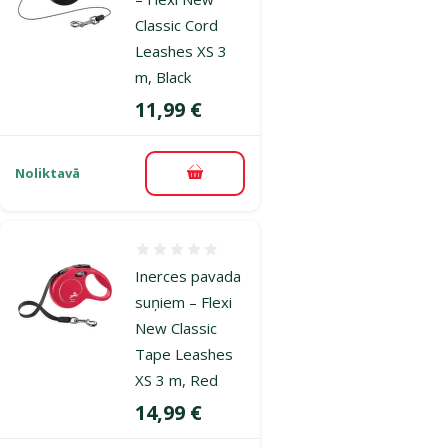
Classic Cord
Leashes XS 3
m, Black
Cena
11,99 €
Noliktavā
Pievienot grozam
Atsauksmes 0%
Inerces pavada
suņiem – Flexi
New Classic
Tape Leashes
XS 3 m, Red
Cena
14,99 €