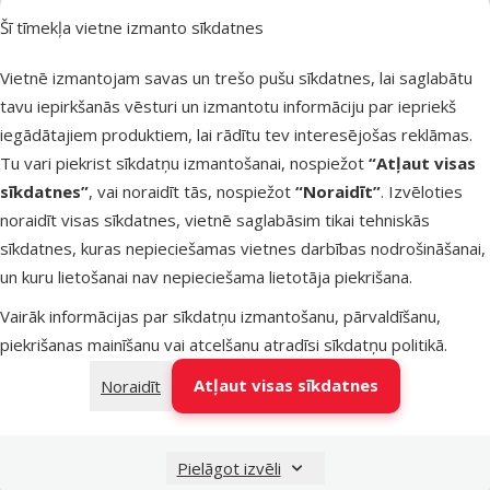
Šī tīmekļa vietne izmanto sīkdatnes
Noliktavā
Pievienot grozam
Vietnē izmantojam savas un trešo pušu sīkdatnes, lai saglabātu
tavu iepirkšanās vēsturi un izmantotu informāciju par iepriekš
iegādātajiem produktiem, lai rādītu tev interesējošas reklāmas.
Atsauksmes 0%
Tualete
Tu vari piekrist sīkdatņu izmantošanai, nospiežot
“Atļaut visas
grauzējiem –
sīkdatnes”
, vai noraidīt tās, nospiežot
“Noraidīt”
. Izvēloties
TRIXIE Corner
noraidīt visas sīkdatnes, vietnē saglabāsim tikai tehniskās
Litter Tray, 36
sīkdatnes, kuras nepieciešamas vietnes darbības nodrošināšanai,
x 30 x 21 cm
un kuru lietošanai nav nepieciešama lietotāja piekrišana.
Cena
3,99 €
Vairāk informācijas par sīkdatņu izmantošanu, pārvaldīšanu,
piekrišanas mainīšanu vai atcelšanu atradīsi
sīkdatņu politikā
.
Noliktavā
Pievienot grozam
Atļaut visas sīkdatnes
Noraidīt
Pielāgot izvēli