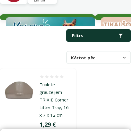
Aktuālie notikumi
Parametriskais filtrs
Atlasītie filtri
Produkti kategorijā Tualetes grauzējiem
Filtrs
Kārtot pēc
Atsauksmes 0%
Tualete
grauzējiem –
TRIXIE Corner
Litter Tray, 16
x 7 x 12 cm
Cena
1,29 €