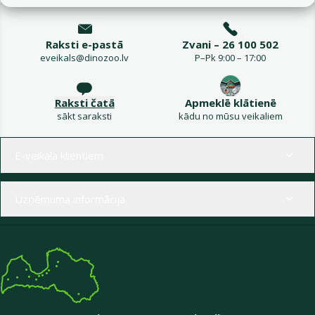
Raksti e-pastā
Zvani – 26 100 502
eveikals@dinozoo.lv
P–Pk 9:00 – 17:00
Raksti čatā
Apmeklē klātienē
sākt saraksti
kādu no mūsu veikaliem
Izvēlne kājenē
E-veikala klientiem
Uzņēmuma informācija