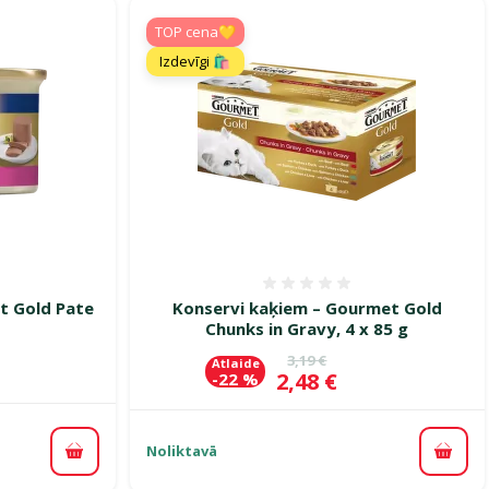
TOP cena💛
Izdevīgi 🛍️
smes 0%
Atsauksmes 0%
t Gold Pate
Konservi kaķiem – Gourmet Gold
Chunks in Gravy, 4 x 85 g
Oriģinālā cena
3,19 €
Atlaide
Cena
2,48 €
-22 %
Noliktavā
Pievienot grozam
Pievi