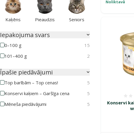
Noliktavā
Kaķēns
Pieaudzis
Seniors
Iepakojuma svars
0–100 g
15
101–400 g
2
Īpašie piedāvājumi
Top barībām – Top cenas!
5
Konservi kaķiem – Garšīga cena
5
Konservi ka
Mēneša piedāvājumi
5
w