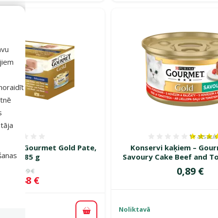
avu
ajiem
 noraidīt
etnē
s
tāja
1×
atsau
Atsauksmes 0%
Atsauksm
ķiem – Gourmet Gold Pate,
Konservi kaķiem – Gou
išanas
4 x 85 g
Savoury Cake Beef and T
Cena
0,89 €
Oriģinālā cena
3,19 €
de
Cena
2,48 €
 %
Noliktavā
Pievienot grozam