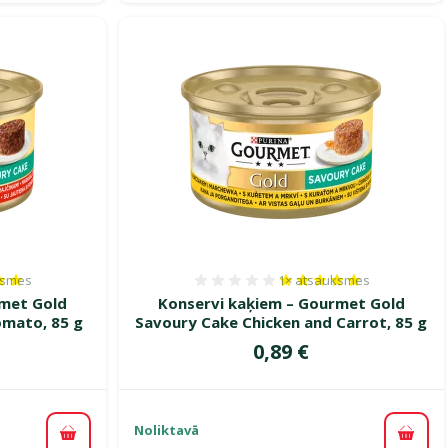
ksmes
1×
atsauksmes
es 100%, reitingu skaits: 1
Atsauksmes 100%, reitin
rmet Gold
Konservi kaķiem – Gourmet Gold
omato, 85 g
Savoury Cake Chicken and Carrot, 85 g
Cena
0,89 €
Noliktavā
Pievienot grozam
Pievi