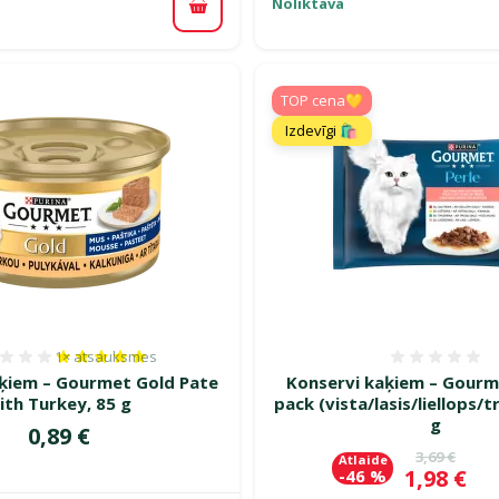
Noliktavā
Pievienot grozam
TOP cena💛
Izdevīgi 🛍️
1×
atsauksmes
Atsauksmes 100%, reitingu skaits: 1
Atsauk
ķiem – Gourmet Gold Pate
Konservi kaķiem – Gourme
ith Turkey, 85 g
pack (vista/lasis/liellops/tr
g
Cena
0,89 €
Oriģinālā c
3,69 €
Atlaide
Cena
1,98 €
-46 %