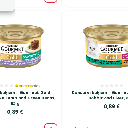
1×
atsauksmes
Atsauksmes 100%, reitingu skaits: 1
Atsauk
 kaķiem – Gourmet Gold
Konservi kaķiem – Gourm
ke Lamb and Green Beans,
Rabbit and Liver, 
85 g
Cena
0,89 €
Cena
0,89 €