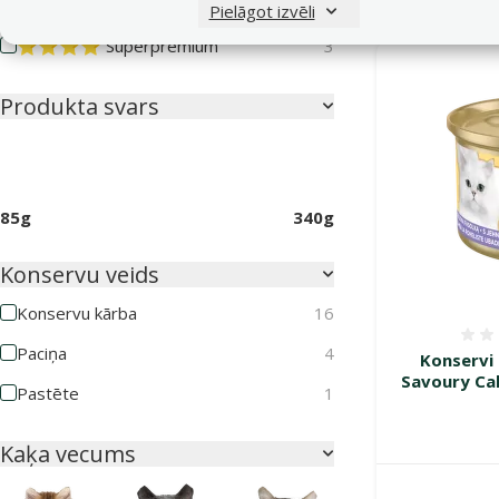
⭐⭐⭐ Premium
13
Pielāgot izvēli
⭐⭐⭐⭐ Superpremium
3
Produkta svars
85g
340g
Konservu veids
Konservu kārba
16
Paciņa
4
Konservi
Savoury Ca
Pastēte
1
Kaķa vecums