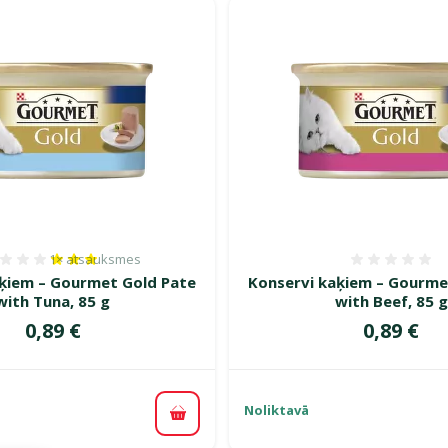
1×
atsauksmes
Atsauksmes 60%, reitingu skaits: 1
Atsauk
ķiem – Gourmet Gold Pate
Konservi kaķiem – Gourme
with Tuna, 85 g
with Beef, 85 g
Cena
Cena
0,89 €
0,89 €
Noliktavā
Pievienot grozam