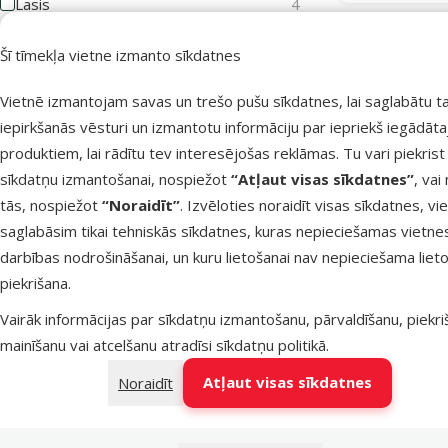
Lasis
4
Liellopu gaļa
8
TOP cena💛
Šī tīmekļa vietne izmanto sīkdatnes
Pīles gaļa
2
Izdevīgi 🛍️
Vietnē izmantojam savas un trešo pušu sīkdatnes, lai saglabātu t
Tomāti
2
iepirkšanās vēsturi un izmantotu informāciju par iepriekš iegādāt
Trušu gaļa
2
produktiem, lai rādītu tev interesējošas reklāmas. Tu vari piekrist
sīkdatņu izmantošanai, nospiežot
“Atļaut visas sīkdatnes”
, vai
Tuncis
3
tās, nospiežot
“Noraidīt”
. Izvēloties noraidīt visas sīkdatnes, vi
Tītars un tītara gaļa
4
saglabāsim tikai tehniskās sīkdatnes, kuras nepieciešamas vietne
Vistas gaļa
7
darbības nodrošināšanai, un kuru lietošanai nav nepieciešama lieto
piekrišana.
Zivis
6
Konservi ka
Vairāk informācijas par sīkdatņu izmantošanu, pārvaldīšanu, piekr
Rādīt vairāk
mainīšanu vai atcelšanu atradīsi
sīkdatņu politikā
.
Atlai
-22
Kvalitāte
Atļaut visas sīkdatnes
Noraidīt
⭐ Economy
6
Noliktavā