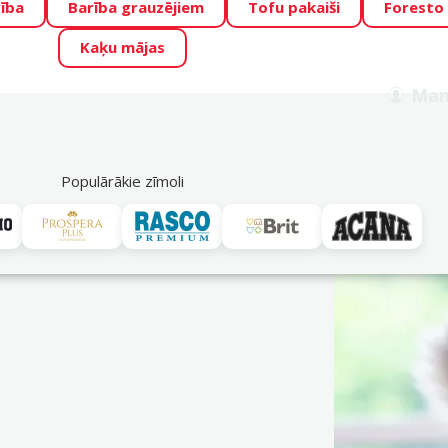
ība
Barība grauzējiem
Tofu pakaiši
Foresto
o Zoo piedāvā lieliskas cenas mīluļu TOP barībām! 🍖
→
Skat
Kaķu mājas
ADA ŪSAIŅI”!
Varbūt tieši Tavs mīlulis būs 2027. gada zvai
Man
Meklēt
als
Akciju piedāvājumi
Veikali
Pakalpojumi
P
39
Populārākie zīmoli
Gourmet
os kaķus. Plašs un izsmalcināts produktu klāsts – visdažādākās gar