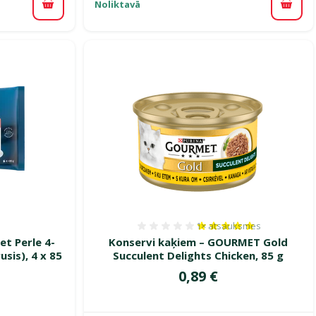
Noliktavā
Pievienot grozam
Pievi
1×
atsauksmes
smes 0%
Atsauksmes 100%, reitin
t Perle 4-
Konservi kaķiem – GOURMET Gold
usis), 4 x 85
Succulent Delights Chicken, 85 g
Cena
0,89 €
ena