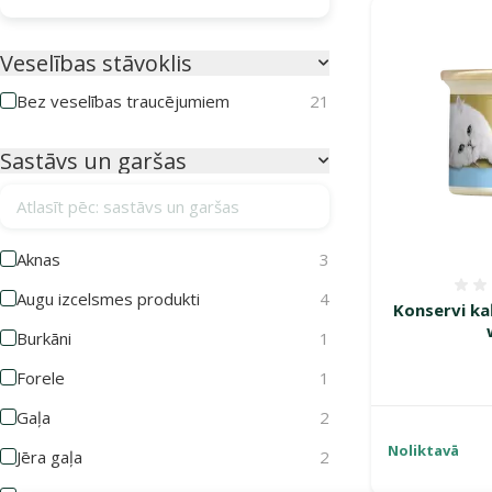
Veselības stāvoklis
Bez veselības traucējumiem
21
Sastāvs un garšas
Atlasīt pēc: sastāvs un garšas
Aknas
3
Augu izcelsmes produkti
4
Konservi ka
Burkāni
1
Forele
1
Gaļa
2
Noliktavā
Jēra gaļa
2