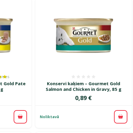
ksmes
es 100%, reitingu skaits: 2
Atsauksmes 0%
t Gold Pate
Konservi kaķiem – Gourmet Gold
 g
Salmon and Chicken in Gravy, 85 g
Cena
0,89 €
Noliktavā
Pievienot grozam
Pievi