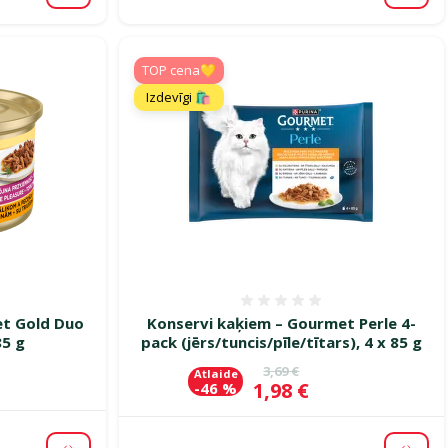
TOP cena💛
Izdevīgi 🛍️
smes 0%
Atsauksmes 0%
et Gold Duo
Konservi kaķiem – Gourmet Perle 4-
85 g
pack (jērs/tuncis/pīle/tītars), 4 x 85 g
Oriģinālā cena
3,69 €
Atlaide
Cena
1,98 €
-46 %