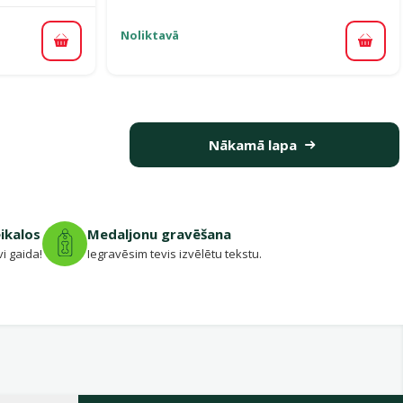
Noliktavā
Pievi
Pievienot grozam
Nākamā lapa
eikalos
Medaljonu gravēšana
vi gaida!
Iegravēsim tevis izvēlētu tekstu.