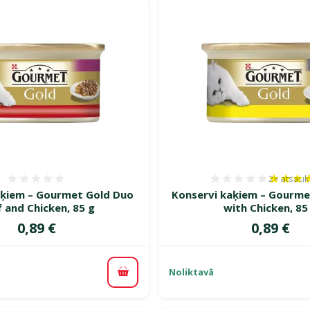
i Gourmet
2×
atsau
Atsauksmes 0%
Atsauksm
aķiem – Gourmet Gold Duo
Konservi kaķiem – Gourme
 and Chicken, 85 g
with Chicken, 85
Cena
Cena
0,89 €
0,89 €
Noliktavā
Pievienot grozam