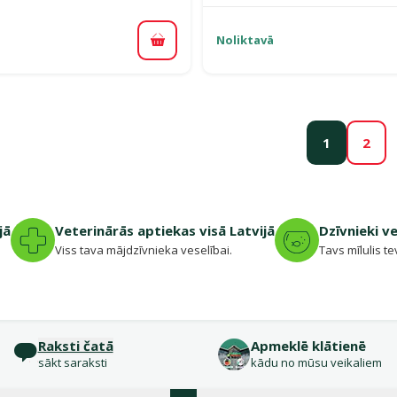
Noliktavā
Pievienot grozam
1
2
jā
Veterinārās aptiekas visā Latvijā
Dzīvnieki v
.
Viss tava mājdzīvnieka veselībai.
Tavs mīlulis te
Raksti čatā
Apmeklē klātienē
sākt saraksti
kādu no mūsu veikaliem