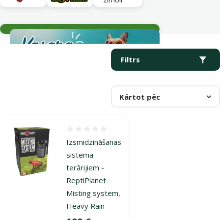
Aktuālie notikumi
Parametriskais filtrs
Atlasītie filtri
Produkti kategorijā Gaisa mitrinātāji un miglas ģeneratori
Filtrs
Kārtot pēc
Atsauksmes 0%
Izsmidzināšanas
sistēma
terārijiem -
ReptiPlanet
Misting system,
Heavy Rain