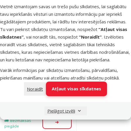
Vietnē izmantojam savas un trešo pušu sīkdatnes, lai saglabātu
Noliktavā
Pievienot grozam
tavu iepirkšanās vēsturi un izmantotu informāciju par iepriekš
iegādātajiem produktiem, lai rādītu tev interesējošas reklāmas.
Tu vari piekrist sīkdatņu izmantošanai, nospiežot
“Atļaut visas
Atsauksmes 0%
sīkdatnes”
, vai noraidīt tās, nospiežot
“Noraidīt”
. Izvēloties
Digitālais
noraidīt visas sīkdatnes, vietnē saglabāsim tikai tehniskās
miglotājs
sīkdatnes, kuras nepieciešamas vietnes darbības nodrošināšanai,
terārijiem -
un kuru lietošanai nav nepieciešama lietotāja piekrišana.
ReptiPlanet
Digital Fogger
Vairāk informācijas par sīkdatņu izmantošanu, pārvaldīšanu,
with timer, 4 l
piekrišanas mainīšanu vai atcelšanu atradīsi
sīkdatņu politikā
.
Cena
79,99 €
Atļaut visas sīkdatnes
Noraidīt
iesaka
Pielāgot izvēli
Nav pieejams
Bezmaksas
Apskatīt
piegāde