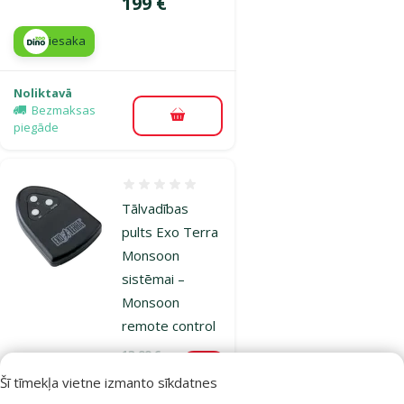
Cena
199 €
iesaka
Noliktavā
Bezmaksas
Pievienot grozam
piegāde
Atsauksmes 0%
Tālvadības
pults Exo Terra
Monsoon
sistēmai –
Monsoon
remote control
Oriģinālā cena
13,99 €
Atlaide
Cena
1,98 €
-85 %
Šī tīmekļa vietne izmanto sīkdatnes