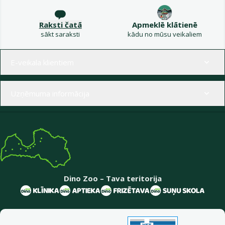
Raksti čatā
Apmeklē klātienē
sākt saraksti
kādu no mūsu veikaliem
Izvēlne kājenē
E-veikala klientiem
Uzņēmuma informācija
Dino Zoo – Tava teritorija