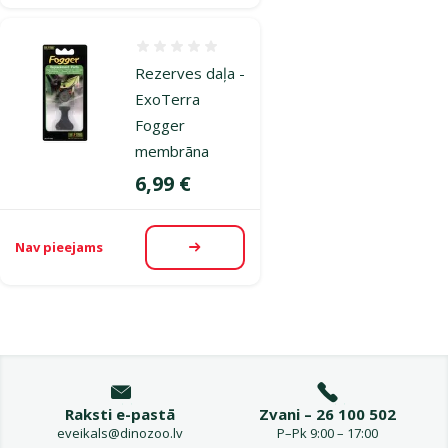
Atsauksmes 0%
Rezerves daļa -
ExoTerra
Fogger
membrāna
Cena
6,99 €
Nav pieejams
Apskatīt
Raksti e-pastā
Zvani – 26 100 502
eveikals@dinozoo.lv
P–Pk 9:00 – 17:00