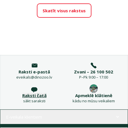
Skatīt visus rakstus
Raksti e-pastā
Zvani – 26 100 502
eveikals@dinozoo.lv
P–Pk 9:00 – 17:00
Raksti čatā
Apmeklē klātienē
sākt saraksti
kādu no mūsu veikaliem
Izvēlne kājenē
E-veikala klientiem