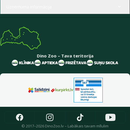
Uzņēmuma informācija
Dino Zoo – Tava teritorija
© 2017–2026 DinoZoo.lv – Labākais tavam mīlulim