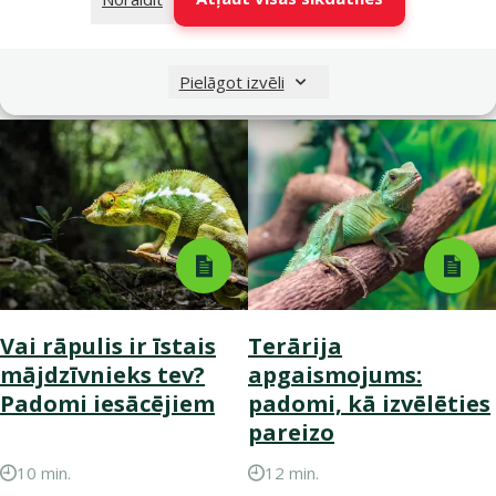
Sazinies
ar veikalu
Pielāgot izvēli
Vai rāpulis ir īstais
Terārija
mājdzīvnieks tev?
apgaismojums:
Padomi iesācējiem
padomi, kā izvēlēties
pareizo
10 min.
12 min.