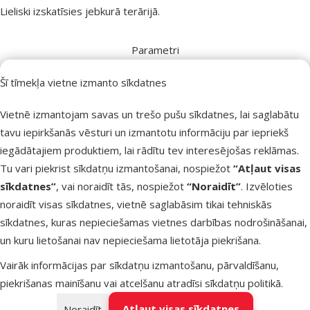
Lieliski izskatīsies jebkurā terārijā.
Parametri
Materiāls
Audums, Plastmasa
Šī tīmekļa vietne izmanto sīkdatnes
Augstums
70 cm
Zīmols
Exo Terra
Vietnē izmantojam savas un trešo pušu sīkdatnes, lai saglabātu
Numurs katalogā
80133
tavu iepirkšanās vēsturi un izmantotu informāciju par iepriekš
EAN
015561230506
iegādātajiem produktiem, lai rādītu tev interesējošas reklāmas.
Raksti un padomi
Tu vari piekrist sīkdatņu izmantošanai, nospiežot
“Atļaut visas
sīkdatnes”
, vai noraidīt tās, nospiežot
“Noraidīt”
. Izvēloties
Nepieciešama palīdzība?
noraidīt visas sīkdatnes, vietnē saglabāsim tikai tehniskās
Sazinies ar mums, mēs palīdzēsim!
sīkdatnes, kuras nepieciešamas vietnes darbības nodrošināšanai,
Zvani – 26 100 502
un kuru lietošanai nav nepieciešama lietotāja piekrišana.
P–Pk 9:00 – 17:00
Vairāk informācijas par sīkdatņu izmantošanu, pārvaldīšanu,
Raksti
piekrišanas mainīšanu vai atcelšanu atradīsi
sīkdatņu politikā
.
tiešsaistes čatā
Atļaut visas sīkdatnes
Noraidīt