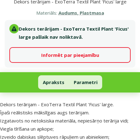
Dekors terārijam - ExoTerra Textil Plant 'Ficus' large
Materiāls:
Audums, Plastmasa
Dekors terārijam - ExoTerra Textil Plant 'Ficus'
large pašlaik nav noliktavā.
Informēt par pieejamību
Dekors terārijam - ExoTerra Textil Plant 'Ficus' large
Apraksts
Parametri
Uz lapas sākumu
superzoo.product.detail.content
Dekors terārijam - ExoTerra Textil Plant 'Ficus' large.
Īpaši reālistisks mākslīgais augs terārijam.
Izgatavots no netoksiska materiāla, nepiesārņo terārija vidi;
Viegla tīrīšana un apkope;
Izveido dabiskas slēptuves rāpuļiem un abiniekiem;