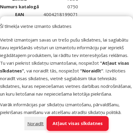
Numurs katalogā
0750
EAN
4004218199071
Līdzīgi produkti
Šī tīmekļa vietne izmanto sīkdatnes
Atsauksmes 0%
Vietnē izmantojam savas un trešo pušu sīkdatnes, lai saglabātu
Barība zivīm - Hikari, Goldfish Wheat-Germ
tavu iepirkšanās vēsturi un izmantotu informāciju par iepriekš
Mini Pellet, 100 g
iegādātajiem produktiem, lai rādītu tev interesējošas reklāmas.
Cena
5,99 €
Tu vari piekrist sīkdatņu izmantošanai, nospiežot
“Atļaut visas
sīkdatnes”
, vai noraidīt tās, nospiežot
“Noraidīt”
. Izvēloties
noraidīt visas sīkdatnes, vietnē saglabāsim tikai tehniskās
Noliktavā
Pievieno
sīkdatnes, kuras nepieciešamas vietnes darbības nodrošināšanai,
un kuru lietošanai nav nepieciešama lietotāja piekrišana.
Atsauksmes 0%
Vairāk informācijas par sīkdatņu izmantošanu, pārvaldīšanu,
Barība dīķa zivīm – Sera Koi Royal Nature
piekrišanas mainīšanu vai atcelšanu atradīsi
sīkdatņu politikā
.
Mini, 1000 ml
Atļaut visas sīkdatnes
Noraidīt
Cena
8,99 €