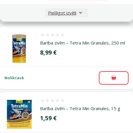
Noliktavā
Pielāgot izvēli
Pievieno
Atsauksmes 0%
Barība zivīm – Tetra Min Granules, 250 ml
Cena
8,99 €
Noliktavā
Pievieno
Atsauksmes 0%
Barība zivīm – Tetra Min Granules, 15 g
Cena
1,59 €