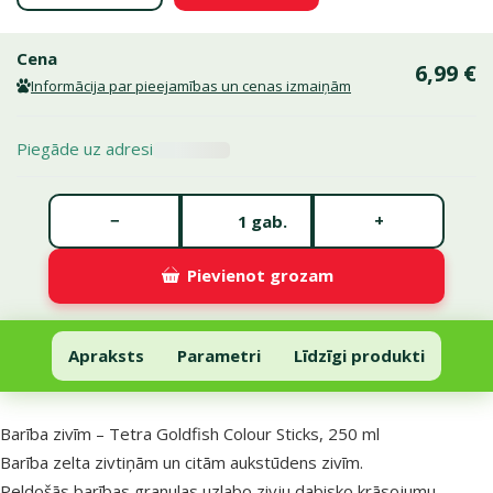
Cena
6,99 €
Informācija par pieejamības un cenas izmaiņām
Piegāde uz adresi
Gabalu skaits *
−
+
gab.
Pievienot grozam
Barība zivīm – Tetra Goldfish Colour Sticks, 250 ml
Pievienot grozam
Apraksts
Parametri
Līdzīgi produkti
Uz lapas sākumu
superzoo.product.detail.content
Barība zivīm – Tetra Goldfish Colour Sticks, 250 ml
Barība zelta zivtiņām un citām aukstūdens zivīm.
Peldošās barības granulas uzlabo zivju dabisko krāsojumu.