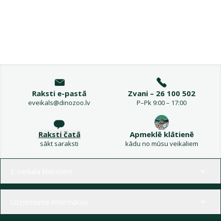
Raksti e-pastā
Zvani – 26 100 502
eveikals@dinozoo.lv
P–Pk 9:00 – 17:00
Raksti čatā
Apmeklē klātienē
sākt saraksti
kādu no mūsu veikaliem
Izvēlne kājenē
E-veikala klientiem
Uzņēmuma informācija