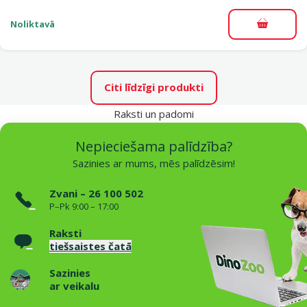
Noliktavā
Pievieno
Citi līdzīgi produkti
Raksti un padomi
Nepieciešama palīdzība?
Sazinies ar mums, mēs palīdzēsim!
Zvani – 26 100 502
P–Pk 9:00 – 17:00
Raksti
tiešsaistes čatā
Sazinies
ar veikalu