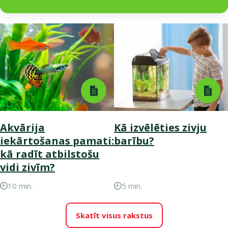
Akvārija
Kā izvēlēties zivju
iekārtošanas pamati:
barību?
kā radīt atbilstošu
vidi zivīm?
10 min.
5 min.
Skatīt visus rakstus