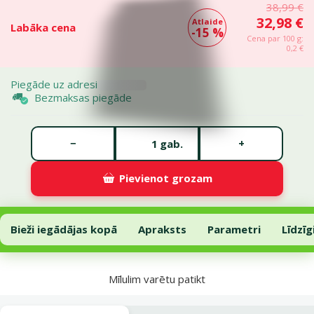
38,99 €
32,98 €
Atlaide
Labāka cena
-15 %
Cena par 100 g:
0,2 €
Piegāde uz adresi
Bezmaksas piegāde
Gabalu skaits *
−
+
gab.
Pievienot grozam
Barība suņiem – JosiDog Senior/Light, 15 kg
Pievienot grozam
Bieži iegādājas kopā
Apraksts
Parametri
Līdzīg
Uz lapas sākumu
Mīlulim varētu patikt