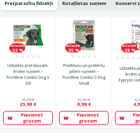
Pretparazītu līdzekļi
Rotaļlietas suņiem
Konservi 
Atlaide
Atlaide
Atlaide
-33 %
-35 %
-28 %
Atsauksmes 0%
Atsauksmes 0%
Līdzeklis pret blusām,
Pretblusu un pretērču
Līdzeklis 
ērcēm suņiem –
pilieni suņiem –
ērcēm 
Frontline Combo Dog S
Frontline Combo S Dog
Fypryst co
,N3
Small
38,99 €
13,99 €
6,
25,98 €
8,98 €
4,
Pievienot
Pievienot
Pi
grozam
grozam
g