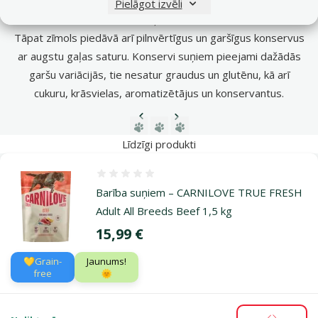
“High Energy”
pieaugušiem sporta, medību un dienesta
Pielāgot izvēli
suņiem.
Tāpat zīmols piedāvā arī pilnvērtīgus un garšīgus konservus
ar augstu gaļas saturu. Konservi suņiem pieejami dažādās
garšu variācijās, tie nesatur graudus un glutēnu, kā arī
cukuru, krāsvielas, aromatizētājus un konservantus.
Iepriekšējā lapa
Nākamā lapa
Dodieties uz lapu 1
Dodieties uz lapu 2
Dodieties uz lapu 3
Līdzīgi produkti
Atsauksmes 0%
Barība suņiem – CARNILOVE TRUE FRESH
Adult All Breeds Beef 1,5 kg
Cena
15,99 €
💛Grain-
Jaunums!
free
🌞