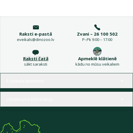
Raksti e-pastā
Zvani – 26 100 502
eveikals@dinozoo.lv
P–Pk 9:00 – 17:00
Raksti čatā
Apmeklē klātienē
sākt saraksti
kādu no mūsu veikaliem
Izvēlne kājenē
E-veikala klientiem
Uzņēmuma informācija