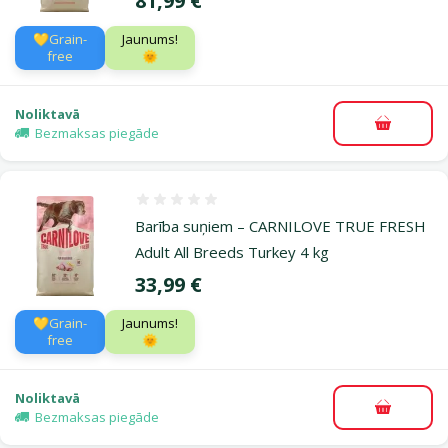
81,99 €
💛Grain-
Jaunums!
free
🌞
Noliktavā
Pievieno
Bezmaksas piegāde
Atsauksmes 0%
Barība suņiem – CARNILOVE TRUE FRESH
Adult All Breeds Turkey 4 kg
Cena
33,99 €
💛Grain-
Jaunums!
free
🌞
Noliktavā
Pievieno
Bezmaksas piegāde