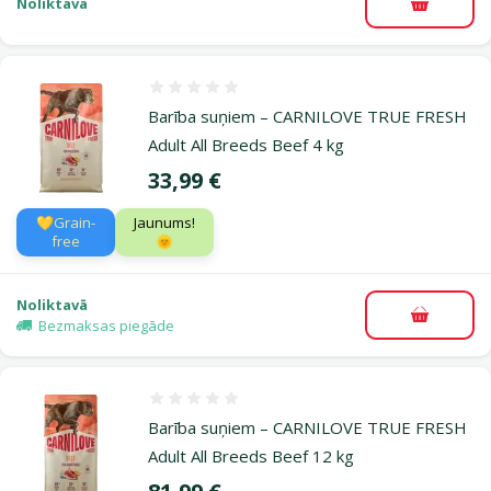
Noliktavā
Pievieno
Atsauksmes 0%
Barība suņiem – CARNILOVE TRUE FRESH
Adult All Breeds Beef 4 kg
Cena
33,99 €
💛Grain-
Jaunums!
free
🌞
Noliktavā
Pievieno
Bezmaksas piegāde
Atsauksmes 0%
Barība suņiem – CARNILOVE TRUE FRESH
Adult All Breeds Beef 12 kg
Cena