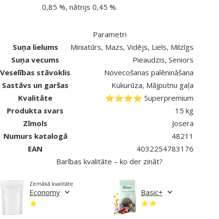
0,85 %, nātrijs 0,45 %.
Parametri
Suņa lielums
Miniatūrs, Mazs, Vidējs, Liels, Milzīgs
Suņa vecums
Pieaudzis, Seniors
Veselības stāvoklis
Novecošanas palēnināšana
Sastāvs un garšas
Kukurūza, Mājputnu gaļa
Kvalitāte
⭐⭐⭐⭐ Superpremium
Produkta svars
15 kg
Zīmols
Josera
Numurs katalogā
48211
EAN
4032254783176
Barības kvalitāte – ko der zināt?
Zemākā kvalitāte
Economy
Basic+