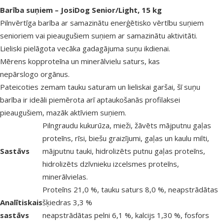
superzoo.product.detail.content
Barība suņiem – JosiDog Senior/Light, 15 kg
Pilnvērtīga barība ar samazinātu enerģētisko vērtību suņiem
senioriem vai pieaugušiem suņiem ar samazinātu aktivitāti.
Lieliski pielāgota vecāka gadagājuma suņu ikdienai.
Mērens kopproteīna un minerālvielu saturs, kas
nepārslogo orgānus.
Pateicoties zemam tauku saturam un lieliskai garšai, šī suņu
barība ir ideāli piemērota arī aptaukošanās profilaksei
pieaugušiem, mazāk aktīviem suņiem.
Pilngraudu kukurūza, mieži, žāvēts mājputnu gaļas
proteīns, rīsi, biešu graizījumi, gaļas un kaulu milti,
Sastāvs
mājputnu tauki, hidrolizēts putnu gaļas proteīns,
hidrolizēts dzīvnieku izcelsmes proteīns,
minerālvielas.
Proteīns 21,0 %, tauku saturs 8,0 %, neapstrādātas
Analītiskais
šķiedras 3,3 %
sastāvs
neapstrādātas pelni 6,1 %, kalcijs 1,30 %, fosfors