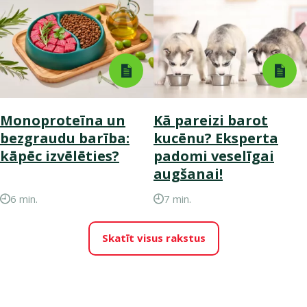
Monoproteīna un
Kā pareizi barot
bezgraudu barība:
kucēnu? Eksperta
kāpēc izvēlēties?
padomi veselīgai
augšanai!
6 min.
7 min.
Skatīt visus rakstus