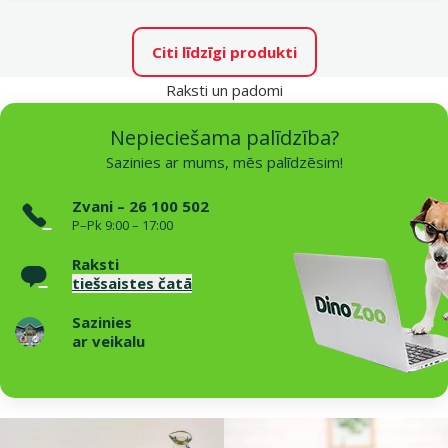
Citi līdzīgi produkti
Raksti un padomi
Nepieciešama palīdzība?
Sazinies ar mums, mēs palīdzēsim!
Zvani – 26 100 502
P–Pk 9:00 – 17:00
Raksti
tiešsaistes čatā
Sazinies
ar veikalu