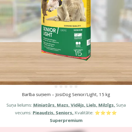
Vairāk fotogrāfiju
Atsauksmes 0%
Barība suņiem – JosiDog Senior/Light, 15 kg
Suņa lielums:
Miniatūrs, Mazs, Vidējs, Liels, Milzīgs,
Suņa
vecums:
Pieaudzis, Seniors,
Kvalitāte:
⭐⭐⭐⭐
Superpremium