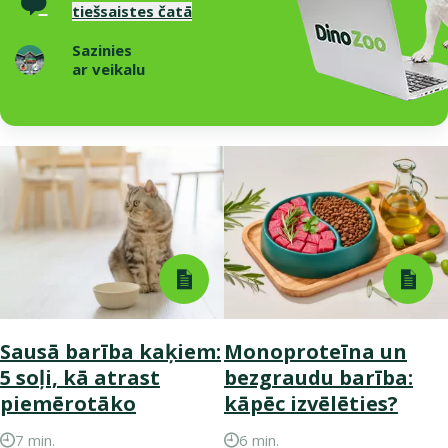
tiešsaistes čatā
Sazinies
ar veikalu
Sausā barība kaķiem:
Monoproteīna un
5 soļi, kā atrast
bezgraudu barība:
piemērotāko
kāpēc izvēlēties?
7 min.
6 min.