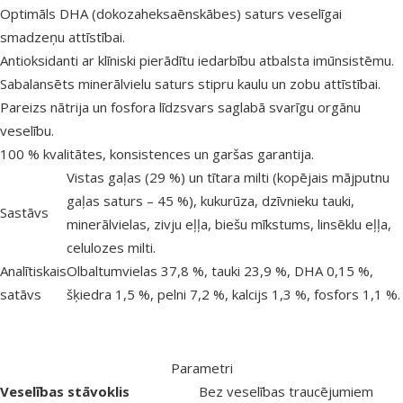
Optimāls DHA (dokozaheksaēnskābes) saturs veselīgai
smadzeņu attīstībai.
Antioksidanti ar klīniski pierādītu iedarbību atbalsta imūnsistēmu.
Sabalansēts minerālvielu saturs stipru kaulu un zobu attīstībai.
Pareizs nātrija un fosfora līdzsvars saglabā svarīgu orgānu
veselību.
100 % kvalitātes, konsistences un garšas garantija.
Vistas gaļas (29 %) un tītara milti (kopējais mājputnu
gaļas saturs – 45 %), kukurūza, dzīvnieku tauki,
Sastāvs
minerālvielas, zivju eļļa, biešu mīkstums, linsēklu eļļa,
celulozes milti.
Analītiskais
Olbaltumvielas 37,8 %, tauki 23,9 %, DHA 0,15 %,
satāvs
šķiedra 1,5 %, pelni 7,2 %, kalcijs 1,3 %, fosfors 1,1 %.
Parametri
Veselības stāvoklis
Bez veselības traucējumiem