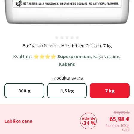
Atsauksmes 0%
Barība kaķēniem – Hill's Kitten Chicken, 7 kg
Kvalitāte:
⭐⭐⭐⭐ Superpremium,
Kaķa vecums:
Kaķēns
Produkta svars
300 g
1,5 kg
7 kg
99,99 €
65,98 €
Atlaide
Labāka cena
-34 %
Cena par 100 g:
0,9 €