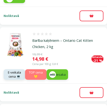
Noliktavā
Pievieno
Atsauksmes 0%
Barība kaķēniem – Ontario Cat Kitten
Chicken, 2 kg
Oriģinālā cena
18,99 €
Atlaide
Cena
14,98 €
-21 %
Cena par 100 g: 0,8 €
E-veikala
TOP cena
iesaka
cena 💻
💛
Noliktavā
Pievieno