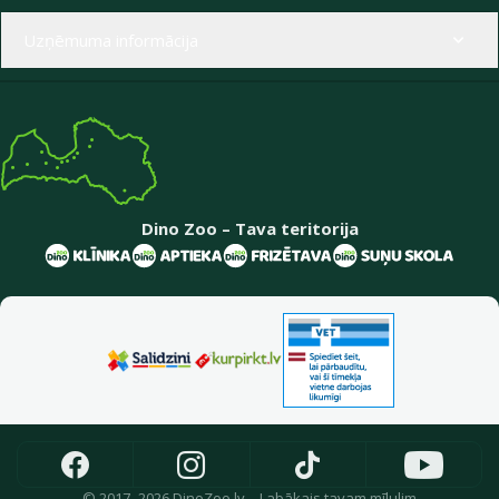
Uzņēmuma informācija
Dino Zoo – Tava teritorija
© 2017–2026 DinoZoo.lv – Labākais tavam mīlulim