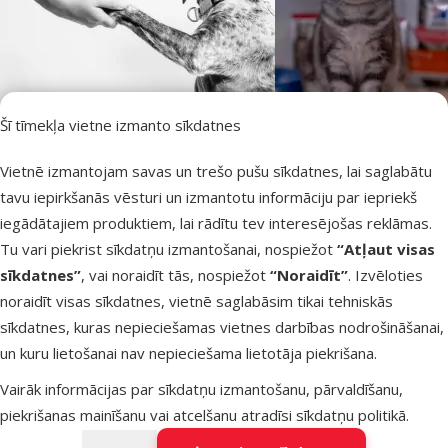
Šī tīmekļa vietne izmanto sīkdatnes
Vietnē izmantojam savas un trešo pušu sīkdatnes, lai saglabātu
tavu iepirkšanās vēsturi un izmantotu informāciju par iepriekš
iegādātajiem produktiem, lai rādītu tev interesējošas reklāmas.
Tu vari piekrist sīkdatņu izmantošanai, nospiežot
“Atļaut visas
sīkdatnes”
, vai noraidīt tās, nospiežot
“Noraidīt”
. Izvēloties
“Hill's Prescription Diet” – veterinārā barība suņiem un
“Hill’s” dzīvnieku barība ir izstrādāta, iekļaujot tās sastāvā:
“Hill’s” – zinātniski izstrādāts uzturs
noraidīt visas sīkdatnes, vietnē saglabāsim tikai tehniskās
kaķiem
“Hill’s” zīmols piedāvā augstākās klases suņu un kaķu barību,
liellopu, vistas, pīles, jēra gaļu, kā arī citus augstvērtīgus
sīkdatnes, kuras nepieciešamas vietnes darbības nodrošināšanai,
Neatkarīgi no tā, kādas veselības problēmas ir piemeklējušas
kas izstrādāta, balstoties uz zinātniskiem pētījumiem, lai
olbaltumvielu avotus;
un kuru lietošanai nav nepieciešama lietotāja piekrišana.
tavu mīluli, “Hill’s” sadarbojas ar veterinārārstiem, lai sniegtu
radītu kvalitatīvu uzturu, kādu pelnījis ikviens mājas mīlulis.
ogļhidrātus enerģijas nodrošināšanai;
Vairāk informācijas par sīkdatņu izmantošanu, pārvaldīšanu,
“Hill’s” piedāvā pilnvērtīgu un sabalansētu “super premium”
risinājumu. “Hill's Prescription Diet” sortimentā ir barība
omega taukskābes un dažādas eļļas veselīgai ādai,
piekrišanas mainīšanu vai atcelšanu atradīsi
sīkdatņu politikā
.
klases sauso un mitro barību dzīvniekiem, sākot ar kucēnu un
suņiem un kaķiem ar kuņģa un zarnu trakta traucējumiem,
apmatojumam, kā arī imūnsistēmas darbībai;