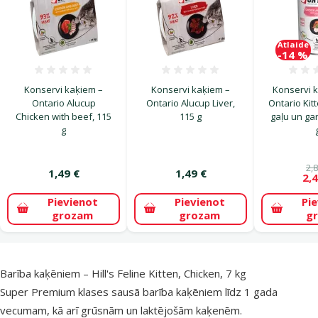
Atlaide
-14 %
Atsauksmes 0%
Atsauksmes 0%
Konservi kaķiem –
Konservi kaķiem –
Konservi 
Ontario Alucup
Ontario Alucup Liver,
Ontario Kitt
Chicken with beef, 115
115 g
gaļu un ga
g
2,8
1,49 €
1,49 €
2,4
Pievienot
Pievienot
Pi
grozam
grozam
g
superzoo.product.detail.content
Barība kaķēniem – Hill's Feline Kitten, Chicken, 7 kg
Super Premium klases sausā barība kaķēniem līdz 1 gada
vecumam, kā arī grūsnām un laktējošām kaķenēm.