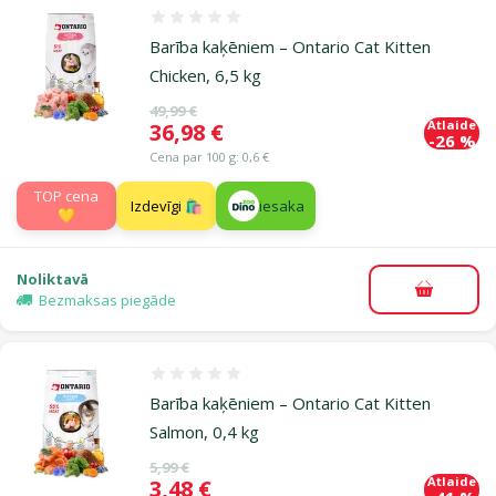
Atsauksmes 0%
Barība kaķēniem – Ontario Cat Kitten
Chicken, 6,5 kg
Oriģinālā cena
49,99 €
Atlaide
Cena
36,98 €
-26 %
Cena par 100 g: 0,6 €
TOP cena
Izdevīgi 🛍️
iesaka
💛
Noliktavā
Pievieno
Bezmaksas piegāde
Atsauksmes 0%
Barība kaķēniem – Ontario Cat Kitten
Salmon, 0,4 kg
Oriģinālā cena
5,99 €
Atlaide
Cena
3,48 €