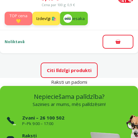
-41 %
Cena par 100 g: 0,9 €
TOP cena
Izdevīgi 🛍️
iesaka
💛
Noliktavā
Pievieno
Citi līdzīgi produkti
Raksti un padomi
Nepieciešama palīdzība?
Sazinies ar mums, mēs palīdzēsim!
Zvani – 26 100 502
P–Pk 9:00 – 17:00
Raksti