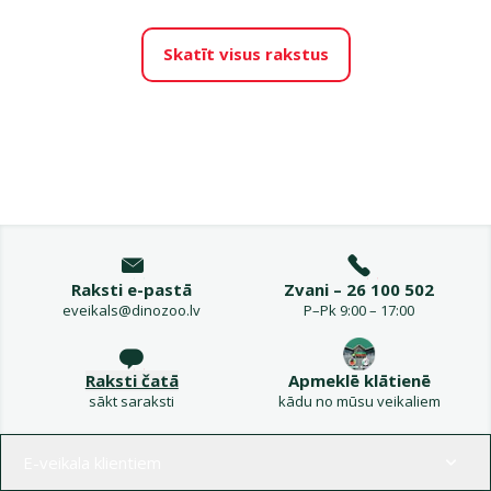
Skatīt visus rakstus
Raksti e-pastā
Zvani – 26 100 502
eveikals@dinozoo.lv
P–Pk 9:00 – 17:00
Raksti čatā
Apmeklē klātienē
sākt saraksti
kādu no mūsu veikaliem
Izvēlne kājenē
E-veikala klientiem