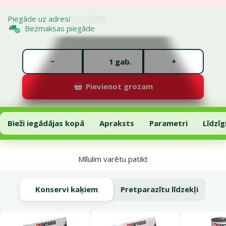
Piegāde uz adresi
Bezmaksas piegāde
Gabalu skaits *
−
+
gab.
Pievienot grozam
Barība kaķēniem – Hill's Kitten Chicken, 7 kg
Pievienot grozam
Bieži iegādājas kopā
Apraksts
Parametri
Līdzīg
Uz lapas sākumu
Mīlulim varētu patikt
Konservi kaķiem
Pretparazītu līdzekļi