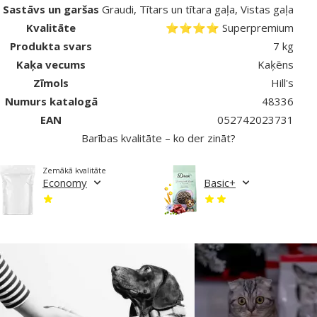
Sastāvs un garšas
Graudi, Tītars un tītara gaļa, Vistas gaļa
Kvalitāte
⭐⭐⭐⭐ Superpremium
Produkta svars
7 kg
Kaķa vecums
Kaķēns
Zīmols
Hill's
Numurs katalogā
48336
EAN
052742023731
Barības kvalitāte – ko der zināt?
Zemākā kvalitāte
Economy
Basic+