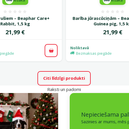
Atsauksmes 0%
Atsauk
rušiem – Beaphar Care+
Bar­ība jūrascūciņām – Be
Rabbit, 1,5 kg
Guinea pig, 1,5 
Cena
Cena
21,99 €
21,99 €
Noliktavā
Pievienot grozam
piegāde
Bezmaksas piegāde
Citi līdzīgi produkti
Raksti un padomi
Nepieciešama pal
Sazinies ar mums, mēs p