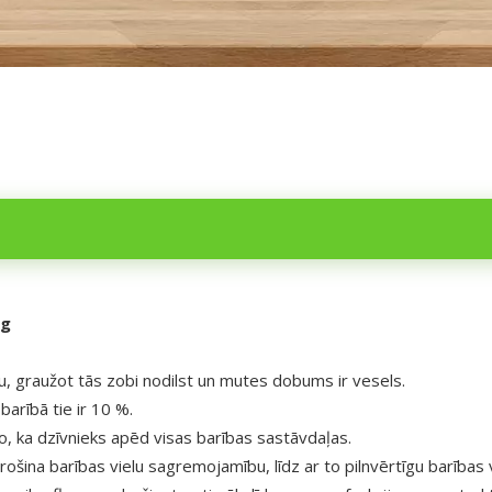
kg
turu, graužot tās zobi nodilst un mutes dobums ir vesels.
arībā tie ir 10 %.
o, ka dzīvnieks apēd visas barības sastāvdaļas.
šina barības vielu sagremojamību, līdz ar to pilnvērtīgu barības 