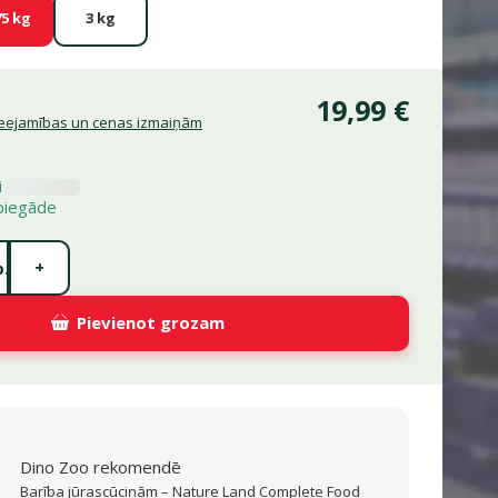
75 kg
3 kg
19,99 €
pieejamības un cenas izmaiņām
i
piegāde
+
.
Pievienot grozam
Dino Zoo rekomendē
Barī­ba jūrascūciņām – Nature Land Complete Food