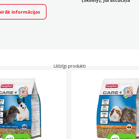
(Skinny), Jūrascūciņa
airāk informācijas
Līdzīgi produkti
iesaka
iesaka