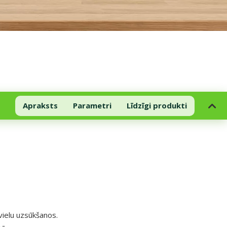
Apraksts
Parametri
Līdzīgi produkti
vielu uzsūkšanos.