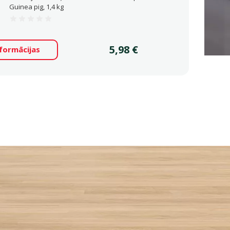
Guinea pig, 1,4 kg
Atsauksmes 0%
Cena
5,98 €
nformācijas