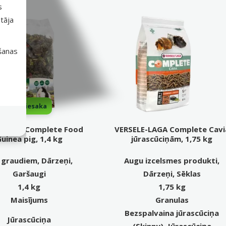
s
tāja
išanas
iesaka
e Land Complete Food
VERSELE-LAGA Complete Cavi
uinea pig, 1,4 kg
jūrascūciņām, 1,75 kg
 graudiem, Dārzeņi,
Augu izcelsmes produkti,
Garšaugi
Dārzeņi, Sēklas
1,4 kg
1,75 kg
Maisījums
Granulas
Bezspalvaina jūrascūciņa
Jūrascūciņa