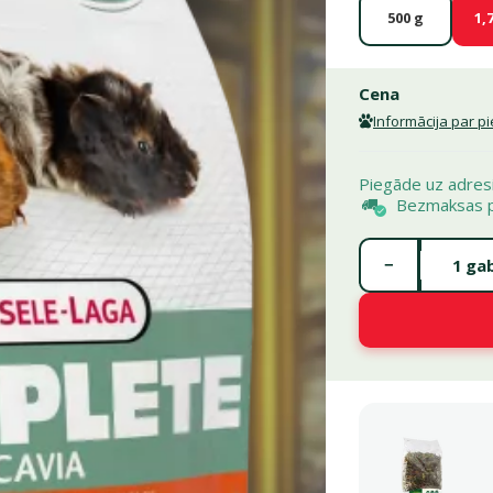
500 g
1,
Cena
Informācija par 
Piegāde uz adres
Bezmaksas 
Gabalu skaits *
−
gab