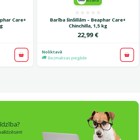
smes 0%
Atsauksmes 0%
aphar Care+
Barība šinšillām – Beaphar Care+
kg
Chinchilla, 1,5 kg
Cena
22,99 €
Noliktavā
Pievienot grozam
Pievi
Bezmaksas piegāde
īdzība?
alīdzēsim!