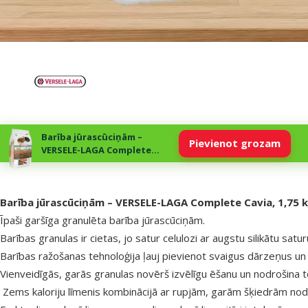
Barība jūrascūciņām –
Pievienot grozam
VERSELE-LAGA Complete
Cavia, 1,75 kg
superzoo.product.detail.content
Barība jūrascūciņām – VERSELE-LAGA Complete Cavia, 1,75 
Īpaši garšīga granulēta barība jūrascūciņām.
Barības granulas ir cietas, jo satur celulozi ar augstu silikātu sa
Barības ražošanas tehnoloģija ļauj pievienot svaigus dārzeņus un b
Vienveidīgās, garās granulas novērš izvēlīgu ēšanu un nodrošina t
Zems kaloriju līmenis kombinācijā ar rupjām, garām šķiedrām nodro