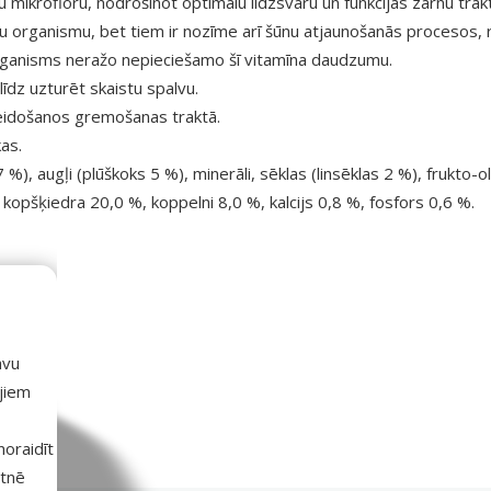
 mikrofloru, nodrošinot optimālu līdzsvaru un funkcijas zarnu trak
gu organismu, bet tiem ir nozīme arī šūnu atjaunošanās procesos, r
o organisms neražo nepieciešamo šī vitamīna daudzumu.
īdz uzturēt skaistu spalvu.
eidošanos gremošanas traktā.
as.
), augļi (plūškoks 5 %), minerāli, sēklas (linsēklas 2 %), frukto-oli
kopšķiedra 20,0 %, koppelni 8,0 %, kalcijs 0,8 %, fosfors 0,6 %.
ametri
avu
ajiem
 noraidīt
etnē