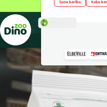
Suņu barība
Kaķu bar
Visu mēnesi Din
Fotokonkurss “G
Atbalsts
E-veik
Sākumlapa
Grauzējiem
Barība, gardumi un barības piedeva