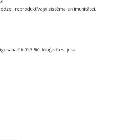
tā.
edzei, reproduktīvajai sistēmai un imunitātei.
gosaharīdi (0,3 %), kliņģerītes, juka.