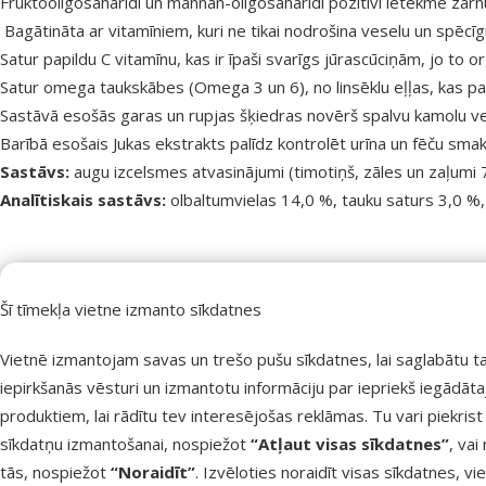
Fruktooligosaharīdi un mannan-oligosaharīdi pozitīvi ietekmē zarnu
Bagātināta ar vitamīniem, kuri ne tikai nodrošina veselu un spēcī
Satur papildu C vitamīnu, kas ir īpaši svarīgs jūrascūciņām, jo t
Satur omega taukskābes (Omega 3 un 6), no linsēklu eļļas, kas pal
Sastāvā esošās garas un rupjas šķiedras novērš spalvu kamolu v
Barībā esošais Jukas ekstrakts palīdz kontrolēt urīna un fēču smak
Sastāvs:
augu izcelsmes atvasinājumi (timotiņš, zāles un zaļumi 7 %
Analītiskais sastāvs:
olbaltumvielas 14,0 %, tauku saturs 3,0 %, 
Par
Sastāvs un garšas
Augu izcelsmes produkti, Dārzeņi, Sēklas
Šī tīmekļa vietne izmanto sīkdatnes
Produkta svars
1,75 kg
Barības veids
Granulas
Vietnē izmantojam savas un trešo pušu sīkdatnes, lai saglabātu t
Grauzējs
Bezspalvaina jūrascūciņa (Skinny), Jūrascūciņa
iepirkšanās vēsturi un izmantotu informāciju par iepriekš iegādāt
Zīmols
Versele-Laga
produktiem, lai rādītu tev interesējošas reklāmas. Tu vari piekrist
Numurs katalogā
40493
sīkdatņu izmantošanai, nospiežot
“Atļaut visas sīkdatnes”
, vai
EAN
5410340613122
tās, nospiežot
“Noraidīt”
. Izvēloties noraidīt visas sīkdatnes, vi