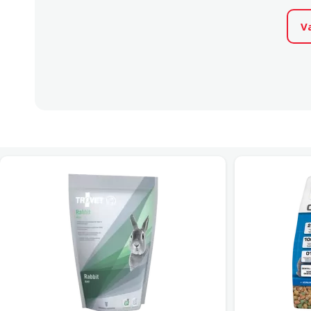
V
Cits