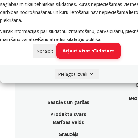
saglabāsim tikai tehniskās sīkdatnes, kuras nepieciešamas vietne
darbības nodrošināšanai, un kuru lietošanai nav nepieciešama lieto
Labākais tavam mīlulim
piekrišana.
Dino Zoo iesaka
Vairāk informācijas par sīkdatņu izmantošanu, pārvaldīšanu, piekr
Produkts
Labākais tavam mīlulim
mainīšanu vai atcelšanu atradīsi
sīkdatņu politikā
.
Atļaut visas sīkdatnes
Noraidīt
Dino Zoo iesaka
Pielāgot izvēli
Natur
G
Bez
Sastāvs un garšas
Produkta svars
Barības veids
Grauzējs