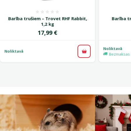
Atsauksmes 0%
Barība trušiem – Trovet RHF Rabbit,
Barība t
1,2 kg
Cena
17,99 €
Noliktavā
Noliktavā
Pievienot grozam
Bezmaksas 