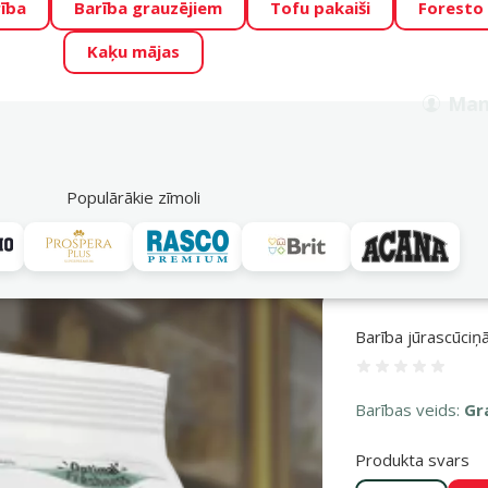
ība
Barība grauzējiem
Tofu pakaiši
Foresto
o Zoo piedāvā lieliskas cenas mīluļu TOP barībām! 🍖
→
Skat
Kaķu mājas
ADA ŪSAIŅI”!
Varbūt tieši Tavs mīlulis būs 2027. gada zvai
Man
Meklēt
als
Akciju piedāvājumi
Veikali
Pakalpojumi
P
39
Populārākie zīmoli
s
Pilnvērtīga barība
Granulēta barība
VERSELE-LAGA Complete Cavia 
Barība jūrascūci
Atsauksme
Barības veids:
Gr
Produkta svars