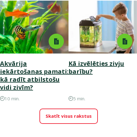
Akvārija
Kā izvēlēties zivju
iekārtošanas pamati:
barību?
kā radīt atbilstošu
vidi zivīm?
10 min.
5 min.
Skatīt visus rakstus