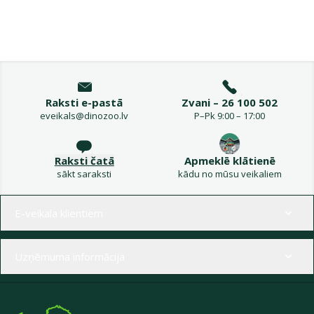
Raksti e-pastā
Zvani – 26 100 502
eveikals@dinozoo.lv
P–Pk 9:00 – 17:00
Raksti čatā
Apmeklē klātienē
sākt saraksti
kādu no mūsu veikaliem
Izvēlne kājenē
E-veikala klientiem
Uzņēmuma informācija