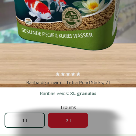
Vairāk fotogrāfiju
Atsauksmes 0%
Barība dīķa zivīm – Tetra Pond Sticks, 7 l
Barības veids:
XL granulas
Tilpums
1 l
7 l