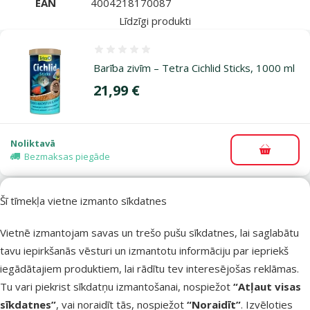
EAN
4004218170087
Līdzīgi produkti
Atsauksmes 0%
Barība zivīm – Tetra Cichlid Sticks, 1000 ml
Cena
21,99 €
Noliktavā
Pievieno
Bezmaksas piegāde
Šī tīmekļa vietne izmanto sīkdatnes
Atsauksmes 0%
Barība zivīm – Tetra Goldfish Energy
Vietnē izmantojam savas un trešo pušu sīkdatnes, lai saglabātu
Sticks, 250 ml
tavu iepirkšanās vēsturi un izmantotu informāciju par iepriekš
Cena
6,99 €
iegādātajiem produktiem, lai rādītu tev interesējošas reklāmas.
Tu vari piekrist sīkdatņu izmantošanai, nospiežot
“Atļaut visas
sīkdatnes”
, vai noraidīt tās, nospiežot
“Noraidīt”
. Izvēloties
Noliktavā