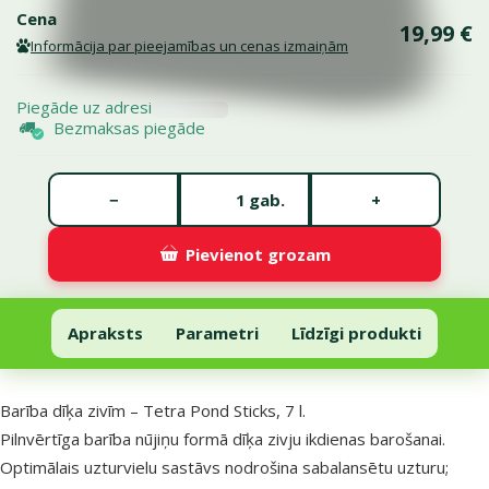
Cena
19,99 €
Informācija par pieejamības un cenas izmaiņām
Piegāde uz adresi
Bezmaksas piegāde
Gabalu skaits *
−
+
gab.
Pievienot grozam
Barība dīķa zivīm – Tetra Pond Sticks, 7 l
Pievienot grozam
Apraksts
Parametri
Līdzīgi produkti
Uz lapas sākumu
superzoo.product.detail.content
Barība dīķa zivīm – Tetra Pond Sticks, 7 l.
Pilnvērtīga barība nūjiņu formā dīķa zivju ikdienas barošanai.
Optimālais uzturvielu sastāvs nodrošina sabalansētu uzturu;