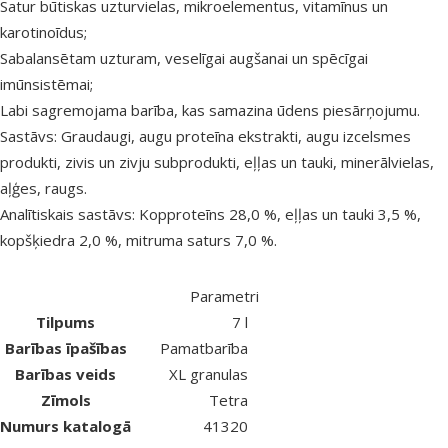
Satur būtiskas uzturvielas, mikroelementus, vitamīnus un
karotinoīdus;
Sabalansētam uzturam, veselīgai augšanai un spēcīgai
imūnsistēmai;
Labi sagremojama barība, kas samazina ūdens piesārņojumu.
Sastāvs: Graudaugi, augu proteīna ekstrakti, augu izcelsmes
produkti, zivis un zivju subprodukti, eļļas un tauki, minerālvielas,
aļģes, raugs.
Analītiskais sastāvs: Kopproteīns 28,0 %, eļļas un tauki 3,5 %,
kopšķiedra 2,0 %, mitruma saturs 7,0 %.
Parametri
Tilpums
7 l
Barības īpašības
Pamatbarība
Barības veids
XL granulas
Zīmols
Tetra
Numurs katalogā
41320