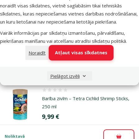
Pievieno
noraidīt visas sīkdatnes, vietnē saglabāsim tikai tehniskās
sīkdatnes, kuras nepieciešamas vietnes darbības nodrošināšanai,
un kuru lietošanai nav nepieciešama lietotāja piekrišana.
Atsauksmes 0%
Barība dīķa zivīm – Tetra Pond Sticks, 7 l
Vairāk informācijas par sīkdatņu izmantošanu, pārvaldīšanu,
Cena
19,99 €
piekrišanas mainīšanu vai atcelšanu atradīsi
sīkdatņu politikā
.
Atļaut visas sīkdatnes
Noraidīt
Noliktavā
Pievieno
Bezmaksas piegāde
Pielāgot izvēli
Atsauksmes 0%
Barība zivīm – Tetra Cichlid Shrimp Sticks,
250 ml
Cena
9,99 €
Noliktavā
Pievieno