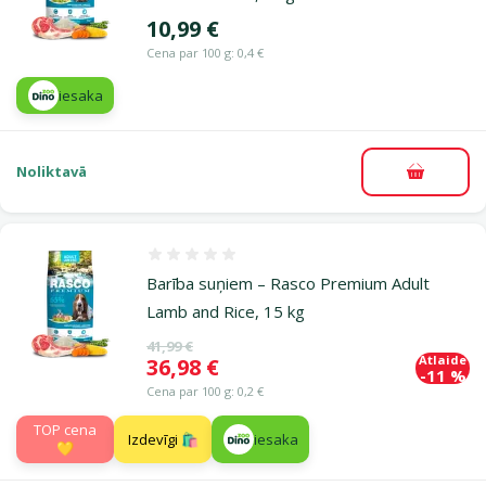
Cena
10,99 €
Cena par 100 g: 0,4 €
iesaka
Noliktavā
Pievieno
Atsauksmes 0%
Barība suņiem – Rasco Premium Adult
Lamb and Rice, 15 kg
Oriģinālā cena
41,99 €
Atlaide
Cena
36,98 €
-11 %
Cena par 100 g: 0,2 €
TOP cena
Izdevīgi 🛍️
iesaka
💛