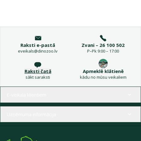
Raksti e-pastā
Zvani – 26 100 502
eveikals@dinozoo.lv
P–Pk 9:00 – 17:00
Raksti čatā
Apmeklē klātienē
sākt saraksti
kādu no mūsu veikaliem
Izvēlne kājenē
E-veikala klientiem
Uzņēmuma informācija