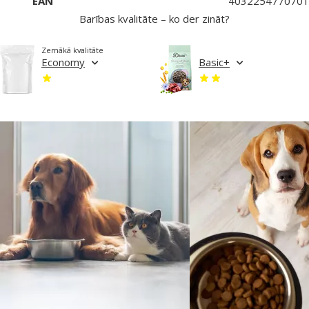
EAN
4032254770701
Barības kvalitāte – ko der zināt?
Zemākā kvalitāte
Economy
Basic+