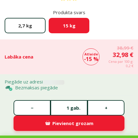
Produkta svars
2,7 kg
15 kg
38,99 €
32,98 €
Atlaide
Labāka cena
-15 %
Cena par 100 g:
0,2 €
Piegāde uz adresi
Bezmaksas piegāde
Gabalu skaits *
−
+
gab.
Pievienot grozam