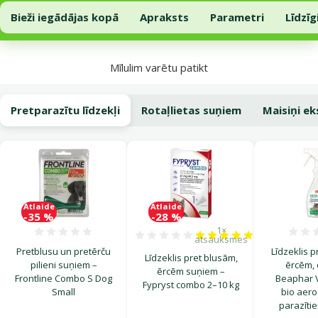
Barība aktīviem suņiem – Josera JosiDog Active, 15 kg
Pievienot grozam
Bieži iegādājas kopā
Apraksts
Parametri
Līdzīg
Uz lapas sākumu
Mīlulim varētu patikt
Pretparazītu līdzekļi
Rotaļlietas suņiem
Maisiņi e
Atlaide
Atlaide
-35 %
-28 %
1×
Atsauksmes 0%
Atsauksmes 100%, reitingu
atsauksmes
Pretblusu un pretērču
Līdzeklis p
Līdzeklis pret blusām,
pilieni suņiem –
ērcēm, 
ērcēm suņiem –
Frontline Combo S Dog
Beaphar V
Fypryst combo 2–10 kg
Small
bio aero
parazītie