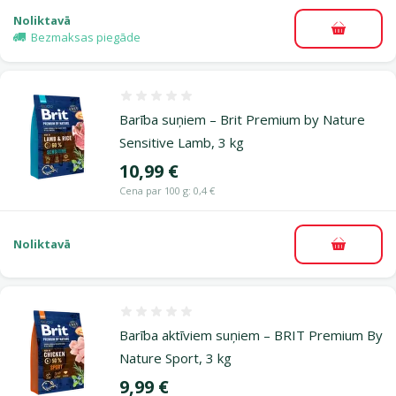
Noliktavā
Pievieno
Bezmaksas piegāde
Atsauksmes 0%
Barība suņiem – Brit Premium by Nature
Sensitive Lamb, 3 kg
Cena
10,99 €
Cena par 100 g: 0,4 €
Noliktavā
Pievieno
Atsauksmes 0%
Barī­ba aktīviem suņiem – BRIT Premium By
Nature Sport, 3 kg
Cena
9,99 €