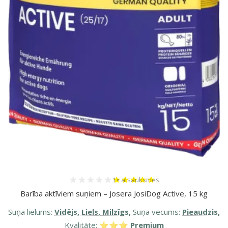
Atsauksmes 100%, reitingu skaits:
1×
atsauksmes
Barība aktīviem suņiem – Josera JosiDog Active, 15 kg
Suņa lielums:
Vidējs, Liels, Milzīgs,
Suņa vecums:
Pieaudzis,
Kvalitāte:
⭐⭐⭐ Premium