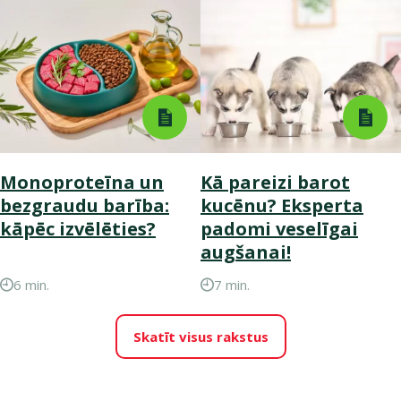
Monoproteīna un
Kā pareizi barot
bezgraudu barība:
kucēnu? Eksperta
kāpēc izvēlēties?
padomi veselīgai
augšanai!
6 min.
7 min.
Skatīt visus rakstus