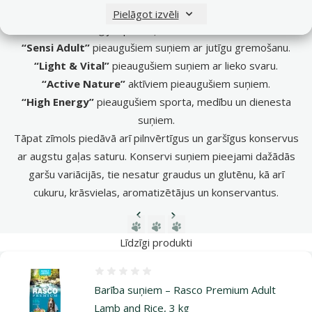
vajadzībām, piemēram, suņiem ar jutīgu gremošanu, augstu
Pielāgot izvēli
enerģijas patēriņu vai lieko svaru:
“Sensi Adult”
pieaugušiem suņiem ar jutīgu gremošanu.
“Light & Vital”
pieaugušiem suņiem ar lieko svaru.
“Active Nature”
aktīviem pieaugušiem suņiem.
“High Energy”
pieaugušiem sporta, medību un dienesta
suņiem.
Tāpat zīmols piedāvā arī pilnvērtīgus un garšīgus konservus
ar augstu gaļas saturu. Konservi suņiem pieejami dažādās
garšu variācijās, tie nesatur graudus un glutēnu, kā arī
cukuru, krāsvielas, aromatizētājus un konservantus.
Iepriekšējā lapa
Nākamā lapa
Dodieties uz lapu 1
Dodieties uz lapu 2
Dodieties uz lapu 3
Līdzīgi produkti
Atsauksmes 0%
Barība suņiem – Rasco Premium Adult
Lamb and Rice, 3 kg