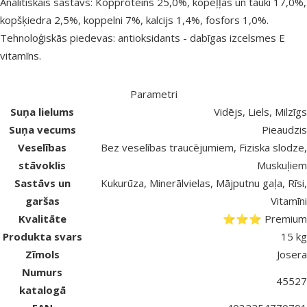
Analītiskais sastāvs: Kopproteīns 25,0%, kopeļļas un tauki 17,0%,
kopšķiedra 2,5%, koppelni 7%, kalcijs 1,4%, fosfors 1,0%.
Tehnoloģiskās piedevas: antioksidants - dabīgas izcelsmes E
vitamīns.
Parametri
Suņa lielums
Vidējs, Liels, Milzīgs
Suņa vecums
Pieaudzis
Veselības
Bez veselības traucējumiem, Fiziska slodze,
stāvoklis
Muskuļiem
Sastāvs un
Kukurūza, Minerālvielas, Mājputnu gaļa, Rīsi,
garšas
Vitamīni
Kvalitāte
⭐⭐⭐ Premium
Produkta svars
15 kg
Zīmols
Josera
Numurs
45527
katalogā