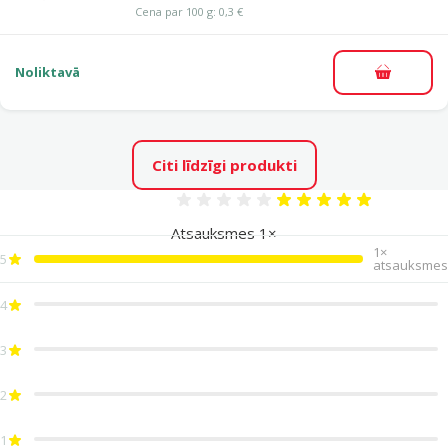
Cena par 100 g: 0,3 €
Noliktavā
Pievieno
Citi līdzīgi produkti
Atsauksmes 100%
Atsauksmes 1×
1×
5
atsauksmes
4
3
2
1