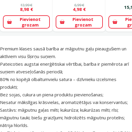
13,99 €
6,99 €
15,
8,98 €
4,98 €
Pievienot
Pievienot
Pi
grozam
grozam
g
superzoo.product.detail.content
Premium klases sausā barība ar mājputnu gaļu pieaugušiem un
aktīviem visu šķirņu suņiem.
Pateicoties augstai enerģētiskai vērtībai, barība ir piemērota arī
suņiem atveseļošanās periodā;
80% no kopējā olbaltumvielu satura – dzīvnieku izcelsmes
produkti;
Bez sojas, cukura un piena produktu pievienošanas;
Nesatur mākslīgas krāsvielas, aromatizētājus vai konservantus;
Sastāvs: mājputnu gaļas milti; kukurūza; kukurūzas milti; rīsi;
mājputnu tauki; biešu graizījumi; hidrolizēts mājputnu proteīns;
nātrija hlorīds.