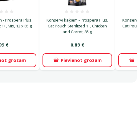
Atsauksmes 0%
Atsauksmes 0%
 - Prospera Plus,
Konservi kaķiem - Prospera Plus,
Konservi
1+, Mix, 12 x 85 g
Cat Pouch Sterilized 1+, Chicken
Cat Pouc
and Carrot, 85 g
99 €
0,89 €
enot grozam
Pievienot grozam