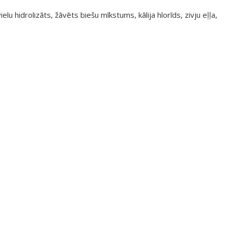
ielu hidrolizāts, žāvēts biešu mīkstums, kālija hlorīds, zivju eļļa,