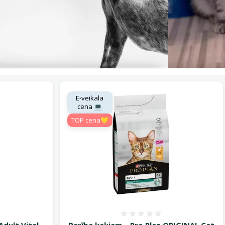
E-veikala
cena 💻
TOP cena💛
smes 0%
Atsauksmes 0%