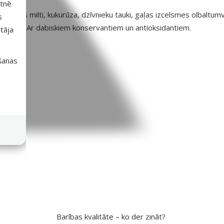
etnē
tara gaļas milti, kukurūza, dzīvnieku tauki, gaļas izcelsmes olbaltumv
s
roelementi. Ar dabiskiem konservantiem un antioksidantiem.
tāja
išanas
ametri
Barības kvalitāte – ko der zināt?