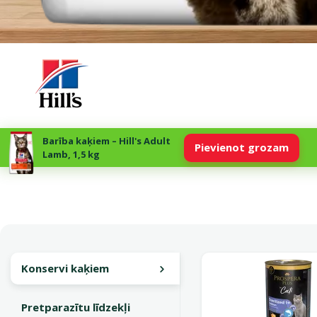
Bar­ība kaķiem – Hill's Adult
Pievienot grozam
Lamb, 1,5 kg
Konservi kaķiem
Pretparazītu līdzekļi