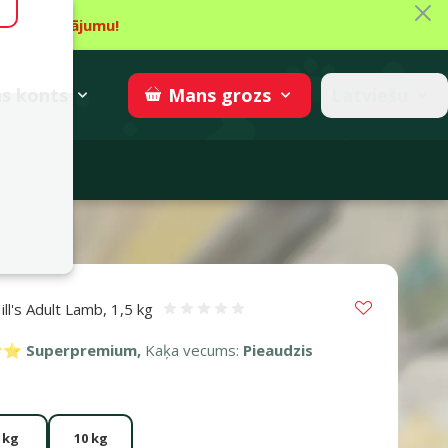
Aiz
īt piedāvājumu!
gzne
→
Piedalīties
superzoo.ch
s
konts
Latviešu
Mans
grozs
adomi
Vložit do 
ill's Adult Lamb, 1,5 kg
Atsauksmes 0%
 Superpremium,
Kaķa vecums:
Pieaudzis
 kg
10 kg