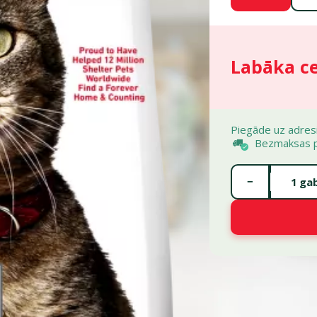
Labāka c
Piegāde uz adres
Bezmaksas 
Gabalu skaits *
−
gab