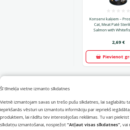
Atsa
Konservi kaķiem – Pro
Cat, Meat Paté Steril
Salmon with Whitefis
2,69 €
Pievienot g
Šī tīmekļa vietne izmanto sīkdatnes
superzoo.product.detail.content
Bar­ība kaķiem – Hill's Science Plan™ Feline Adult Lamb, 1,5 k
Pilnvērtīga Super Premium klases barība ar jēra gaļu pieaugušiem
Vietnē izmantojam savas un trešo pušu sīkdatnes, lai saglabātu t
Satur viegli sagremojamas olbaltumvielas, kas nepārslogo organis
iepirkšanās vēsturi un izmantotu informāciju par iepriekš iegādāt
Biešu mīkstums stimulē labo baktēriju veidošanos kuņģa-zarnu tr
produktiem, lai rādītu tev interesējošas reklāmas. Tu vari piekrist
Satur antioksidantus ar klīniski apstiprinātu iedarbību, kā arī ome
sīkdatņu izmantošanai, nospiežot
“Atļaut visas sīkdatnes”
, vai