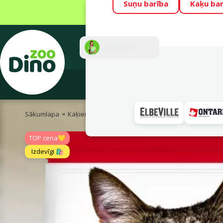
Suņu barība
Kaķu bar
Visu mēnesi Din
Fotokonkurss “G
Atbalsts
E-veik
Sākumlapa
Kaķiem
Kaķu barība un gardumi
Sausā barība
TOP cena💛
Izdevīgi 🛍️