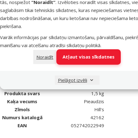
Piemērota ikdienas barošanai.
tās, nospiežot
“Noraidīt”
. Izvēloties noraidīt visas sīkdatnes, vi
Sastāvs: rīsi, kukurūzas glutēna milti, jēra gaļas milti, vistas un tī
saglabāsim tikai tehniskās sīkdatnes, kuras nepieciešamas vietne
sāls, L-lizīns hidrohlorīds, taurīns, L-triptofāns, vitamīni un mik
darbības nodrošināšanai, un kuru lietošanai nav nepieciešama lieto
piekrišana.
Vairāk informācijas par sīkdatņu izmantošanu, pārvaldīšanu, piekr
mainīšanu vai atcelšanu atradīsi
sīkdatņu politikā
.
Atļaut visas sīkdatnes
Noraidīt
Par
Veselības stāvoklis
Bez veselības traucējumiem
Sastāvs un garšas
Jēra gaļa
Pielāgot izvēli
Kvalitāte
⭐⭐⭐⭐ Superpremium
Produkta svars
1,5 kg
Kaķa vecums
Pieaudzis
Zīmols
Hill's
Numurs katalogā
42162
EAN
052742022949