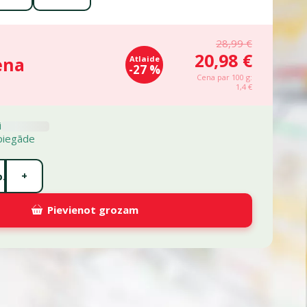
28,99 €
20,98 €
ena
Atlaide
-27 %
Cena par 100 g:
1,4 €
i
piegāde
+
.
Pievienot grozam