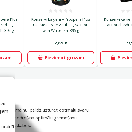
uksmes 0%
Atsauksmes 0%
spera Plus
Konservi kaķiem – Prospera Plus
Konservi kaķiem
ized 1+,
Cat Meat Paté Adult 1+, Salmon
Cat Pouch Adult 
h, 395 g
with Whitefish, 395 g
2,69 €
9,
rozam
Pievienot grozam
Pievi
g
 kaķiem.
avu
mā vielmaiņu, palīdz uzturēt optimālu svaru.
ajiem
aktā un nodrošina optimālu gremošanu.
ga-3 taukskābes.
 noraidīt