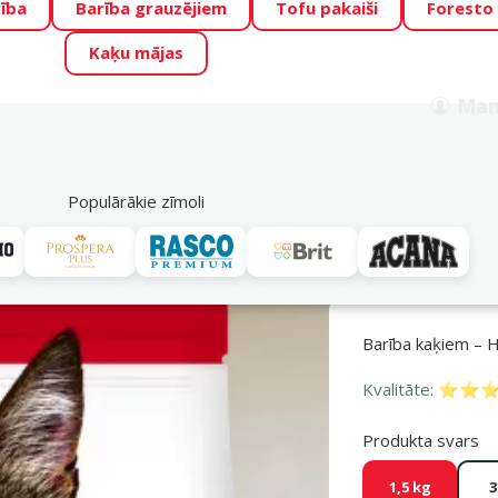
ība
Barība grauzējiem
Tofu pakaiši
Foresto
o Zoo piedāvā lieliskas cenas mīluļu TOP barībām! 🍖
→
Skat
Kaķu mājas
ADA ŪSAIŅI”!
Varbūt tieši Tavs mīlulis būs 2027. gada zvai
Man
Meklēt
als
Akciju piedāvājumi
Veikali
Pakalpojumi
P
39
Populārākie zīmoli
 kaķiem
Pieaugušiem kaķiem
Hill's Adult Lamb, 1,5 kg
Bar­ība kaķiem – H
Kvalitāte:
⭐⭐⭐⭐
Produkta svars
1,5 kg
3