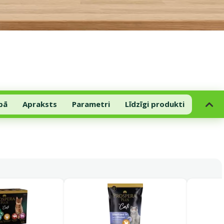
pā
Apraksts
Parametri
Līdzīgi produkti