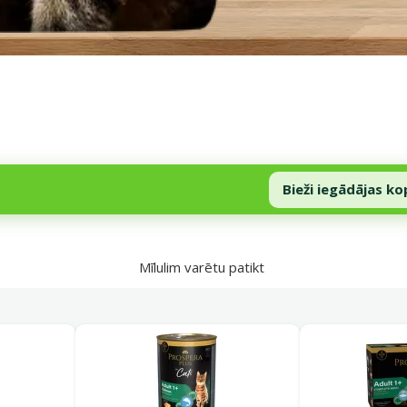
Bieži iegādājas ko
Mīlulim varētu patikt