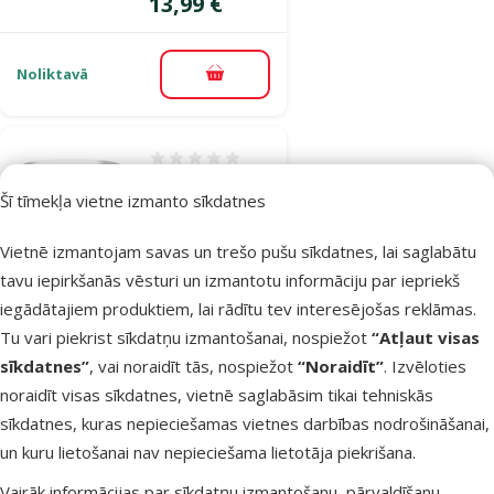
Cena
13,99 €
Noliktavā
Pievienot grozam
Atsauksmes 0%
Substrāts
Šī tīmekļa vietne izmanto sīkdatnes
akvārija augiem
– TETRA Plant
Vietnē izmantojam savas un trešo pušu sīkdatnes, lai saglabātu
Complete
tavu iepirkšanās vēsturi un izmantotu informāciju par iepriekš
Substrate, 5 kg
iegādātajiem produktiem, lai rādītu tev interesējošas reklāmas.
Cena
22,99 €
Tu vari piekrist sīkdatņu izmantošanai, nospiežot
“Atļaut visas
sīkdatnes”
, vai noraidīt tās, nospiežot
“Noraidīt”
. Izvēloties
Noliktavā
noraidīt visas sīkdatnes, vietnē saglabāsim tikai tehniskās
Bezmaksas
sīkdatnes, kuras nepieciešamas vietnes darbības nodrošināšanai,
Pievienot grozam
piegāde
un kuru lietošanai nav nepieciešama lietotāja piekrišana.
Vairāk informācijas par sīkdatņu izmantošanu, pārvaldīšanu,