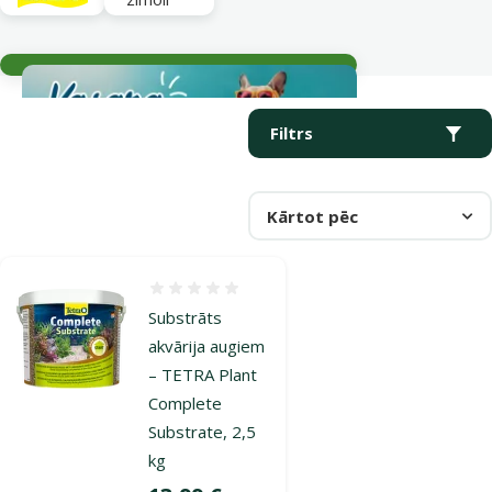
Aktuālie notikumi
Parametriskais filtrs
Atlasītie filtri
Produkti kategorijā Substrāti
Filtrs
Kārtot pēc
Atsauksmes 0%
Substrāts
akvārija augiem
– TETRA Plant
Complete
Substrate, 2,5
kg