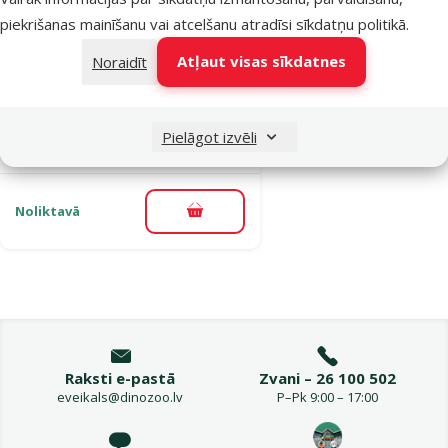
Atsauksmes 0%
piekrišanas mainīšanu vai atcelšanu atradīsi
sīkdatņu politikā
.
Substrāts
Atļaut visas sīkdatnes
Noraidīt
akvārija augiem
– TETRA Active
Substrate, 6 kg
Pielāgot izvēli
Cena
14,99 €
Noliktavā
Pievienot grozam
Raksti e-pastā
Zvani – 26 100 502
eveikals@dinozoo.lv
P–Pk 9:00 – 17:00