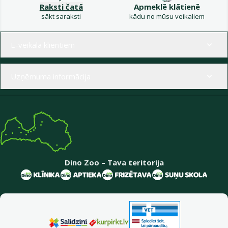
Raksti čatā
Apmeklē klātienē
sākt saraksti
kādu no mūsu veikaliem
Izvēlne kājenē
E-veikala klientiem
Uzņēmuma informācija
Dino Zoo – Tava teritorija