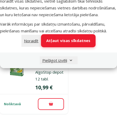
noraidīt visas sīkdatnes, vietnē saglabāsim tikai tehniskās
AlguMin, 100 ml
sīkdatnes, kuras nepieciešamas vietnes darbības nodrošināšanai,
Cena
3,99 €
un kuru lietošanai nav nepieciešama lietotāja piekrišana.
Vairāk informācijas par sīkdatņu izmantošanu, pārvaldīšanu,
piekrišanas mainīšanu vai atcelšanu atradīsi
sīkdatņu politikā
.
Noliktavā
Pievienot grozam
Atļaut visas sīkdatnes
Noraidīt
Atsauksmes 0%
Līdzeklis pret
Pielāgot izvēli
aļģēm – Tetra
AlgoStop depot
12 tabl.
Cena
10,99 €
Noliktavā
Pievienot grozam