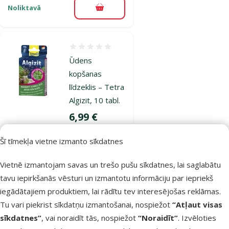
Noliktavā
Pievienot grozam
Atsauksmes 0%
Ūdens
kopšanas
līdzeklis – Tetra
Algizit, 10 tabl.
Cena
6,99 €
Šī tīmekļa vietne izmanto sīkdatnes
Noliktavā
Pievienot grozam
Vietnē izmantojam savas un trešo pušu sīkdatnes, lai saglabātu
tavu iepirkšanās vēsturi un izmantotu informāciju par iepriekš
Atsauksmes 0%
iegādātajiem produktiem, lai rādītu tev interesējošas reklāmas.
Ūdens
Tu vari piekrist sīkdatņu izmantošanai, nospiežot
“Atļaut visas
kopšanas
sīkdatnes”
, vai noraidīt tās, nospiežot
“Noraidīt”
. Izvēloties
līdzeklis – Tetra