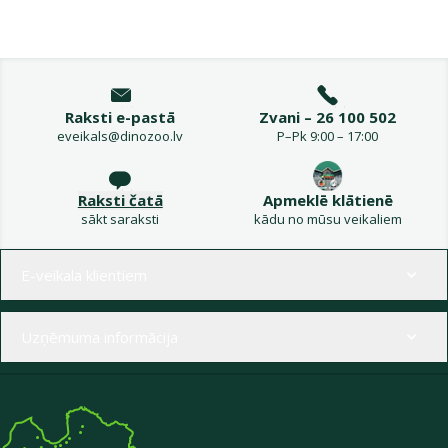
Raksti e-pastā
Zvani – 26 100 502
eveikals@dinozoo.lv
P–Pk 9:00 – 17:00
Raksti čatā
Apmeklē klātienē
sākt saraksti
kādu no mūsu veikaliem
Izvēlne kājenē
E-veikala klientiem
Uzņēmuma informācija