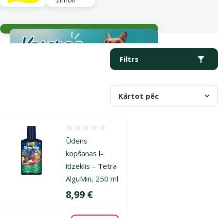
Aktuālie notikumi
Parametriskais filtrs
Atlasītie filtri
Produkti kategorijā Aļģu iznīcināšana
Filtrs
Kārtot pēc
Atsauksmes 0%
Ūdens
kopšanas l­
īdzeklis – Tetra
AlguMin, 250 ml
Cena
8,99 €