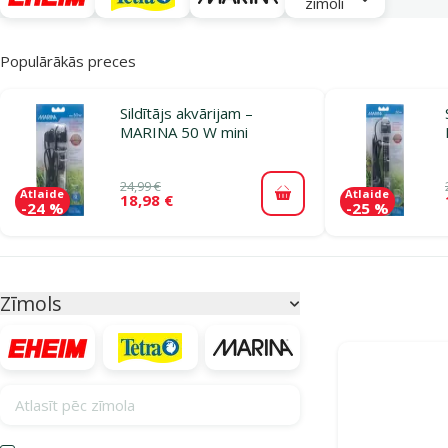
zīmoli
Populārākās preces
Sildītājs akvārijam –
MARINA 50 W mini
24,99 €
Atlaide
Atlaide
18,98 €
Pievienot grozam
-24 %
-25 %
Parametriskais filtrs
Atlasītie filtri
Zīmols
Produkti kategori
Atlasīt pēc zīmola