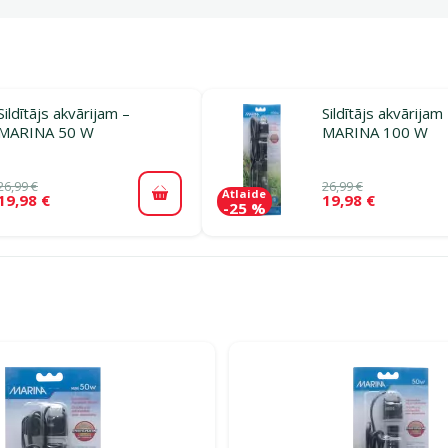
Sildītājs akvārijam –
Sildītājs akvārijam
MARINA 50 W
MARINA 100 W
26,99 €
26,99 €
Atlaide
19,98 €
19,98 €
Pievienot grozam
-25 %
jā Akvāriju sildītāji