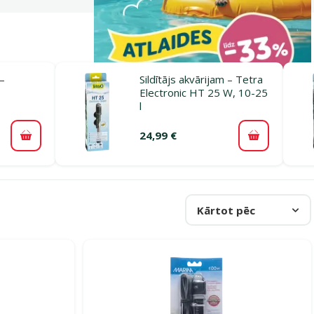
 –
Sildītājs akvārijam – Tetra
Electronic HT 25 W, 10-25
l
24,99 €
Pievienot grozam
Pievienot 
Kārtot pēc