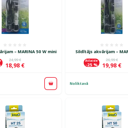
Atsauksmes 0%
Atsauk
vārijam – MARINA 50 W mini
Sildītājs akvārijam – M
Oriģinālā cena
Oriģinālā c
24,99 €
26,99 €
e
Atlaide
Cena
Cena
18,98 €
19,98 €
%
-25 %
Noliktavā
Pievienot grozam