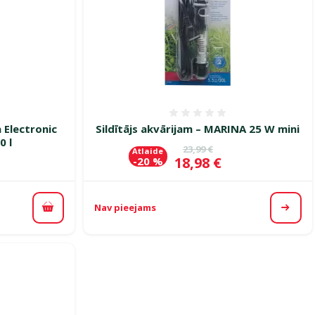
smes 0%
Atsauksmes 0%
a Electronic
Sildītājs akvārijam – MARINA 25 W mini
0 l
Oriģinālā cena
23,99 €
Atlaide
Cena
18,98 €
-20 %
Nav pieejams
Pievienot grozam
Apska