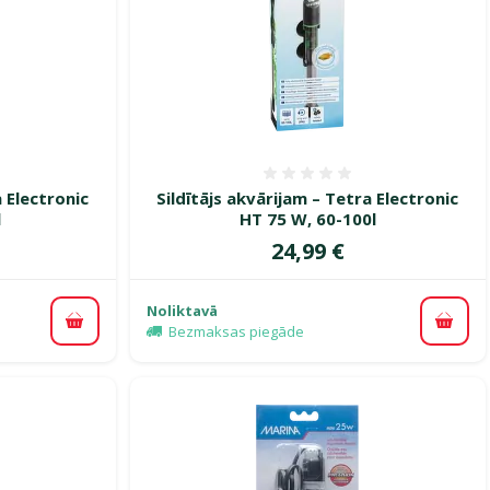
smes 0%
Atsauksmes 0%
a Electronic
Sildītājs akvārijam – Tetra Electronic
l
HT 75 W, 60-100l
Cena
24,99 €
Noliktavā
Pievienot grozam
Pievi
Bezmaksas piegāde