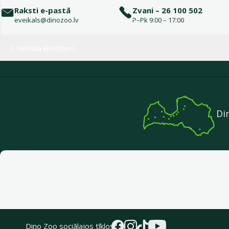
Raksti e-pastā
Zvani – 26 100 502
eveikals@dinozoo.lv
P–Pk 9:00 – 17:00
Izvēlne kājenē
E-veikala klientiem
Di
Dino Zoo sociālajos tīklos