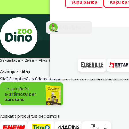
Suņu barība
Kaķu bar
Visu mēnesi Din
Fotokonkurss “G
Atbalsts
E-veik
Sākumlapa
Zivīm
Akvāriju aprīkojums un rezerves daļas
Akvāriju si
Akvāriju sildītāji
Sildītāji optimālas ūdens temperatūras uzturēšanai akvārija…
lasīt
Apakškategorija
Lejupielādēt
e-grāmatu par
barošanu
Apskatīt produktus pēc zīmola
Citi