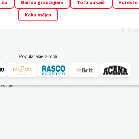
ība
Barība grauzējiem
Tofu pakaiši
Foresto
o Zoo piedāvā lieliskas cenas mīluļu TOP barībām! 🍖
→
Skat
Kaķu mājas
ADA ŪSAIŅI”!
Varbūt tieši Tavs mīlulis būs 2027. gada zvai
Man
Meklēt
als
Akciju piedāvājumi
Veikali
Pakalpojumi
P
39
Populārākie zīmoli
ldītāji
 vairāk