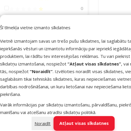
Atsauksmes 20%
0
Šī tīmekļa vietne izmanto sīkdatnes
Jauda (Vati)
Vietnē izmantojam savas un trešo pušu sīkdatnes, lai saglabātu t
iepirkšanās vēsturi un izmantotu informāciju par iepriekš iegādāt
Sildītājs a
produktiem, lai rādītu tev interesējošas reklāmas. Tu vari piekrist
25W
300W
sīkdatņu izmantošanai, nospiežot
“Atļaut visas sīkdatnes”
, vai
tās, nospiežot
“Noraidīt”
. Izvēloties noraidīt visas sīkdatnes, vi
Īpašie piedāvājumi
saglabāsim tikai tehniskās sīkdatnes, kuras nepieciešamas vietne
Mēneša lielā akcija
5
Noliktavā
darbības nodrošināšanai, un kuru lietošanai nav nepieciešama lieto
Bezmaksas 
piekrišana.
Vairāk informācijas par sīkdatņu izmantošanu, pārvaldīšanu, piekr
mainīšanu vai atcelšanu atradīsi
sīkdatņu politikā
.
Atļaut visas sīkdatnes
Noraidīt