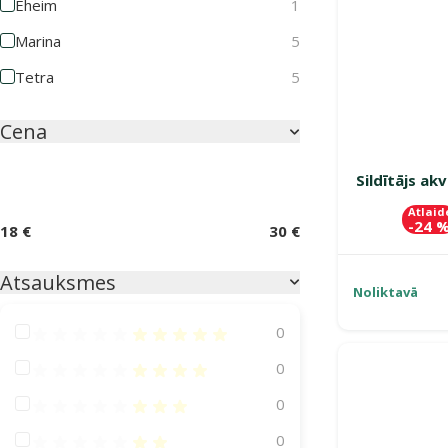
Eheim
1
Marina
5
Tetra
5
Cena
Sildītājs ak
Atlaid
-24 
18 €
30 €
Atsauksmes
Noliktavā
Atsauksmes 100%
0
Atsauksmes 80%
0
Atsauksmes 60%
0
Atsauksmes 40%
0