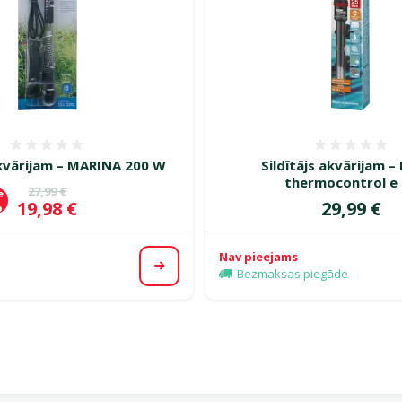
Atsauksmes 0%
Atsauk
akvārijam – MARINA 200 W
Sildītājs akvārijam –
thermocontrol e
Oriģinālā cena
27,99 €
e
Cena
Cena
19,98 €
29,99 €
%
Nav pieejams
Apskatīt
Bezmaksas piegāde