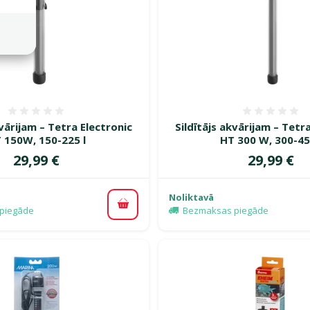
Atsauksmes 0%
Atsauk
kvārijam – Tetra Electronic
Sildītājs akvārijam – Tetr
 150W, 150-225 l
HT 300 W, 300-45
Cena
Cena
29,99 €
29,99 €
Noliktavā
Pievienot grozam
piegāde
Bezmaksas piegāde