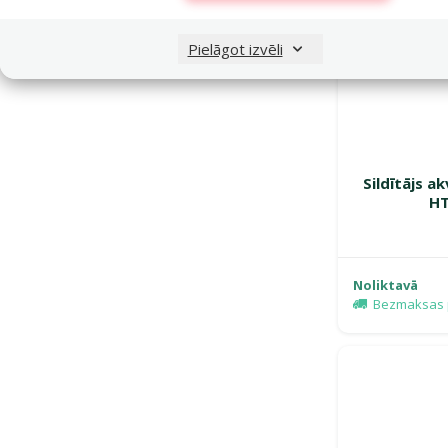
Pielāgot izvēli
Sildītājs a
HT
Noliktavā
Bezmaksas 