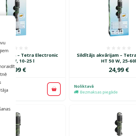
avu
Atsauksmes 0%
Atsauk
ajiem
kvārijam – Tetra Electronic
Sildītājs akvārijam – Tetr
HT 25 W, 10-25 l
HT 50 W, 25-60
 noraidīt
Cena
Cena
24,99 €
24,99 €
etnē
s
Noliktavā
tāja
Pievienot grozam
piegāde
Bezmaksas piegāde
išanas