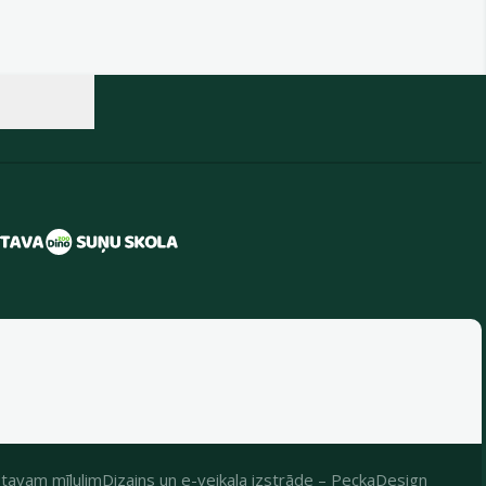
tavam mīlulim
Dizains
un
e-veikala izstrāde
–
PeckaDesign