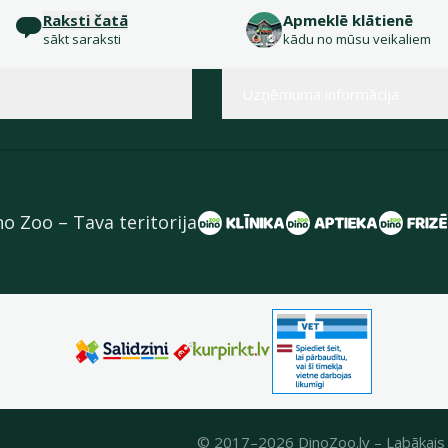
Raksti čatā
Apmeklē klātienē
sākt saraksti
kādu no mūsu veikaliem
Uzņēmuma informācija
no Zoo – Tava teritorija
© 2017–2026 DinoZoo.lv – Labākais 