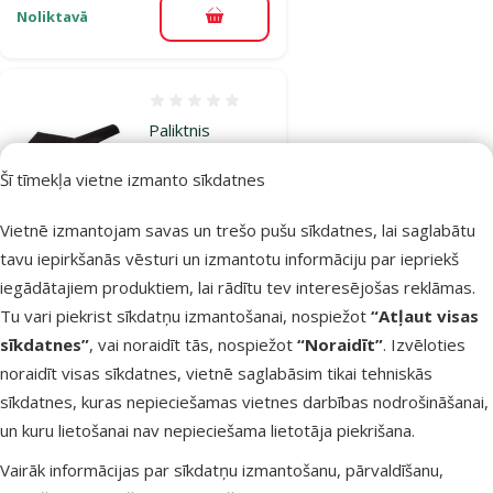
Noliktavā
Pievienot grozam
Atsauksmes 0%
Paliktnis
akvārijam –
Šī tīmekļa vietne izmanto sīkdatnes
HAGEN
Aquarium Pad,
Vietnē izmantojam savas un trešo pušu sīkdatnes, lai saglabātu
80 x 35 cm
tavu iepirkšanās vēsturi un izmantotu informāciju par iepriekš
Cena
6,99 €
iegādātajiem produktiem, lai rādītu tev interesējošas reklāmas.
Tu vari piekrist sīkdatņu izmantošanai, nospiežot
“Atļaut visas
sīkdatnes”
, vai noraidīt tās, nospiežot
“Noraidīt”
. Izvēloties
Noliktavā
Pievienot grozam
noraidīt visas sīkdatnes, vietnē saglabāsim tikai tehniskās
sīkdatnes, kuras nepieciešamas vietnes darbības nodrošināšanai,
un kuru lietošanai nav nepieciešama lietotāja piekrišana.
Atsauksmes 0%
Paliktnis
Vairāk informācijas par sīkdatņu izmantošanu, pārvaldīšanu,
akvārijam –