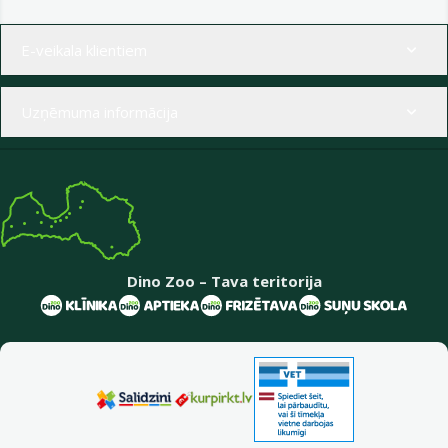
Izvēlne kājenē
E-veikala klientiem
Uzņēmuma informācija
Dino Zoo – Tava teritorija