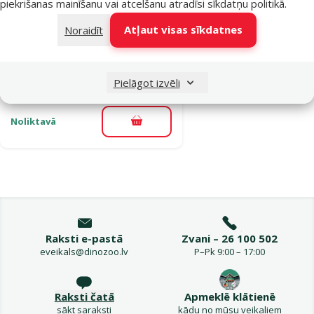
piekrišanas mainīšanu vai atcelšanu atradīsi
sīkdatņu politikā
.
HAGEN
Atļaut visas sīkdatnes
Noraidīt
Aquarium Pad,
100 x 40 cm
Cena
7,99 €
Pielāgot izvēli
Noliktavā
Pievienot grozam
Raksti e-pastā
Zvani – 26 100 502
eveikals@dinozoo.lv
P–Pk 9:00 – 17:00
Raksti čatā
Apmeklē klātienē
sākt saraksti
kādu no mūsu veikaliem