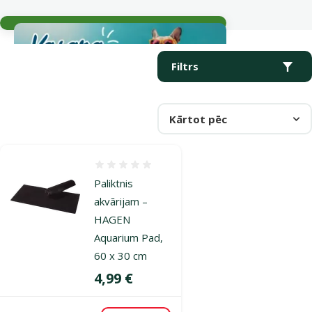
Aktuālie notikumi
Parametriskais filtrs
Atlasītie filtri
Produkti kategorijā Paklājiņi,paliktņi
Filtrs
Kārtot pēc
Atsauksmes 0%
Paliktnis
akvārijam –
HAGEN
Aquarium Pad,
60 x 30 cm
Cena
4,99 €