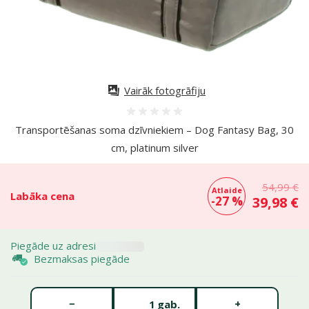
Vairāk fotogrāfiju
Atsauksmes 0%
Transportēšanas soma dzīvniekiem – Dog Fantasy Bag, 30
cm, platinum silver
54,99 €
Atlaide
Labāka cena
-27 %
39,98 €
Piegāde uz adresi
Bezmaksas piegāde
Gabalu skaits *
−
+
gab.