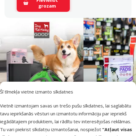
grozam
Šī tīmekļa vietne izmanto sīkdatnes
Vietnē izmantojam savas un trešo pušu sīkdatnes, lai saglabātu
tavu iepirkšanās vēsturi un izmantotu informāciju par iepriekš
iesaka
iegādātajiem produktiem, lai rādītu tev interesējošas reklāmas.
Tu vari piekrist sīkdatņu izmantošanai, nospiežot
“Atļaut visas
Dog Fantasy – zīmols suņu priekam un labsajūtai
Plašs sortiments suņu vajadzībām
Suņu labklājība kā prioritāte
Tendences un inovācijas