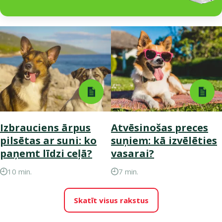
Izbrauciens ārpus
Atvēsinošas preces
pilsētas ar suni: ko
suņiem: kā izvēlēties
paņemt līdzi ceļā?
vasarai?
10 min.
7 min.
Skatīt visus rakstus