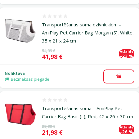
Atsauksmes 0%
Transportēšanas soma dzīvniekiem –
AmiPlay Pet Carrier Bag Morgan (S), White,
35 x 21 x 24 cm
Oriģinālā cena
54,99 €
Atlaide
Cena
41,98 €
-23 %
Noliktavā
Pievieno
Bezmaksas piegāde
Atsauksmes 0%
Transportēšanas soma – AmiPlay Pet
Carrier Bag Basic (L), Red, 42 x 26 x 30 cm
Oriģinālā cena
29,99 €
Atlaide
Cena
21,98 €
-26 %