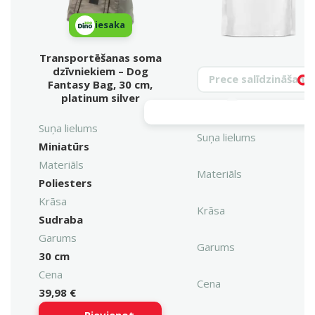
iesaka
Transportēšanas soma
dzīvniekiem – Dog
Meklēt produktu
Fantasy Bag, 30 cm,
Vy
platinum silver
Suņa lielums
Suņa lielums
Miniatūrs
Materiāls
Materiāls
Poliesters
Krāsa
Krāsa
Sudraba
Garums
Garums
30 cm
Cena
Cena
39,98 €
Pievienot