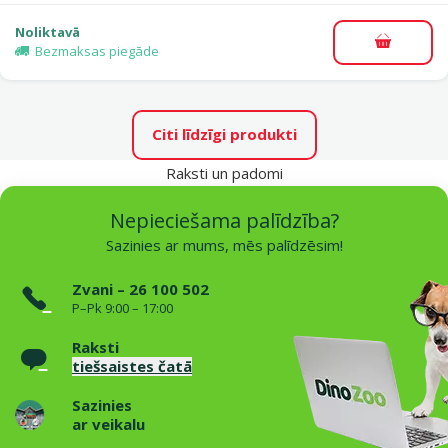
Noliktavā
Pievieno
Bezmaksas piegāde
Citi līdzīgi produkti
Raksti un padomi
Nepieciešama palīdzība?
Sazinies ar mums, mēs palīdzēsim!
Zvani – 26 100 502
P–Pk 9:00 – 17:00
Raksti
tiešsaistes čatā
Sazinies
ar veikalu