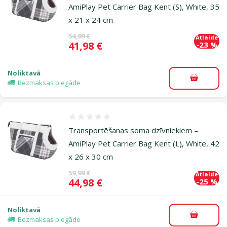
AmiPlay Pet Carrier Bag Kent (S), White, 35
x 21 x 24 cm
Oriģinālā cena
54,99 €
Atlaide
Cena
41,98 €
-23 %
Noliktavā
Pievieno
Bezmaksas piegāde
Atsauksmes 0%
Transportēšanas soma dzīvniekiem –
AmiPlay Pet Carrier Bag Kent (L), White, 42
x 26 x 30 cm
Oriģinālā cena
59,99 €
Atlaide
Cena
44,98 €
-25 %
Noliktavā
Pievieno
Bezmaksas piegāde