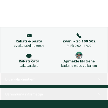
Raksti e-pastā
Zvani – 26 100 502
eveikals@dinozoo.lv
P–Pk 9:00 – 17:00
Raksti čatā
Apmeklē klātienē
sākt saraksti
kādu no mūsu veikaliem
Izvēlne kājenē
E-veikala klientiem
Uzņēmuma informācija