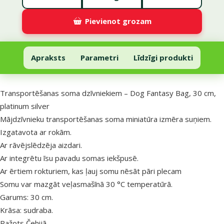
Pievienot grozam
Transportēšanas soma dzīvniekiem – Dog Fantasy Bag, 30 cm, plati
Pievienot grozam
Apraksts
Parametri
Līdzīgi produkti
Uz lapas sākumu
superzoo.product.detail.content
Transportēšanas soma dzīvniekiem – Dog Fantasy Bag, 30 cm,
platinum silver
Mājdzīvnieku transportēšanas soma miniatūra izmēra suņiem.
Izgatavota ar rokām.
Ar rāvējslēdzēja aizdari.
Ar integrētu īsu pavadu somas iekšpusē.
Ar ērtiem rokturiem, kas ļauj somu nēsāt pāri plecam
Somu var mazgāt veļasmašīnā 30 °C temperatūrā.
Garums: 30 cm.
Krāsa: sudraba.
Ražots Čehijā.