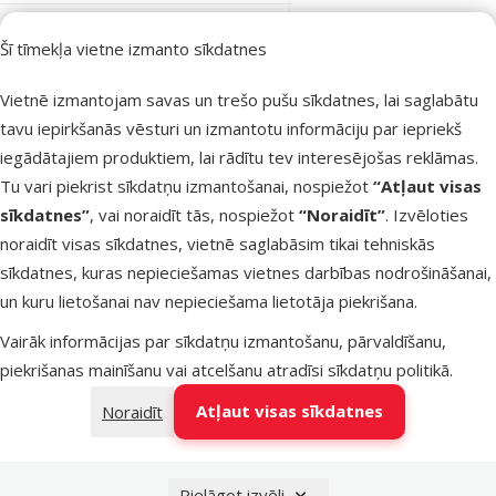
Nav pieejams
Šī tīmekļa vietne izmanto sīkdatnes
Bezmaksas
Apskatīt
piegāde
Vietnē izmantojam savas un trešo pušu sīkdatnes, lai saglabātu
tavu iepirkšanās vēsturi un izmantotu informāciju par iepriekš
Atsauksmes 0%
iegādātajiem produktiem, lai rādītu tev interesējošas reklāmas.
Ūdens pudeles
Tu vari piekrist sīkdatņu izmantošanai, nospiežot
“Atļaut visas
uzgalis ar
sīkdatnes”
, vai noraidīt tās, nospiežot
“Noraidīt”
. Izvēloties
stiprinājumu –
noraidīt visas sīkdatnes, vietnē saglabāsim tikai tehniskās
Pawise Pet
sīkdatnes, kuras nepieciešamas vietnes darbības nodrošināšanai,
Water Bottle
un kuru lietošanai nav nepieciešama lietotāja piekrišana.
Feeder Head
Vairāk informācijas par sīkdatņu izmantošanu, pārvaldīšanu,
Cena
4,99 €
piekrišanas mainīšanu vai atcelšanu atradīsi
sīkdatņu politikā
.
Atļaut visas sīkdatnes
Noraidīt
Nav pieejams
Apskatīt
Pielāgot izvēli