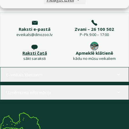
Raksti e-pastā
Zvani – 26 100 502
eveikals@dinozoo.lv
P–Pk 9:00 – 17:00
Raksti čatā
Apmeklē klātienē
sākt saraksti
kādu no mūsu veikaliem
Izvēlne kājenē
E-veikala klientiem
Uzņēmuma informācija