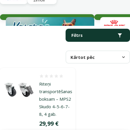
Aktuālie notikumi
Parametriskais filtrs
Atlasītie filtri
Produkti kategorijā Rezerves daļas un aksesuāri
Filtrs
Kārtot pēc
Atsauksmes 0%
Riteņi
transportēšanas
boksam – MPS2
Skudo 4-5-6-7-
8, 4 gab.
Cena
29,99 €