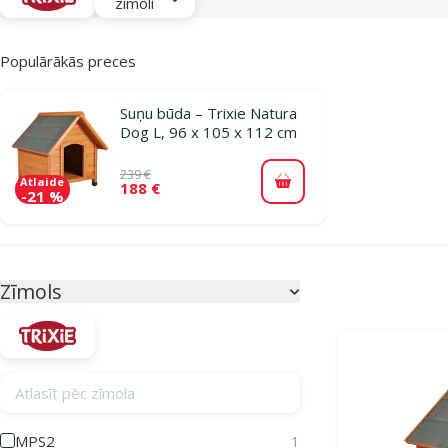
zīmoli
Populārākās preces
Suņu būda – Trixie Natura
Dog L, 96 x 105 x 112 cm
239 €
Atlaide
188 €
Pievienot grozam
-21 %
Parametriskais filtrs
Atlasītie filtri
Zīmols
Produkti katego
Atlasīt pēc zīmola
MPS2
1