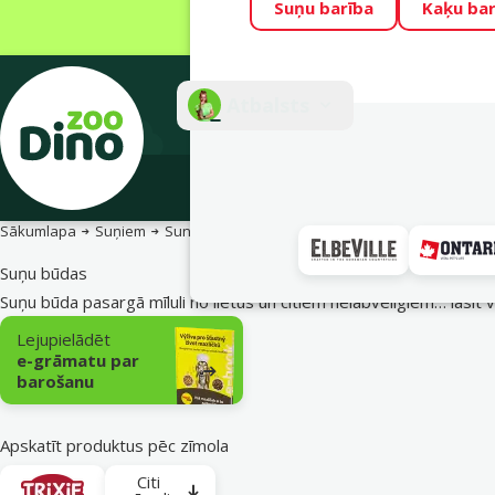
Suņu barība
Kaķu bar
Visu mēnesi Din
Fotokonkurss “G
Atbalsts
E-veik
Sākumlapa
Suņiem
Suns pagalmā
Suņu būdas
Suņu būdas
Suņu būda pasargā mīluli no lietus un citiem nelabvēlīgiem…
lasīt 
Apakškategorija
Lejupielādēt
e-grāmatu par
barošanu
Apskatīt produktus pēc zīmola
Citi