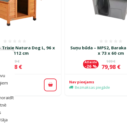
Atsauksmes 0%
Atsauk
 Trixie Natura Dog L, 96 x
Suņu būda – MPS2, Baraka
105 x 112 cm
x 73 x 60 cm
Oriģinālā cena
Oriģinālā 
239 €
109 €
de
Atlaide
Cena
Cena
188 €
79,98 €
 %
-26 %
avu
Nav pieejams
ajiem
Pievienot grozam
piegāde
Bezmaksas piegāde
 noraidīt
etnē
s
tāja