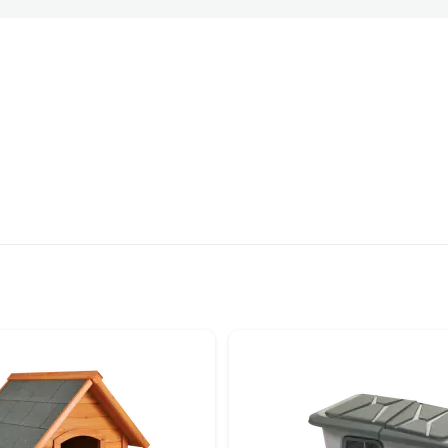
rijā Suņu būdas