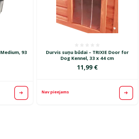
smes 0%
Atsauksmes 0%
 Medium, 93
Durvis suņu būdai – TRIXIE Door for
Dog Kennel, 33 x 44 cm
Cena
11,99 €
cena
Nav pieejams
Apska
Apskatīt