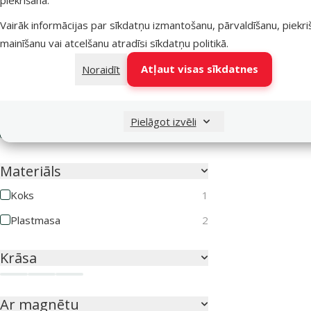
Vairāk informācijas par sīkdatņu izmantošanu, pārvaldīšanu, piekr
Suņa lielums
mainīšanu vai atcelšanu atradīsi
sīkdatņu politikā
.
Miniatūrs
1
Atļaut visas sīkdatnes
Noraidīt
Mazs
1
Vidējs
2
Pielāgot izvēli
Liels
1
Materiāls
Koks
1
Plastmasa
2
Krāsa
Brūna
Caurspīdīga
Pelēka
Ar magnētu