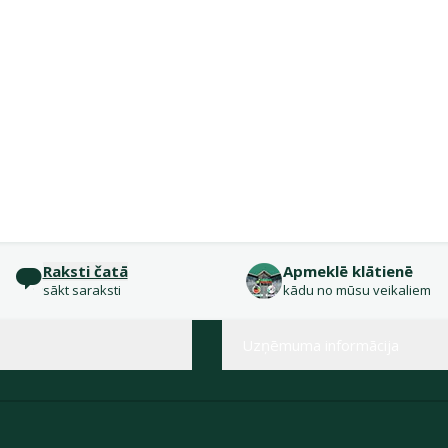
Raksti čatā
Apmeklē klātienē
sākt saraksti
kādu no mūsu veikaliem
Uzņēmuma informācija