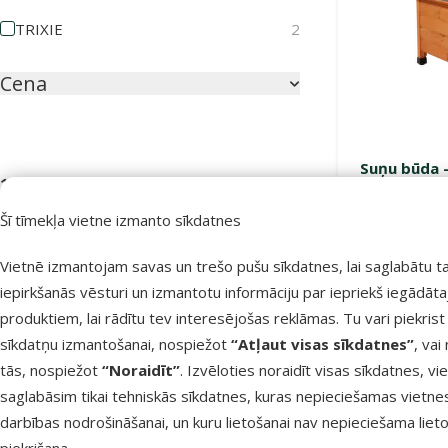
TRIXIE
2
Cena
Suņu būda –
11 €
188 €
Šī tīmekļa vietne izmanto sīkdatnes
Atlai
Atsauksmes
-21
Vietnē izmantojam savas un trešo pušu sīkdatnes, lai saglabātu t
Atsauksmes 100%
0
Noliktavā
iepirkšanās vēsturi un izmantotu informāciju par iepriekš iegādāt
Bezmaksas 
produktiem, lai rādītu tev interesējošas reklāmas. Tu vari piekrist
Atsauksmes 80%
0
sīkdatņu izmantošanai, nospiežot
“Atļaut visas sīkdatnes”
, vai
Atsauksmes 60%
0
tās, nospiežot
“Noraidīt”
. Izvēloties noraidīt visas sīkdatnes, vi
Atsauksmes 40%
0
saglabāsim tikai tehniskās sīkdatnes, kuras nepieciešamas vietne
darbības nodrošināšanai, un kuru lietošanai nav nepieciešama lieto
Atsauksmes 20%
0
piekrišana.