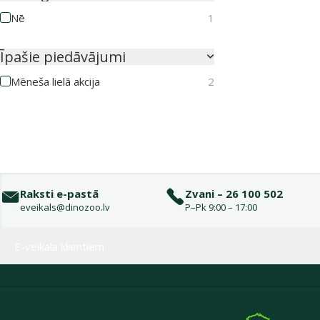
Nē
1
Īpašie piedāvājumi
Mēneša lielā akcija
2
Raksti e-pastā
Zvani – 26 100 502
eveikals@dinozoo.lv
P–Pk 9:00 – 17:00
Izvēlne kājenē
E-veikala klientiem