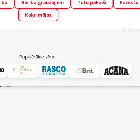
ība
Barība grauzējiem
Tofu pakaiši
Foresto
o Zoo piedāvā lieliskas cenas mīluļu TOP barībām! 🍖
→
Skat
Kaķu mājas
ADA ŪSAIŅI”!
Varbūt tieši Tavs mīlulis būs 2027. gada zvai
Man
Meklēt
als
Akciju piedāvājumi
Veikali
Pakalpojumi
P
39
Populārākie zīmoli
vairāk