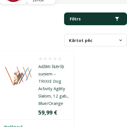
Parametriskais filtrs
Atlasītie filtri
Produkti kategorijā Adžiliti
Filtrs
Kārtot pēc
Atsauksmes 0%
Adžiliti šķēršļi
suņiem –
TRIXIE Dog
Activity Agility
Slalom, 12 gab.,
Blue/Orange
Cena
59,99 €
Noliktavā