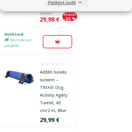
Pielāgot izvēli
Orange/Yellow
Oriģinālā cena
39,99 €
Atlaide
Cena
29,98 €
-25 %
Noliktavā
Bezmaksas
Pievienot grozam
piegāde
Atsauksmes 0%
Adžiliti tunelis
suņiem –
TRIXIE Dog
Activity Agility
Tunnel, 40
cm/2 m, Blue
Cena
29,99 €