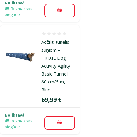
Noliktavā
Bezmaksas
Pievienot grozam
piegāde
Atsauksmes 0%
Adžiliti tunelis
suņiem –
TRIXIE Dog
Activity Agility
Basic Tunnel,
60 cm/5 m,
Blue
Cena
69,99 €
Noliktavā
Bezmaksas
Pievienot grozam
piegāde