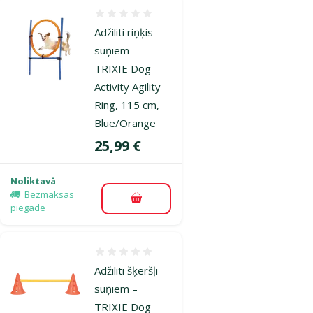
Atsauksmes 0%
Adžiliti riņķis
suņiem –
TRIXIE Dog
Activity Agility
Ring, 115 cm,
Blue/Orange
Cena
25,99 €
Noliktavā
Bezmaksas
Pievienot grozam
piegāde
Atsauksmes 0%
Adžiliti šķēršļi
suņiem –
TRIXIE Dog