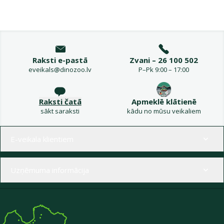
Raksti e-pastā
Zvani – 26 100 502
eveikals@dinozoo.lv
P–Pk 9:00 – 17:00
Raksti čatā
Apmeklē klātienē
sākt saraksti
kādu no mūsu veikaliem
Izvēlne kājenē
E-veikala klientiem
Uzņēmuma informācija