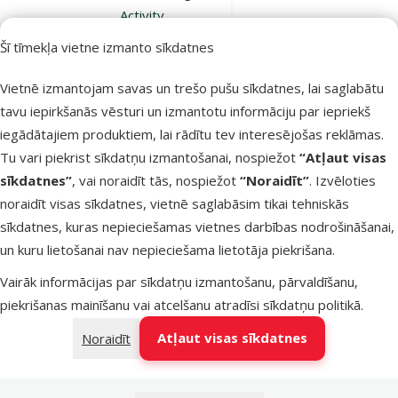
Activity
Obstacles, 3
Šī tīmekļa vietne izmanto sīkdatnes
gab.,
Orange/Yellow
Vietnē izmantojam savas un trešo pušu sīkdatnes, lai saglabātu
Cena
29,99 €
tavu iepirkšanās vēsturi un izmantotu informāciju par iepriekš
iegādātajiem produktiem, lai rādītu tev interesējošas reklāmas.
Tu vari piekrist sīkdatņu izmantošanai, nospiežot
“Atļaut visas
Noliktavā
Bezmaksas
sīkdatnes”
, vai noraidīt tās, nospiežot
“Noraidīt”
. Izvēloties
Pievienot grozam
piegāde
noraidīt visas sīkdatnes, vietnē saglabāsim tikai tehniskās
sīkdatnes, kuras nepieciešamas vietnes darbības nodrošināšanai,
un kuru lietošanai nav nepieciešama lietotāja piekrišana.
Atsauksmes 0%
Adžiliti šķēršļi
Vairāk informācijas par sīkdatņu izmantošanu, pārvaldīšanu,
suņiem –
piekrišanas mainīšanu vai atcelšanu atradīsi
sīkdatņu politikā
.
TRIXIE Dog
Atļaut visas sīkdatnes
Noraidīt
Activity
Obstacles, 2
gab.,