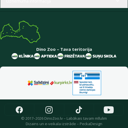
Uzņēmuma informācija
Dino Zoo – Tava teritorija
© 2017–2026 DinoZoo.lv – Labākais tavam mīlulim
Dizains
un
e-veikala izstrāde
–
PeckaDesign