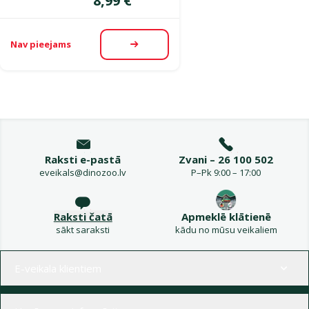
8,99 €
Nav pieejams
Apskatīt
Raksti e-pastā
Zvani – 26 100 502
eveikals@dinozoo.lv
P–Pk 9:00 – 17:00
Raksti čatā
Apmeklē klātienē
sākt saraksti
kādu no mūsu veikaliem
Izvēlne kājenē
E-veikala klientiem