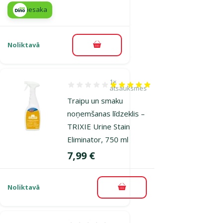
iesaka
Noliktavā
Pievienot grozam
1×
Atsauksmes 100%, reitingu skaits: 1
atsauksmes
Traipu un smaku
noņemšanas līdzeklis –
TRIXIE Urine Stain
Eliminator, 750 ml
Cena
7,99 €
Noliktavā
Pievienot grozam