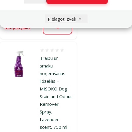
Cena
17,99 €
Pielāgot izvēli
Nav pieejams
Apskatīt
Atsauksmes 0%
Traipu un
smaku
noņemšanas
līdzeklis –
MISOKO Dog
Stain and Odour
Remover
Spray,
Lavender
scent, 750 ml