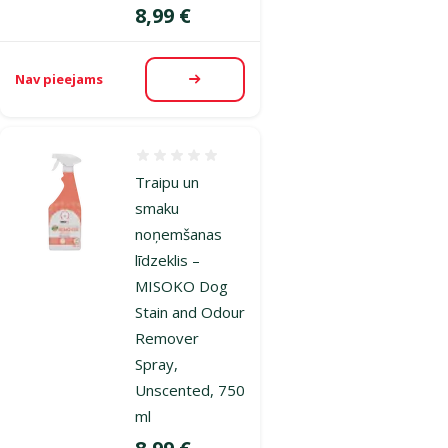
Cena
8,99 €
Nav pieejams
Apskatīt
Atsauksmes 0%
Traipu un
smaku
noņemšanas
līdzeklis –
MISOKO Dog
Stain and Odour
Remover
Spray,
Unscented, 750
ml
Cena