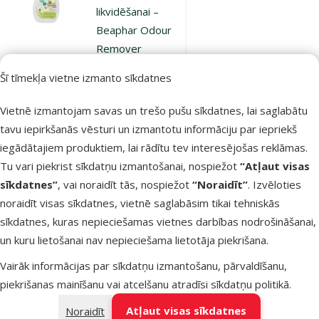
likvidēšanai –
Beaphar Odour
Remover
Probio, 500 ml
Šī tīmekļa vietne izmanto sīkdatnes
Cena
14,99 €
Vietnē izmantojam savas un trešo pušu sīkdatnes, lai saglabātu
iesaka
tavu iepirkšanās vēsturi un izmantotu informāciju par iepriekš
iegādātajiem produktiem, lai rādītu tev interesējošas reklāmas.
Tu vari piekrist sīkdatņu izmantošanai, nospiežot
“Atļaut visas
Nav pieejams
Apskatīt
sīkdatnes”
, vai noraidīt tās, nospiežot
“Noraidīt”
. Izvēloties
noraidīt visas sīkdatnes, vietnē saglabāsim tikai tehniskās
sīkdatnes, kuras nepieciešamas vietnes darbības nodrošināšanai,
Atsauksmes 0%
un kuru lietošanai nav nepieciešama lietotāja piekrišana.
Līdzeklis telpu
tīrīšanai – URI-
Vairāk informācijas par sīkdatņu izmantošanu, pārvaldīšanu,
KILL
piekrišanas mainīšanu vai atcelšanu atradīsi
sīkdatņu politikā
.
Dog/Puppy,
Atļaut visas sīkdatnes
Noraidīt
ziedi, 500 ml