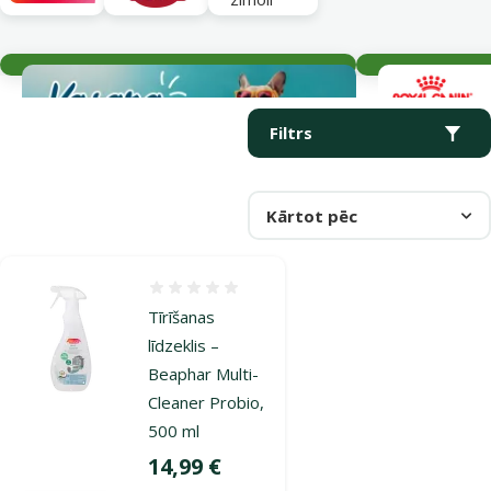
Aktuālie notikumi
Parametriskais filtrs
Atlasītie filtri
Produkti kategorijā Suņu smaku noņēmēji
Filtrs
Kārtot pēc
Atsauksmes 0%
Tīrīšanas
līdzeklis –
Beaphar Multi-
Cleaner Probio,
500 ml
Cena
14,99 €