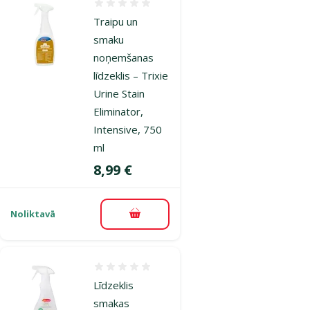
Atsauksmes 0%
Traipu un
smaku
noņemšanas
līdzeklis – Trixie
Urine Stain
Eliminator,
Intensive, 750
ml
Cena
8,99 €
Noliktavā
Pievienot grozam
Atsauksmes 0%
Līdzeklis
smakas