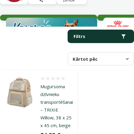
Aktuālie notikumi
Parametriskais filtrs
Atlasītie filtri
Produkti kategorijā Mugursomas suņu pārvadāšanai
Filtrs
Kārtot pēc
Atsauksmes 0%
Mugursoma
dzīvnieku
transportēšanai
– TRIXIE
Willow, 38 x 25
x 45 cm, beige