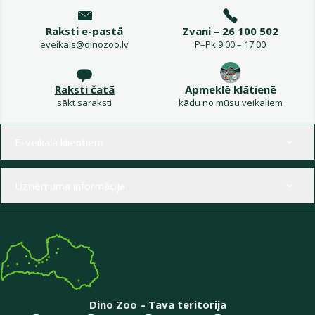
Raksti e-pastā
Zvani – 26 100 502
eveikals@dinozoo.lv
P–Pk 9:00 – 17:00
Raksti čatā
Apmeklē klātienē
sākt saraksti
kādu no mūsu veikaliem
Izvēlne kājenē
E-veikala klientiem
Uzņēmuma informācija
Dino Zoo – Tava teritorija