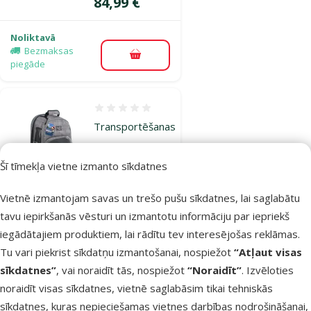
Cena
84,99 €
Noliktavā
Bezmaksas
Pievienot grozam
piegāde
Atsauksmes 0%
Transportēšanas
soma
dzīvniekiem –
Šī tīmekļa vietne izmanto sīkdatnes
AFP Travel Dog,
Vietnē izmantojam savas un trešo pušu sīkdatnes, lai saglabātu
Expandable
tavu iepirkšanās vēsturi un izmantotu informāciju par iepriekš
Backpack Carrier
iegādātajiem produktiem, lai rādītu tev interesējošas reklāmas.
Oriģinālā cena
64,99 €
Atlaide
Cena
39,98 €
-38 %
Tu vari piekrist sīkdatņu izmantošanai, nospiežot
“Atļaut visas
sīkdatnes”
, vai noraidīt tās, nospiežot
“Noraidīt”
. Izvēloties
Noliktavā
noraidīt visas sīkdatnes, vietnē saglabāsim tikai tehniskās
Bezmaksas
sīkdatnes, kuras nepieciešamas vietnes darbības nodrošināšanai,
Pievienot grozam