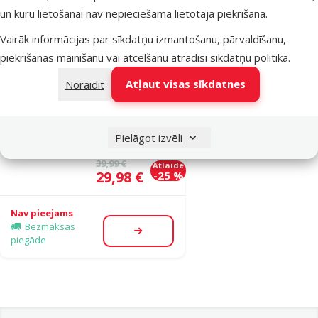
piegāde
un kuru lietošanai nav nepieciešama lietotāja piekrišana.
Vairāk informācijas par sīkdatņu izmantošanu, pārvaldīšanu,
Atsauksmes 0%
piekrišanas mainīšanu vai atcelšanu atradīsi
sīkdatņu politikā
.
Mugursoma dz­
Atļaut visas sīkdatnes
Noraidīt
īvniekiem -
Trixie Dan, 34 x
44 x 26 cm,
Pielāgot izvēli
grey
Oriģinālā cena
39,99 €
Atlaide
Cena
29,98 €
-25 %
Nav pieejams
Bezmaksas
Apskatīt
piegāde