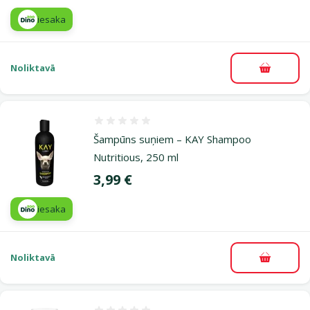
iesaka
Noliktavā
Pievieno
Atsauksmes 0%
Šampūns suņiem – KAY Shampoo
Nutritious, 250 ml
Cena
3,99 €
iesaka
Noliktavā
Pievieno