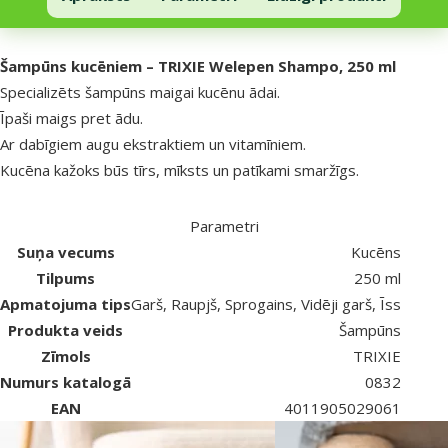
Uz lapas sākumu
superzoo.product.detail.content
Šampūns kucēniem – TRIXIE Welepen Shampo, 250 ml
Specializēts šampūns maigai kucēnu ādai.
Īpaši maigs pret ādu.
Ar dabīgiem augu ekstraktiem un vitamīniem.
Kucēna kažoks būs tīrs, mīksts un patīkami smaržīgs.
Parametri
Suņa vecums
Kucēns
Tilpums
250 ml
Apmatojuma tips
Garš, Raupjš, Sprogains, Vidēji garš, Īss
Produkta veids
Šampūns
Zīmols
TRIXIE
Numurs katalogā
0832
EAN
4011905029061