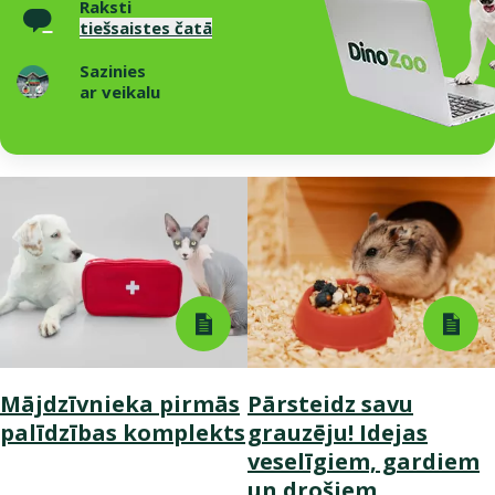
Raksti
tiešsaistes čatā
Sazinies
ar veikalu
Mājdzīvnieka pirmās
Pārsteidz savu
palīdzības komplekts
grauzēju! Idejas
veselīgiem, gardiem
un drošiem