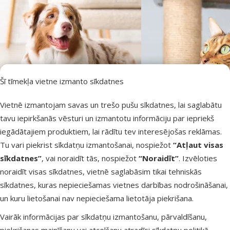
Šī tīmekļa vietne izmanto sīkdatnes
Vietnē izmantojam savas un trešo pušu sīkdatnes, lai saglabātu
tavu iepirkšanās vēsturi un izmantotu informāciju par iepriekš
iegādātajiem produktiem, lai rādītu tev interesējošas reklāmas.
Tu vari piekrist sīkdatņu izmantošanai, nospiežot
“Atļaut visas
sīkdatnes”
, vai noraidīt tās, nospiežot
“Noraidīt”
. Izvēloties
noraidīt visas sīkdatnes, vietnē saglabāsim tikai tehniskās
sīkdatnes, kuras nepieciešamas vietnes darbības nodrošināšanai,
TRIXIE – līderis mājdzīvnieku preču nozarē jau 50 gadus
Plašs un daudzveidīgs preču klāsts mājdzīvniekiem
Rūpes par mājdzīvnieku labsajūtu un komfortu
un kuru lietošanai nav nepieciešama lietotāja piekrišana.
“TRIXIE” ir viens no vadošajiem mājdzīvnieku preču zīmoliem
Zīmola sortimentā ietilpst vairāk nekā 6 500 dažādu preču
“TRIXIE” rūpējas par dzīvnieku emocionālo labsajūtu,
Vairāk informācijas par sīkdatņu izmantošanu, pārvaldīšanu,
suņiem, kaķiem, putniem, grauzējiem, rāpuļiem un akvāriju
Eiropā, kas piedāvā plašu un daudzveidīgu produktu klāstu
piedāvājot produktus, kas veicina pozitīvu uzvedību,
piekrišanas mainīšanu vai atcelšanu atradīsi
sīkdatņu politikā
.