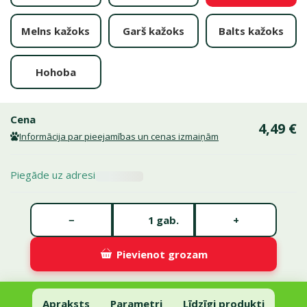
Melns kažoks
Garš kažoks
Balts kažoks
Hohoba
Cena
4,49 €
Informācija par pieejamības un cenas izmaiņām
Piegāde uz adresi
Gabalu skaits *
−
+
gab.
Pievienot grozam
Šampūns kucēniem – TRIXIE Welepen Shampo, 250 ml
Pievienot grozam
Apraksts
Parametri
Līdzīgi produkti