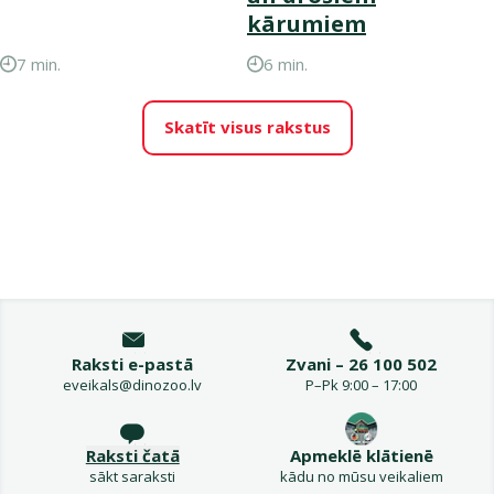
kārumiem
7 min.
6 min.
Skatīt visus rakstus
Raksti e-pastā
Zvani – 26 100 502
eveikals@dinozoo.lv
P–Pk 9:00 – 17:00
Raksti čatā
Apmeklē klātienē
sākt saraksti
kādu no mūsu veikaliem