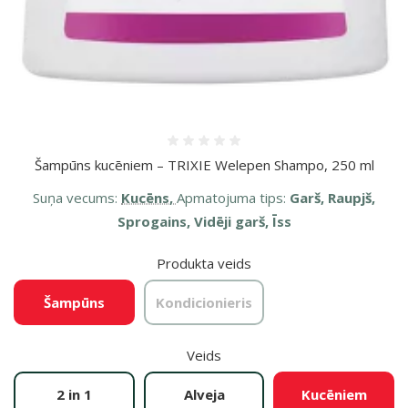
Atsauksmes 0%
Šampūns kucēniem – TRIXIE Welepen Shampo, 250 ml
Suņa vecums:
Kucēns,
Apmatojuma tips:
Garš, Raupjš,
Sprogains, Vidēji garš, Īss
Produkta veids
Šampūns
Kondicionieris
Veids
2 in 1
Alveja
Kucēniem