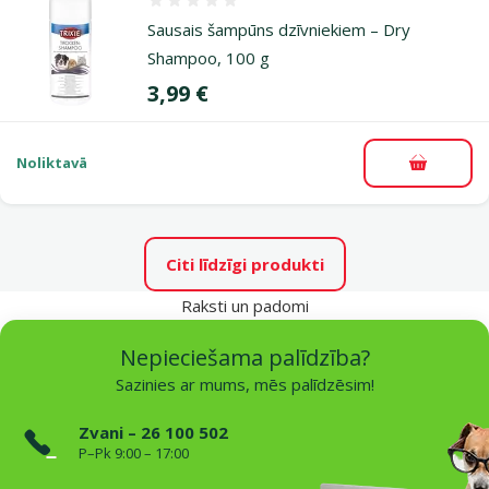
Atsauksmes 0%
Sausais šampūns dzīvniekiem – Dry
Shampoo, 100 g
Cena
3,99 €
Noliktavā
Pievieno
Citi līdzīgi produkti
Raksti un padomi
Nepieciešama palīdzība?
Sazinies ar mums, mēs palīdzēsim!
Zvani – 26 100 502
P–Pk 9:00 – 17:00