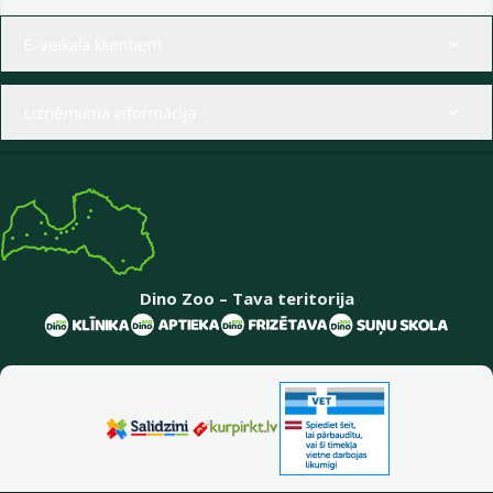
Izvēlne kājenē
E-veikala klientiem
Uzņēmuma informācija
Dino Zoo – Tava teritorija