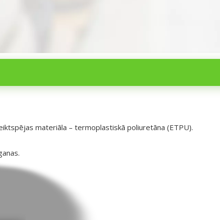
veiktspējas materiāla – termoplastiskā poliuretāna (ETPU).
ganas.