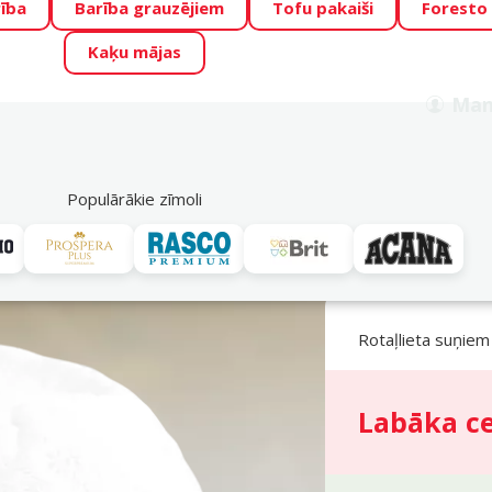
ība
Barība grauzējiem
Tofu pakaiši
Foresto
o Zoo piedāvā lieliskas cenas mīluļu TOP barībām! 🍖
→
Skat
Kaķu mājas
ADA ŪSAIŅI”!
Varbūt tieši Tavs mīlulis būs 2027. gada zvai
Man
Meklēt
als
Akciju piedāvājumi
Veikali
Pakalpojumi
P
39
Populārākie zīmoli
AFP Meta Ball Turbo-Bal, S
Rotaļlieta suņiem
Labāka c