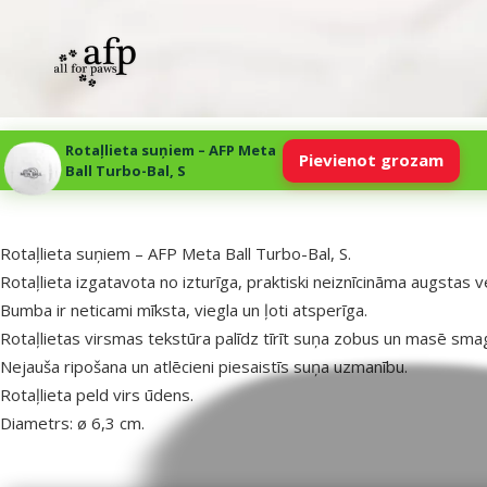
Rotaļlieta suņiem – AFP Meta
Pievienot grozam
Ball Turbo-Bal, S
superzoo.product.detail.content
Rotaļlieta suņiem – AFP Meta Ball Turbo-Bal, S.
Rotaļlieta izgatavota no izturīga, praktiski neiznīcināma augstas 
Bumba ir neticami mīksta, viegla un ļoti atsperīga.
Rotaļlietas virsmas tekstūra palīdz tīrīt suņa zobus un masē sma
Nejauša ripošana un atlēcieni piesaistīs suņa uzmanību.
Rotaļlieta peld virs ūdens.
Diametrs: ø 6,3 cm.