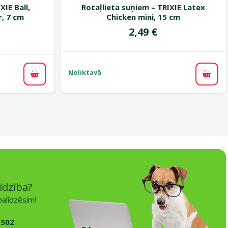
XIE Ball,
Rotaļlieta suņiem – TRIXIE Latex
, 7 cm
Chicken mini, 15 cm
Cena
2,49 €
ena
Noliktavā
Pievi
Pievienot grozam
īdzība?
alīdzēsim!
 502