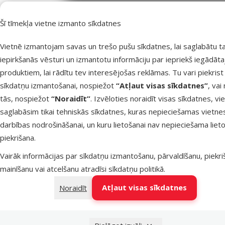
Par
Krāsa
Balta
Šī tīmekļa vietne izmanto sīkdatnes
Diametrs
6,3 cm
Zīmols
AFP
Vietnē izmantojam savas un trešo pušu sīkdatnes, lai saglabātu t
Numurs katalogā
45319
iepirkšanās vēsturi un izmantotu informāciju par iepriekš iegādāt
EAN
847922039059
produktiem, lai rādītu tev interesējošas reklāmas. Tu vari piekrist
sīkdatņu izmantošanai, nospiežot
“Atļaut visas sīkdatnes”
, vai
tās, nospiežot
“Noraidīt”
. Izvēloties noraidīt visas sīkdatnes, vi
Izdevīgi 🛍️
saglabāsim tikai tehniskās sīkdatnes, kuras nepieciešamas vietne
darbības nodrošināšanai, un kuru lietošanai nav nepieciešama lieto
piekrišana.
Vairāk informācijas par sīkdatņu izmantošanu, pārvaldīšanu, piekr
mainīšanu vai atcelšanu atradīsi
sīkdatņu politikā
.
Atļaut visas sīkdatnes
Noraidīt
Atsauksmes 0%