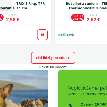
 suņiem – TRIXIE Ring, TPR
Rotaļlieta suņiem – TRI
loatable, 11 cm
thermoplastic rubber
Oriģinālā cena
Oriģinālā c
3,99 €
3,49 €
de
Atlaide
Cena
Cena
2,58 €
2,62 €
 %
-24 %
Noliktavā
Pievienot grozam
Citi līdzīgi produkti
Raksti un padomi
Nepieciešama pal
Sazinies ar mums, mēs p
Zvani – 26 100