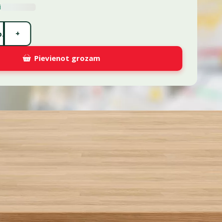
i
+
.
Pievienot grozam