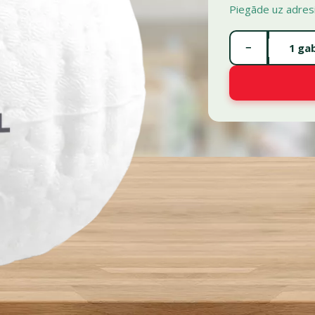
Piegāde uz adres
Gabalu skaits *
−
gab