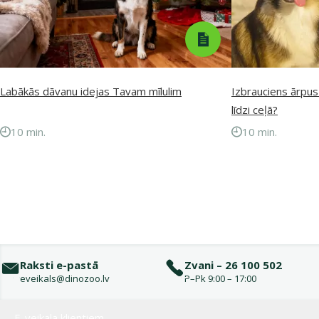
Labākās dāvanu idejas Tavam mīlulim
Izbrauciens ārpus
līdzi ceļā?
10 min.
10 min.
Raksti e-pastā
Zvani – 26 100 502
eveikals@dinozoo.lv
P–Pk 9:00 – 17:00
Izvēlne kājenē
E-veikala klientiem