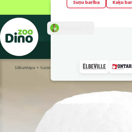
Suņu barība
Kaķu bar
Visu mēnesi Din
Fotokonkurss “G
Atbalsts
E-veik
Sākumlapa
Suņiem
Rotaļlietas suņiem
Peldošās rotaļlietas