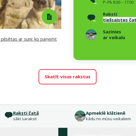
P–Pk 9:00 – 17:00
Raksti
tiešsaistes ča
Sazinies
ar veikalu
 pilsētas ar suni: ko paņemt
Skatīt visus rakstus
Raksti čatā
Apmeklē klātienē
sākt saraksti
kādu no mūsu veikaliem
Uzņēmuma informācija