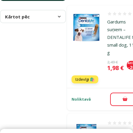
Atsauksmes
Kārtot pēc
Gardums
suņiem –
DENTALIFE 
small dog, 
g
Oriģinālā ce
2,49 €
At
Cena
1,98 €
-
Izdevīgi 🛍️
Noliktavā
Pie
Atsauksmes 1
Gardums su