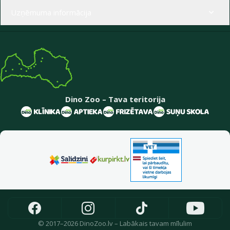
Uzņēmuma informācija
Dino Zoo – Tava teritorija
© 2017–2026 DinoZoo.lv – Labākais tavam mīlulim