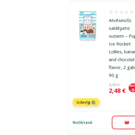
Atsauksmes
Atvēsinošs
saldējums
suņiem – Pu
Ice Rocket
Lollies, ban
and chocola
flavor, 2 gab
90 g
Oriģinālā ce
4,99 €
At
Cena
2,48 €
-
Izdevīgi 🛍️
Noliktavā
Pie