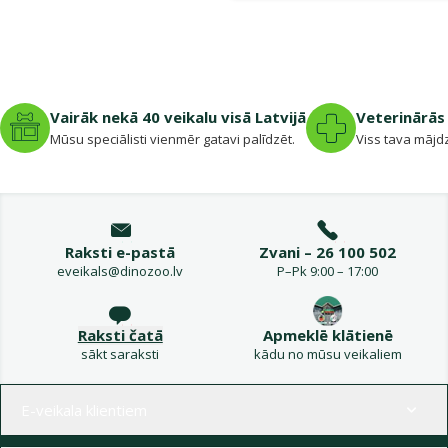
Vairāk nekā 40 veikalu visā Latvijā
Veterinārās 
Mūsu speciālisti vienmēr gatavi palīdzēt.
Viss tava mājdz
Raksti e-pastā
Zvani – 26 100 502
eveikals@dinozoo.lv
P–Pk 9:00 – 17:00
Raksti čatā
Apmeklē klātienē
sākt saraksti
kādu no mūsu veikaliem
Izvēlne kājenē
E-veikala klientiem