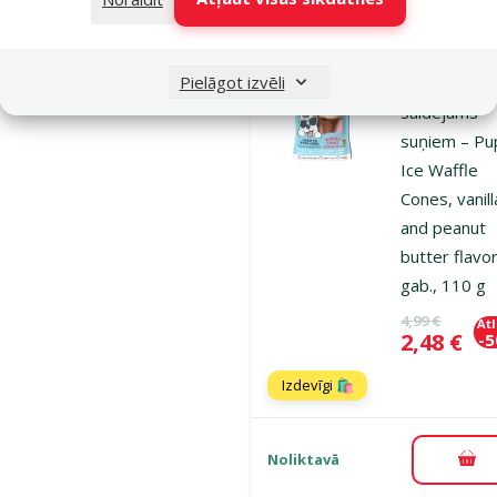
Atsauksmes
Pielāgot izvēli
Atvēsinošs
saldējums
suņiem – Pu
Ice Waffle
Cones, vanill
and peanut
butter flavor
gab., 110 g
Oriģinālā ce
4,99 €
At
Cena
2,48 €
-
Izdevīgi 🛍️
Noliktavā
Pie