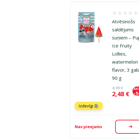
Atsauksmes
Atvēsinošs
saldējums
suņiem – Pu
Ice Fruity
Lollies,
watermelon
flavor, 3 gab
90 g
Oriģinālā ce
4,99 €
At
Cena
2,48 €
-
Izdevīgi 🛍️
Nav pieejams
Aps