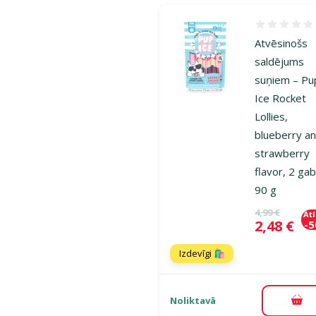
Atsauksmes
Atvēsinošs
saldējums
suņiem – Pu
Ice Rocket
Lollies,
blueberry a
strawberry
flavor, 2 gab
90 g
Oriģinālā ce
4,99 €
At
Cena
2,48 €
-
Izdevīgi 🛍️
Noliktavā
Pie