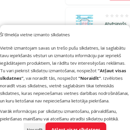
Atsauksmes
Atvēsinošs
saldējums
Šī tīmekļa vietne izmanto sīkdatnes
suņiem – Pu
Ice Fruity
Vietnē izmantojam savas un trešo pušu sīkdatnes, lai saglabātu
Lollies,
tavu iepirkšanās vēsturi un izmantotu informāciju par iepriekš
pineapple
iegādātajiem produktiem, lai rādītu tev interesējošas reklāmas.
flavor, 3 gab
Tu vari piekrist sīkdatņu izmantošanai, nospiežot
“Atļaut visas
90 g
sīkdatnes”
, vai noraidīt tās, nospiežot
“Noraidīt”
. Izvēloties
Oriģinālā ce
noraidīt visas sīkdatnes, vietnē saglabāsim tikai tehniskās
4,99 €
At
Cena
2,48 €
-
sīkdatnes, kuras nepieciešamas vietnes darbības nodrošināšanai,
un kuru lietošanai nav nepieciešama lietotāja piekrišana.
Izdevīgi 🛍️
Vairāk informācijas par sīkdatņu izmantošanu, pārvaldīšanu,
piekrišanas mainīšanu vai atcelšanu atradīsi
sīkdatņu politikā
.
Noliktavā
Pie
Atļaut visas sīkdatnes
Noraidīt