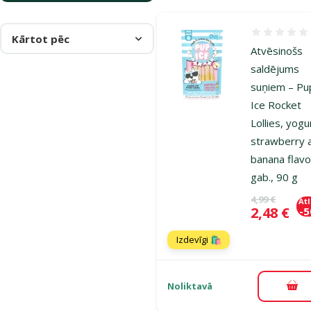
Atsauksmes
Kārtot pēc
Atvēsinošs
saldējums
suņiem – Pu
Ice Rocket
Lollies, yogu
strawberry 
banana flavo
gab., 90 g
Oriģinālā ce
4,99 €
At
Cena
2,48 €
-
Izdevīgi 🛍️
Noliktavā
Pie