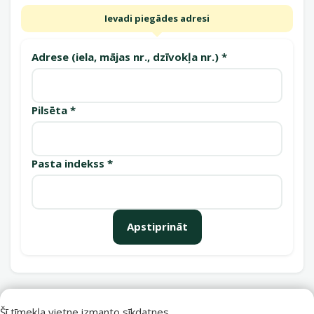
Ievadi piegādes adresi
Adrese (iela, mājas nr., dzīvokļa nr.) *
Pilsēta *
Pasta indekss *
Apstiprināt
Saņemšanas punkti
Šī tīmekļa vietne izmanto sīkdatnes