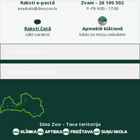
Raksti e-pastā
Zvani – 26 100 502
eveikals@dinozoo.lv
P–Pk 9:00 – 17:00
Raksti čatā
Apmeklē klātienē
sākt saraksti
kādu no mūsu veikaliem
Izvēlne kājenē
E-veikala klientiem
Uzņēmuma informācija
Dino Zoo – Tava teritorija