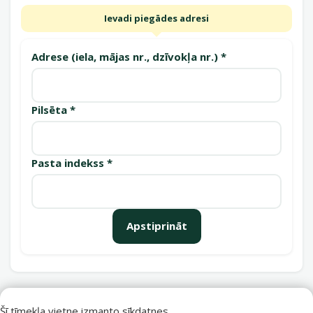
Ievadi piegādes adresi
Adrese (iela, mājas nr., dzīvokļa nr.) *
Pilsēta *
Pasta indekss *
Apstiprināt
Saņemšanas punkti
Šī tīmekļa vietne izmanto sīkdatnes