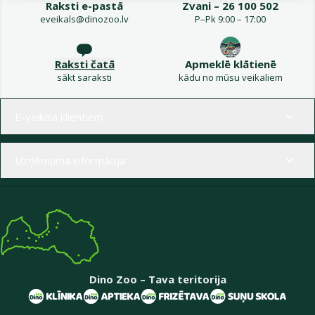
Raksti e-pastā
Zvani – 26 100 502
eveikals@dinozoo.lv
P–Pk 9:00 – 17:00
Raksti čatā
Apmeklē klātienē
sākt saraksti
kādu no mūsu veikaliem
Izvēlne kājenē
E-veikala klientiem
Uzņēmuma informācija
Dino Zoo – Tava teritorija