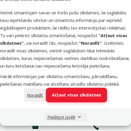
Latvijas Pasts pakomāti
otrdien
Vietnē izmantojam savas un trešo pušu sīkdatnes, lai saglabātu
tavu iepirkšanās vēsturi un izmantotu informāciju par iepriekš
iegādātajiem produktiem, lai rādītu tev interesējošas reklāmas.
LATVIJAS PASTS nodaļas
otrdien
Tu vari piekrist sīkdatņu izmantošanai, nospiežot
“Atļaut visas
sīkdatnes”
, vai noraidīt tās, nospiežot
“Noraidīt”
. Izvēloties
noraidīt visas sīkdatnes, vietnē saglabāsim tikai tehniskās
OMNIVA pakomāti
otrdien
sīkdatnes, kuras nepieciešamas vietnes darbības nodrošināšanai,
un kuru lietošanai nav nepieciešama lietotāja piekrišana.
Vairāk informācijas par sīkdatņu izmantošanu, pārvaldīšanu,
DPD Pickup tīkls
otrdien
piekrišanas mainīšanu vai atcelšanu atradīsi
sīkdatņu politikā
.
Atļaut visas sīkdatnes
Noraidīt
Pievienot grozam
Pielāgot izvēli