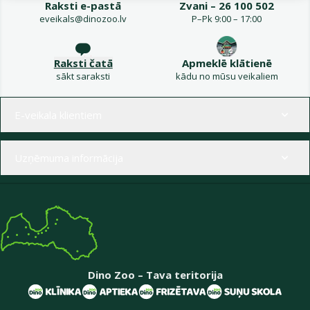
Raksti e-pastā
Zvani – 26 100 502
eveikals@dinozoo.lv
P–Pk 9:00 – 17:00
Raksti čatā
Apmeklē klātienē
sākt saraksti
kādu no mūsu veikaliem
Izvēlne kājenē
E-veikala klientiem
Uzņēmuma informācija
Dino Zoo – Tava teritorija