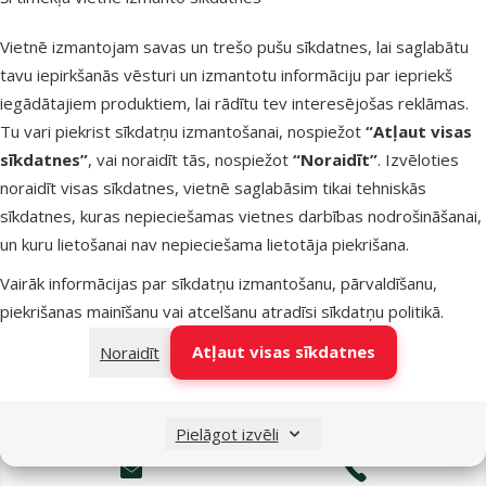
Latvijas Pasts pakomāti
nav pieejams
Vietnē izmantojam savas un trešo pušu sīkdatnes, lai saglabātu
tavu iepirkšanās vēsturi un izmantotu informāciju par iepriekš
iegādātajiem produktiem, lai rādītu tev interesējošas reklāmas.
LATVIJAS PASTS nodaļas
nav pieejams
Tu vari piekrist sīkdatņu izmantošanai, nospiežot
“Atļaut visas
sīkdatnes”
, vai noraidīt tās, nospiežot
“Noraidīt”
. Izvēloties
noraidīt visas sīkdatnes, vietnē saglabāsim tikai tehniskās
OMNIVA pakomāti
nav pieejams
sīkdatnes, kuras nepieciešamas vietnes darbības nodrošināšanai,
un kuru lietošanai nav nepieciešama lietotāja piekrišana.
Vairāk informācijas par sīkdatņu izmantošanu, pārvaldīšanu,
DPD Pickup tīkls
nav pieejams
piekrišanas mainīšanu vai atcelšanu atradīsi
sīkdatņu politikā
.
Atļaut visas sīkdatnes
Noraidīt
Pievienot grozam
Pielāgot izvēli