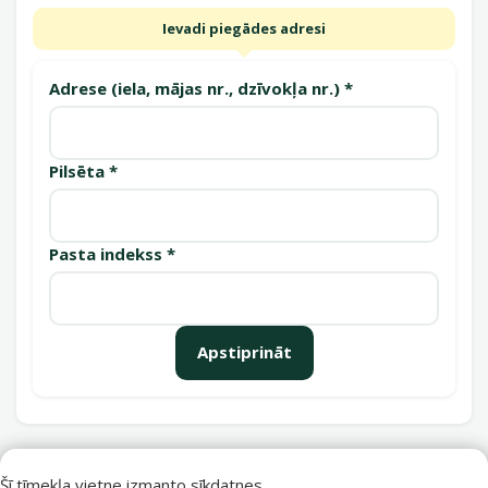
Ievadi piegādes adresi
Adrese (iela, mājas nr., dzīvokļa nr.) *
Pilsēta *
Pasta indekss *
Apstiprināt
Saņemšanas punkti
Šī tīmekļa vietne izmanto sīkdatnes