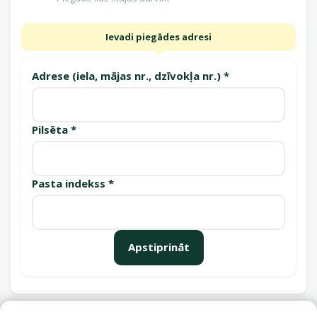
Ievadi piegādes adresi
Adrese (iela, mājas nr., dzīvokļa nr.) *
Pilsēta *
Pasta indekss *
Apstiprināt
Saņemšanas punkti