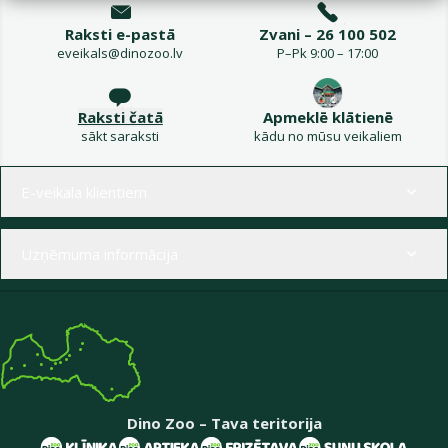
Raksti e-pastā
Zvani – 26 100 502
eveikals@dinozoo.lv
P–Pk 9:00 – 17:00
Raksti čatā
Apmeklē klātienē
sākt saraksti
kādu no mūsu veikaliem
Izvēlne kājenē
E-veikala klientiem
Uzņēmuma informācija
Dino Zoo – Tava teritorija