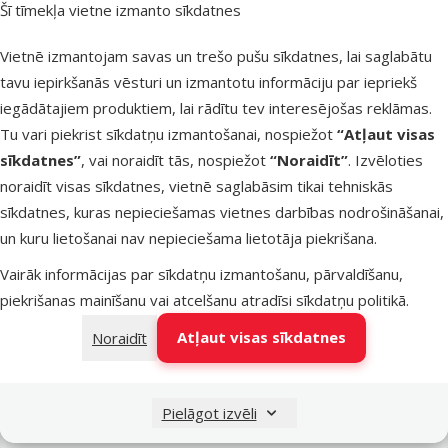
Šī tīmekļa vietne izmanto sīkdatnes
Latvijas Pasts pakomāti
nav pieejams
Vietnē izmantojam savas un trešo pušu sīkdatnes, lai saglabātu
tavu iepirkšanās vēsturi un izmantotu informāciju par iepriekš
iegādātajiem produktiem, lai rādītu tev interesējošas reklāmas.
LATVIJAS PASTS nodaļas
nav pieejams
Tu vari piekrist sīkdatņu izmantošanai, nospiežot
“Atļaut visas
sīkdatnes”
, vai noraidīt tās, nospiežot
“Noraidīt”
. Izvēloties
noraidīt visas sīkdatnes, vietnē saglabāsim tikai tehniskās
OMNIVA pakomāti
nav pieejams
sīkdatnes, kuras nepieciešamas vietnes darbības nodrošināšanai,
un kuru lietošanai nav nepieciešama lietotāja piekrišana.
Vairāk informācijas par sīkdatņu izmantošanu, pārvaldīšanu,
DPD Pickup tīkls
nav pieejams
piekrišanas mainīšanu vai atcelšanu atradīsi
sīkdatņu politikā
.
Atļaut visas sīkdatnes
Noraidīt
Pievienot grozam
Pielāgot izvēli