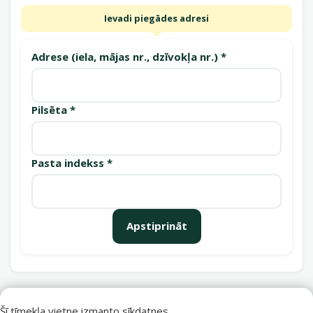
Ievadi piegādes adresi
Adrese (iela, mājas nr., dzīvokļa nr.) *
Pilsēta *
Pasta indekss *
Apstiprināt
Saņemšanas punkti
Šī tīmekļa vietne izmanto sīkdatnes