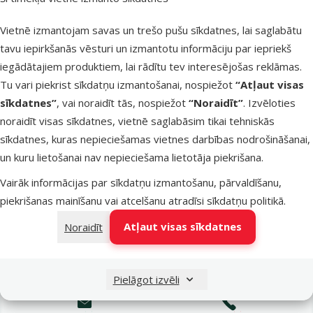
Latvijas Pasts pakomāti
trešdien
Vietnē izmantojam savas un trešo pušu sīkdatnes, lai saglabātu
tavu iepirkšanās vēsturi un izmantotu informāciju par iepriekš
iegādātajiem produktiem, lai rādītu tev interesējošas reklāmas.
LATVIJAS PASTS nodaļas
trešdien
Tu vari piekrist sīkdatņu izmantošanai, nospiežot
“Atļaut visas
sīkdatnes”
, vai noraidīt tās, nospiežot
“Noraidīt”
. Izvēloties
noraidīt visas sīkdatnes, vietnē saglabāsim tikai tehniskās
OMNIVA pakomāti
trešdien
sīkdatnes, kuras nepieciešamas vietnes darbības nodrošināšanai,
un kuru lietošanai nav nepieciešama lietotāja piekrišana.
Vairāk informācijas par sīkdatņu izmantošanu, pārvaldīšanu,
DPD Pickup tīkls
trešdien
piekrišanas mainīšanu vai atcelšanu atradīsi
sīkdatņu politikā
.
Atļaut visas sīkdatnes
Noraidīt
Pievienot grozam
Pielāgot izvēli