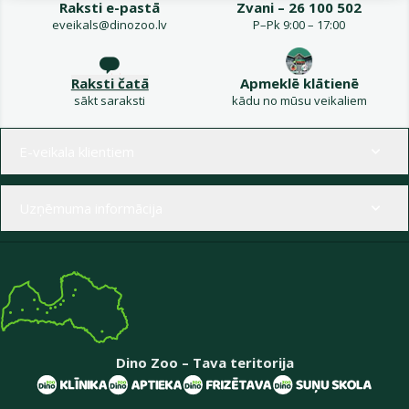
Raksti e-pastā
Zvani – 26 100 502
eveikals@dinozoo.lv
P–Pk 9:00 – 17:00
Raksti čatā
Apmeklē klātienē
sākt saraksti
kādu no mūsu veikaliem
Izvēlne kājenē
E-veikala klientiem
Uzņēmuma informācija
Dino Zoo – Tava teritorija