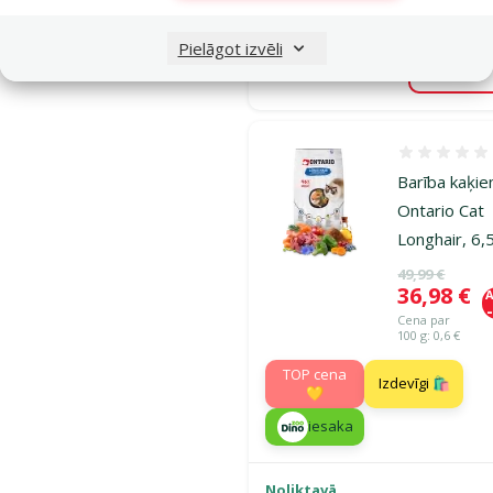
Pielāgot izvēli
Noliktavā
Pie
Atsauksmes
Barība kaķie
Ontario Cat
Longhair, 6,
Oriģinālā ce
49,99 €
Cena
36,98 €
A
Cena par
100 g: 0,6 €
TOP cena
Izdevīgi 🛍️
💛
iesaka
Noliktavā