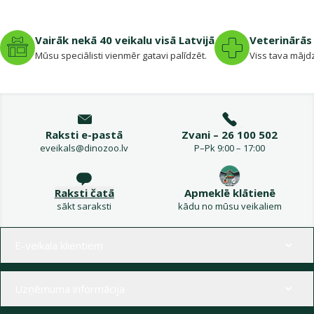
Vairāk nekā 40 veikalu visā Latvijā
Veterinārās 
Mūsu speciālisti vienmēr gatavi palīdzēt.
Viss tava mājdz
Raksti e-pastā
Zvani – 26 100 502
eveikals@dinozoo.lv
P–Pk 9:00 – 17:00
Raksti čatā
Apmeklē klātienē
sākt saraksti
kādu no mūsu veikaliem
Izvēlne kājenē
E-veikala klientiem
Uzņēmuma informācija