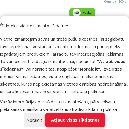
Cena par 100 g: 
iesaka
Šī tīmekļa vietne izmanto sīkdatnes
Noliktavā
Pie
Vietnē izmantojam savas un trešo pušu sīkdatnes, lai saglabātu
tavu iepirkšanās vēsturi un izmantotu informāciju par iepriekš
iegādātajiem produktiem, lai rādītu tev interesējošas reklāmas.
Atsauksmes
Tu vari piekrist sīkdatņu izmantošanai, nospiežot
“Atļaut visas
Barība kaķie
sīkdatnes”
, vai noraidīt tās, nospiežot
“Noraidīt”
. Izvēloties
Ontario Cat
noraidīt visas sīkdatnes, vietnē saglabāsim tikai tehniskās
Longhair, 2 
sīkdatnes, kuras nepieciešamas vietnes darbības nodrošināšanai,
Oriģinālā ce
18,99 €
Cena
14,98 €
un kuru lietošanai nav nepieciešama lietotāja piekrišana.
A
Cena par
Vairāk informācijas par sīkdatņu izmantošanu, pārvaldīšanu,
100 g: 0,8 €
piekrišanas mainīšanu vai atcelšanu atradīsi
sīkdatņu politikā
.
E-veikala
TOP cena
cena 💻
💛
Atļaut visas sīkdatnes
Noraidīt
iesaka