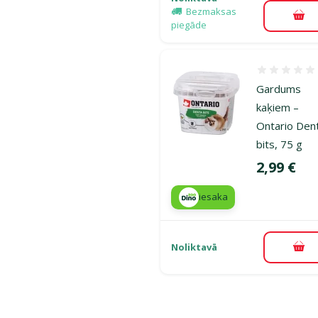
Bezmaksas
Pie
piegāde
Atsauksmes
Gardums
kaķiem –
Ontario Den
bits, 75 g
Cena
2,99 €
iesaka
Noliktavā
Pie