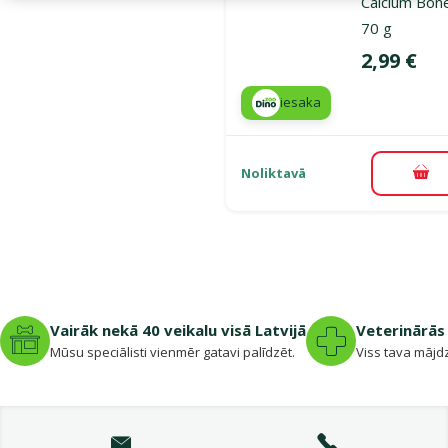
Calcium Bon
70 g
Cena
2,99 €
iesaka
Noliktavā
Pie
Vairāk nekā 40 veikalu visā Latvijā
Veterinārās 
Mūsu speciālisti vienmēr gatavi palīdzēt.
Viss tava mājdz