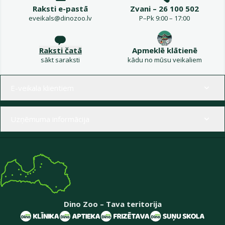
Raksti e-pastā
Zvani – 26 100 502
eveikals@dinozoo.lv
P–Pk 9:00 – 17:00
Raksti čatā
Apmeklē klātienē
sākt saraksti
kādu no mūsu veikaliem
Izvēlne kājenē
E-veikala klientiem
Uzņēmuma informācija
Dino Zoo – Tava teritorija