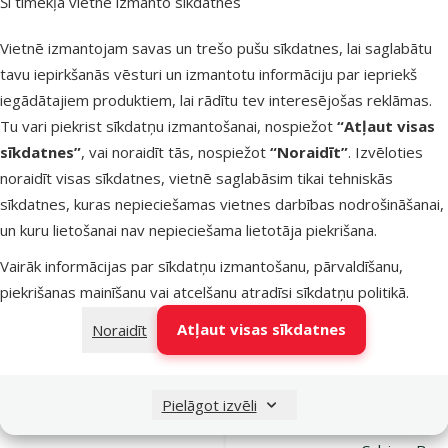
Šī tīmekļa vietne izmanto sīkdatnes
Dodieties uz lapu 1
Dodieties uz lapu 2
Dodieties uz lapu 3
Dodieties uz lapu 4
Dodieties uz lapu 5
Dodieties uz lapu 6
Parametriskais filtrs
Atlasītie filtri
Zīmola produkti Ontario
Apakškategorija
Vietnē izmantojam savas un trešo pušu sīkdatnes, lai saglabātu
Preces suņiem
tavu iepirkšanās vēsturi un izmantotu informāciju par iepriekš
iegādātajiem produktiem, lai rādītu tev interesējošas reklāmas.
Preces kaķiem
Tu vari piekrist sīkdatņu izmantošanai, nospiežot
“Atļaut visas
sīkdatnes”
, vai noraidīt tās, nospiežot
“Noraidīt”
. Izvēloties
noraidīt visas sīkdatnes, vietnē saglabāsim tikai tehniskās
Preces grauzējiem
sīkdatnes, kuras nepieciešamas vietnes darbības nodrošināšanai,
Veselības stāvoklis
un kuru lietošanai nav nepieciešama lietotāja piekrišana.
Vāji kauli un zobi
Filtrs
1
Vairāk informācijas par sīkdatņu izmantošanu, pārvaldīšanu,
piekrišanas mainīšanu vai atcelšanu atradīsi
sīkdatņu politikā
.
Atsauksmes
Kārtot pēc
Atļaut visas sīkdatnes
Noraidīt
Gardums
suņiem –
Ontario Chic
Pielāgot izvēli
Jerky and