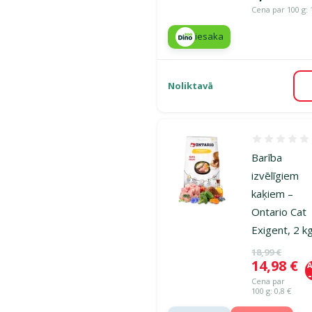
Cena par 100 g: 
iesaka
Noliktavā
Atsauksmes
Barība
izvēlīgiem
kaķiem –
Ontario Cat
Exigent, 2 k
Oriģinālā ce
18,99 €
Cena
14,98 €
A
Cena par
100 g: 0,8 €