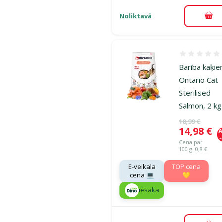
Noliktavā
Pie
Atsauksmes
Barība kaķie
Ontario Cat
Sterilised
Salmon, 2 kg
Oriģinālā ce
18,99 €
Cena
14,98 €
A
Cena par
100 g: 0,8 €
E-veikala
TOP cena
cena 💻
💛
iesaka