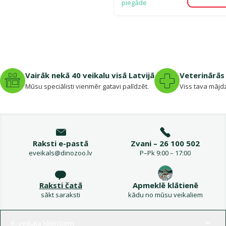
piegāde
Vairāk nekā 40 veikalu visā Latvijā
Veterinārās 
Mūsu speciālisti vienmēr gatavi palīdzēt.
Viss tava mājdz
Raksti e-pastā
Zvani – 26 100 502
eveikals@dinozoo.lv
P–Pk 9:00 – 17:00
Raksti čatā
Apmeklē klātienē
sākt saraksti
kādu no mūsu veikaliem
Izvēlne kājenē
E-veikala klientiem