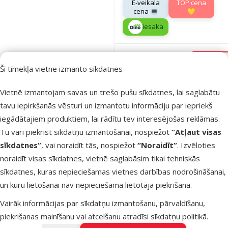
E-veikala
TOP cena
cena 💻
💛
iesaka
Noliktavā
Pie
Šī tīmekļa vietne izmanto sīkdatnes
Vietnē izmantojam savas un trešo pušu sīkdatnes, lai saglabātu
Atsauksmes
tavu iepirkšanās vēsturi un izmantotu informāciju par iepriekš
Barība
iegādātajiem produktiem, lai rādītu tev interesējošas reklāmas.
izvēlīgiem
Tu vari piekrist sīkdatņu izmantošanai, nospiežot
“Atļaut visas
kaķiem –
sīkdatnes”
, vai noraidīt tās, nospiežot
“Noraidīt”
. Izvēloties
Ontario Cat
noraidīt visas sīkdatnes, vietnē saglabāsim tikai tehniskās
Exigent, 6,5
sīkdatnes, kuras nepieciešamas vietnes darbības nodrošināšanai,
Oriģinālā ce
49,99 €
un kuru lietošanai nav nepieciešama lietotāja piekrišana.
Cena
36,98 €
A
Vairāk informācijas par sīkdatņu izmantošanu, pārvaldīšanu,
Cena par
100 g: 0,6 €
piekrišanas mainīšanu vai atcelšanu atradīsi
sīkdatņu politikā
.