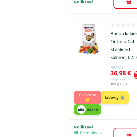
Noliktavā
Pie
Atsauksmes
Barība kaķie
Ontario Cat
Sterilised
Salmon, 6,5 
Oriģinālā ce
49,99 €
Cena
36,98 €
A
Cena par
100 g: 0,6 €
TOP cena
Izdevīgi 🛍️
💛
iesaka
Noliktavā
Bezmaksas
Pie