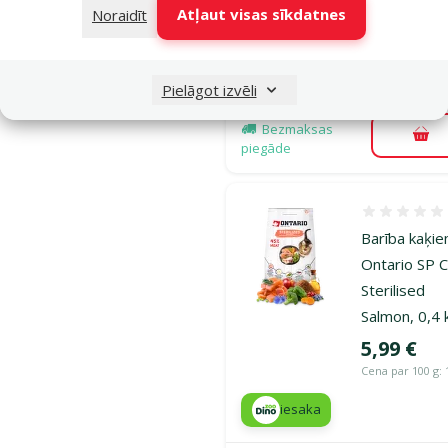
TOP cena
Izdevīgi 🛍️
Atļaut visas sīkdatnes
Noraidīt
💛
iesaka
Pielāgot izvēli
Noliktavā
Bezmaksas
Pie
piegāde
Atsauksmes
Barība kaķie
Ontario SP 
Sterilised
Salmon, 0,4 
Cena
5,99 €
Cena par 100 g: 
iesaka