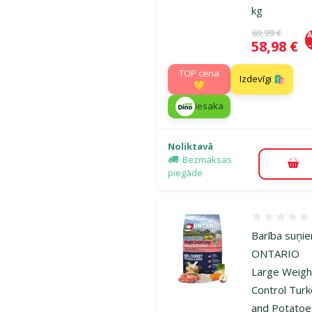
kg
Oriģinālā ce
69,99 €
A
Cena
58,98 €
TOP cena
Izdevīgi 🛍️
💛
iesaka
Noliktavā
Bezmaksas
Pie
piegāde
Atsauksmes
Bar­ība suņi
ONTARIO
Large Weigh
Control Tur
and Potatoe