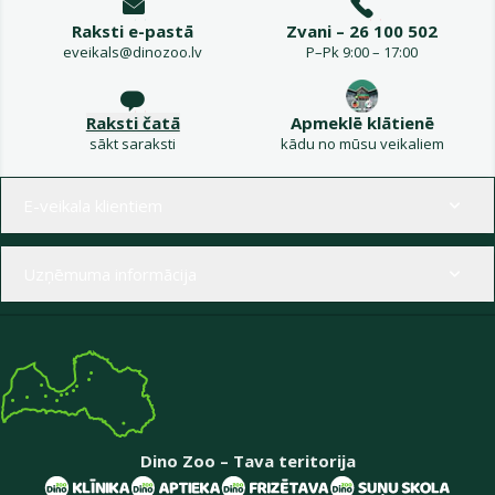
Raksti e-pastā
Zvani – 26 100 502
eveikals@dinozoo.lv
P–Pk 9:00 – 17:00
Raksti čatā
Apmeklē klātienē
sākt saraksti
kādu no mūsu veikaliem
Izvēlne kājenē
E-veikala klientiem
Uzņēmuma informācija
Dino Zoo – Tava teritorija