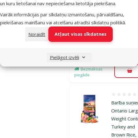
kg
un kuru lietošanai nav nepieciešama lietotāja piekrišana.
Oriģinālā ce
44,99 €
A
Vairāk informācijas par sīkdatņu izmantošanu, pārvaldīšanu,
Cena
39,98 €
piekrišanas mainīšanu vai atcelšanu atradīsi
sīkdatņu politikā
.
TOP cena
Izdevīgi 🛍️
Atļaut visas sīkdatnes
Noraidīt
💛
iesaka
Pielāgot izvēli
Noliktavā
Bezmaksas
Pie
piegāde
Atsauksmes
Barība suņi
Ontario Larg
Weight Contr
Turkey and
Brown Rice,