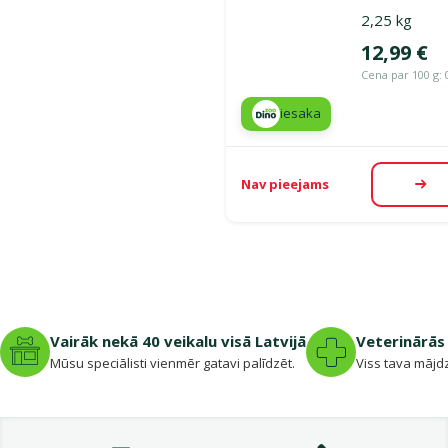
2,25 kg
Cena
12,99 €
Cena par 100 g: 
iesaka
Nav pieejams
Aps
Vairāk nekā 40 veikalu visā Latvijā
Veterinārās 
Mūsu speciālisti vienmēr gatavi palīdzēt.
Viss tava mājdz