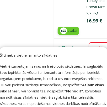
Turkey and
Brown Rice,
2,25 kg
Cena
16,99 €
iesaka
Noliktavā
Pie
Šī tīmekļa vietne izmanto sīkdatnes
Vietnē izmantojam savas un trešo pušu sīkdatnes, lai saglabātu
Atsauksmes
Barība suņi
tavu iepirkšanās vēsturi un izmantotu informāciju par iepriekš
Ontario Mini
iegādātajiem produktiem, lai rādītu tev interesējošas reklāmas.
and Medium
Tu vari piekrist sīkdatņu izmantošanai, nospiežot
“Atļaut visas
Weight Contr
sīkdatnes”
, vai noraidīt tās, nospiežot
“Noraidīt”
. Izvēloties
Turkey and
noraidīt visas sīkdatnes, vietnē saglabāsim tikai tehniskās
Brown Rice, 
sīkdatnes, kuras nepieciešamas vietnes darbības nodrošināšanai,