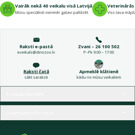
Vairāk nekā 40 veikalu visā Latvijā
Veterinārās 
Mūsu speciālisti vienmēr gatavi palīdzēt.
Viss tava mājdz
Raksti e-pastā
Zvani – 26 100 502
eveikals@dinozoo.lv
P–Pk 9:00 – 17:00
Raksti čatā
Apmeklē klātienē
sākt saraksti
kādu no mūsu veikaliem
Izvēlne kājenē
E-veikala klientiem
Uzņēmuma informācija