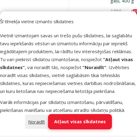
gaļu, 400 g
Oriģinālā ce
2,89 €
At
Cena
2,48 €
-
Šī tīmekļa vietne izmanto sīkdatnes
TOP cena
Izdevīgi 🛍️
💛
Vietnē izmantojam savas un trešo pušu sīkdatnes, lai saglabātu
iesaka
tavu iepirkšanās vēsturi un izmantotu informāciju par iepriekš
iegādātajiem produktiem, lai rādītu tev interesējošas reklāmas.
Tu vari piekrist sīkdatņu izmantošanai, nospiežot
“Atļaut visas
Noliktavā
Pie
sīkdatnes”
, vai noraidīt tās, nospiežot
“Noraidīt”
. Izvēloties
noraidīt visas sīkdatnes, vietnē saglabāsim tikai tehniskās
sīkdatnes, kuras nepieciešamas vietnes darbības nodrošināšanai,
Atsauksmes 1
un kuru lietošanai nav nepieciešama lietotāja piekrišana.
Gardums ka
Vairāk informācijas par sīkdatņu izmantošanu, pārvaldīšanu,
ONTARIO Sti
piekrišanas mainīšanu vai atcelšanu atradīsi
sīkdatņu politikā
.
cats Duck an
Atļaut visas sīkdatnes
Noraidīt
15 g
Cena
1,19 €