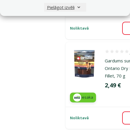
Pielāgot izvēli
iesaka
Noliktavā
Atsauksmes 1
Gardums su
Ontario Dry
Fillet, 70 g
Cena
2,49 €
iesaka
Noliktavā