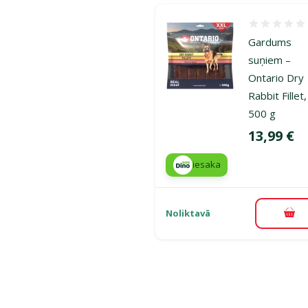
Atsauksmes
Gardums
suņiem –
Ontario Dry
Rabbit Fillet,
500 g
Cena
13,99 €
iesaka
Noliktavā
Pie