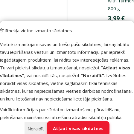
with Turmeri
800 g
Cena
3,99 €
Šī tīmekļa vietne izmanto sīkdatnes
iesaka
Vietnē izmantojam savas un trešo pušu sīkdatnes, lai saglabātu
tavu iepirkšanās vēsturi un izmantotu informāciju par iepriekš
Noliktavā
Pie
iegādātajiem produktiem, lai rādītu tev interesējošas reklāmas.
Tu vari piekrist sīkdatņu izmantošanai, nospiežot
“Atļaut visas
sīkdatnes”
, vai noraidīt tās, nospiežot
“Noraidīt”
. Izvēloties
Atsauksmes 4
noraidīt visas sīkdatnes, vietnē saglabāsim tikai tehniskās
Konservi su
sīkdatnes, kuras nepieciešamas vietnes darbības nodrošināšanai,
Ontario Adul
un kuru lietošanai nav nepieciešama lietotāja piekrišana.
Sweetpotato
Oil, 200 g
Vairāk informācijas par sīkdatņu izmantošanu, pārvaldīšanu,
piekrišanas mainīšanu vai atcelšanu atradīsi
sīkdatņu politikā
.
Oriģinālā ce
1,99 €
Cena
1,48 €
Atļaut visas sīkdatnes
Noraidīt