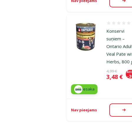
Nav pieejams
Aps
Atsauksmes
Konservi
suņiem –
Ontario Adul
Veal Pate wi
Herbs, 800 
Oriģinālā ce
4,99 €
At
Cena
3,48 €
-
iesaka
Nav pieejams
Aps