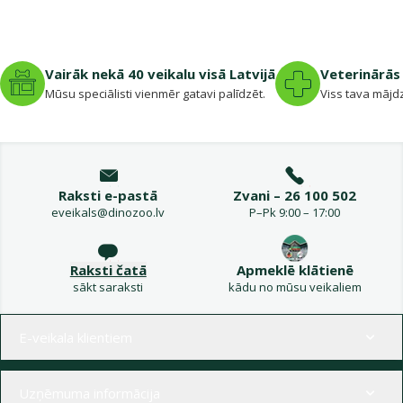
Vairāk nekā 40 veikalu visā Latvijā
Veterinārās 
Mūsu speciālisti vienmēr gatavi palīdzēt.
Viss tava mājdz
Raksti e-pastā
Zvani – 26 100 502
eveikals@dinozoo.lv
P–Pk 9:00 – 17:00
Raksti čatā
Apmeklē klātienē
sākt saraksti
kādu no mūsu veikaliem
Izvēlne kājenē
E-veikala klientiem
Uzņēmuma informācija