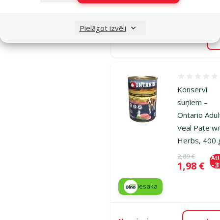
iesaka
Pielāgot izvēli
Nav pieejams
Atsauksmes
Konservi
suņiem –
Ontario Adul
Veal Pate wi
Herbs, 400 
Oriģinālā ce
2,89 €
At
Cena
1,98 €
-
iesaka